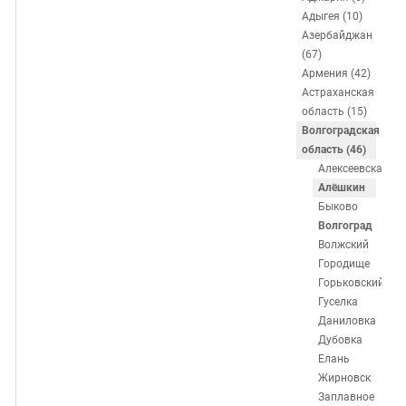
ЗАСТАВЛЯЕТ
Дагестан
Адыгея (10)
КАВКАЗ ЗА ПАЛЕСТИНУ
Азербайджан
Ингушетия
ИНАКОМЫСЛИЕ В ЧЕЧНЕ
(67)
Кабардино-Балкария
ПРЕСЛЕДОВАНИЕ АКТИВИСТОВ
Армения (42)
Астраханская
МОБИЛИЗАЦИЯ И ПРОТЕСТЫ
Калмыкия
область (15)
Карачаево-Черкесия
Волгоградская
область (46)
Краснодарский край
Алексеевская
Нагорный Карабах
Алёшкин
Быково
Российская Федерация
Волгоград
Ростовская область
Волжский
Городище
Северная Осетия - Алания
Горьковский
СКФО
Гуселка
Даниловка
Ставропольский край
Дубовка
Чечня
Елань
Жирновск
Южная Осетия
Заплавное