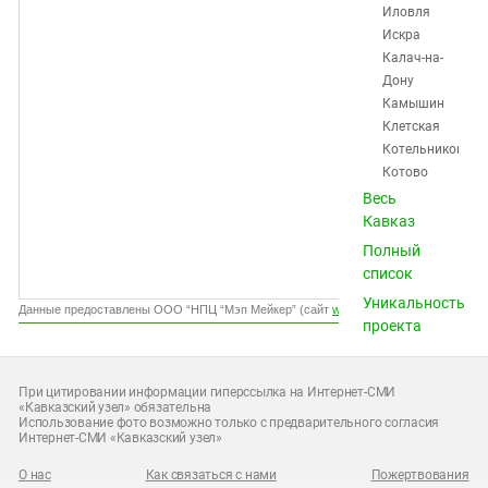
Южный Кавказ
Иловля
Искра
ЮФО
Калач-на-
Дону
Камышин
Клетская
Котельниково
Котово
Красноктябрьск
Весь
Краснослободск
Кавказ
Кумылженская
Полный
Ленинск
список
Михайловка
Уникальность
Нехаевская
Данные предоставлены ООО “НПЦ “Мэп Мейкер” (сайт
www.gismeteo.ru
)
проекта
Николаевск
Новоаннинский
Новониколаевск
При цитировании информации гиперссылка на Интернет-СМИ
Октябрьский
«Кавказский узел» обязательна
Использование фото возможно только с предварительного согласия
Ольховка
Интернет-СМИ «Кавказский узел»
Палласовка
Петров
О нас
Как связаться с нами
Пожертвования