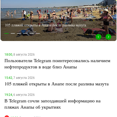
ЗАСТАВЛЯЕТ
Дагестан
КАВКАЗ ЗА ПАЛЕСТИНУ
Ингушетия
ИНАКОМЫСЛИЕ В ЧЕЧНЕ
Кабардино-Балкария
ПРЕСЛЕДОВАНИЕ АКТИВИСТОВ
105 пляжей открыты в Анапе после разлива мазута
МОБИЛИЗАЦИЯ И ПРОТЕСТЫ
Калмыкия
Карачаево-Черкесия
Краснодарский край
Нагорный Карабах
18:00,
8 августа 2026
Пользователи Telegram поинтересовались наличием
Российская Федерация
нефтепродуктов в воде близ Анапы
Ростовская область
Северная Осетия - Алания
15:42,
7 августа 2026
105 пляжей открыты в Анапе после разлива мазута
СКФО
Ставропольский край
19:24,
6 августа 2026
В Telegram сочли запоздавшей информацию на
Чечня
пляжах Анапы об укрытиях
Южная Осетия