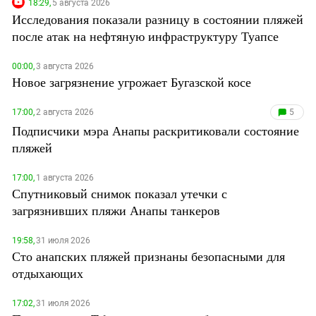
Южный Кавказ
18:29,
5 августа 2026
Исследования показали разницу в состоянии пляжей
ЮФО
после атак на нефтяную инфраструктуру Туапсе
00:00,
3 августа 2026
Новое загрязнение угрожает Бугазской косе
17:00,
2 августа 2026
5
Подписчики мэра Анапы раскритиковали состояние
пляжей
17:00,
1 августа 2026
Спутниковый снимок показал утечки с
загрязнивших пляжи Анапы танкеров
19:58,
31 июля 2026
Сто анапских пляжей признаны безопасными для
отдыхающих
17:02,
31 июля 2026