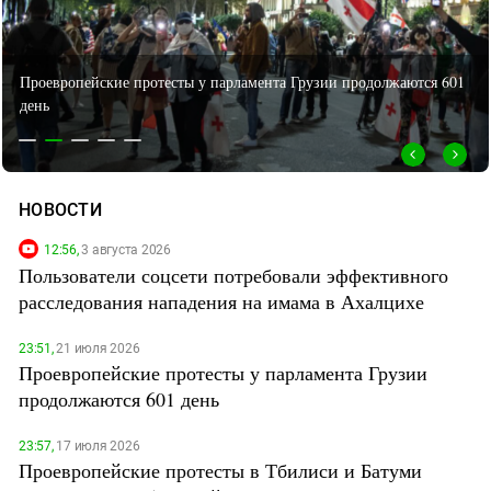
Дагестан
Ингушетия
Проевропейские протесты в Тбилиси и Батуми продолжаются 597
Кабардино-Балкария
дней
Калмыкия
Карачаево-Черкесия
Краснодарский край
НОВОСТИ
Нагорный Карабах
12:56,
3 августа 2026
Российская Федерация
Пользователи соцсети потребовали эффективного
Ростовская область
расследования нападения на имама в Ахалцихе
Северная Осетия - Алания
23:51,
21 июля 2026
СКФО
Проевропейские протесты у парламента Грузии
Ставропольский край
продолжаются 601 день
Чечня
23:57,
17 июля 2026
Южная Осетия
Проевропейские протесты в Тбилиси и Батуми