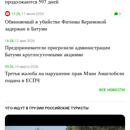
продолжаются 597 дней
Южный Кавказ
ЮФО
11:26,
11 июля 2026
5
Обвиняемый в убийстве Фатимы Керимовой
задержан в Батуми
16:38,
12 мая 2026
Предприниматели пригрозили администрации
Батуми круглосуточными акциями
09:36,
10 марта 2026
Третья жалоба на нарушение прав Мзии Амаглобели
подана в ЕСПЧ
ВСЕ НОВОСТИ
ЧТО ИЩУТ В ГРУЗИИ РОССИЙСКИЕ ТУРИСТЫ