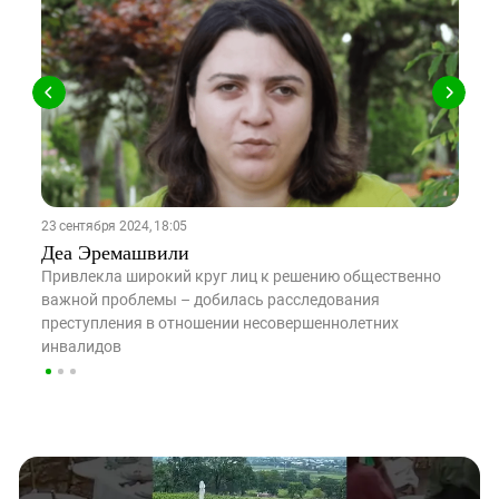
23 сентября 2024, 18:05
23
Деа Эремашвили
Е
Привлекла широкий круг лиц к решению общественно
П
важной проблемы – добилась расследования
с
преступления в отношении несовершеннолетних
н
инвалидов
г