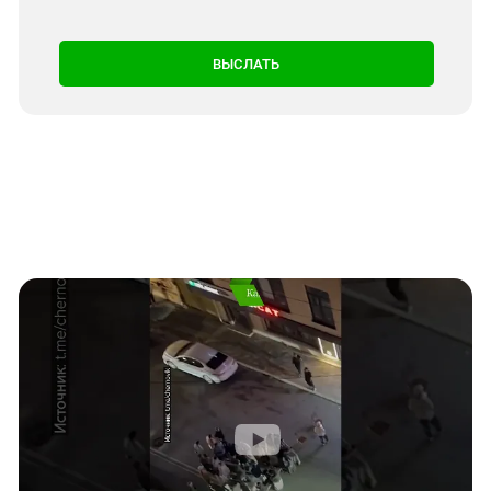
Южный Кавказ
ЮФО