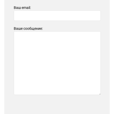
ЗАСТАВЛЯЕТ
Дагестан
Ваш email:
КАВКАЗ ЗА ПАЛЕСТИНУ
Ингушетия
ИНАКОМЫСЛИЕ В ЧЕЧНЕ
Кабардино-Балкария
ПРЕСЛЕДОВАНИЕ АКТИВИСТОВ
МОБИЛИЗАЦИЯ И ПРОТЕСТЫ
Калмыкия
Ваше сообщение:
Карачаево-Черкесия
Краснодарский край
Нагорный Карабах
Российская Федерация
Ростовская область
Северная Осетия - Алания
СКФО
Ставропольский край
Чечня
Южная Осетия