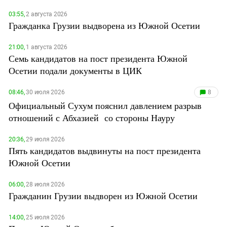
Дагестан
03:55,
2 августа 2026
Гражданка Грузии выдворена из Южной Осетии
Ингушетия
Кабардино-Балкария
21:00,
1 августа 2026
Калмыкия
Семь кандидатов на пост президента Южной
Осетии подали документы в ЦИК
Карачаево-Черкесия
Краснодарский край
08:46,
30 июля 2026
8
Нагорный Карабах
Официальный Сухум пояснил давлением разрыв
отношений с Абхазией со стороны Науру
Российская Федерация
Ростовская область
20:36,
29 июля 2026
Пять кандидатов выдвинуты на пост президента
Северная Осетия - Алания
Южной Осетии
СКФО
Ставропольский край
06:00,
28 июля 2026
Гражданин Грузии выдворен из Южной Осетии
Чечня
Южная Осетия
14:00,
25 июля 2026