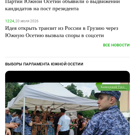
Партии Южной Осетии объявили о выдвижении
Южный Кавказ
кандидатов на пост президента
ЮФО
12:24,
20 июля 2026
Идея открыть транзит из России в Грузию через
Южную Осетию вызвала споры в соцсети
ВСЕ НОВОСТИ
ВЫБОРЫ ПАРЛАМЕНТА ЮЖНОЙ ОСЕТИИ