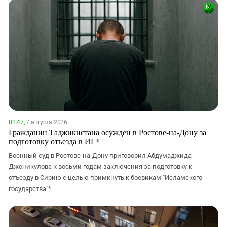
01:47,
7 августа 2026
Гражданин Таджикистана осужден в Ростове-на-Дону за
подготовку отъезда в ИГ*
Военный суд в Ростове-на-Дону приговорил Абдумаджида
Джоникулова к восьми годам заключения за подготовку к
отъезду в Сирию с целью примкнуть к боевикам "Исламского
государства"*.