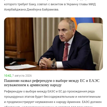
Южный Кавказ
которого требует Баку, совпал с визитом в Украину главы МИД
ЮФО
Азербайджана Джейхуна Байрамова.
10:42,
7 августа 2026
Пашинян назвал референдум о выборе между ЕС и ЕАЭС
неуважением к армянскому народу
Референдум о выборе между ЕАЭС и ЕС до прохождения ряда
процедурных этапов будет бессодержательным и нелегитимным
и продемонстрирует неуважение к народу Армении. ЕАЭС должен