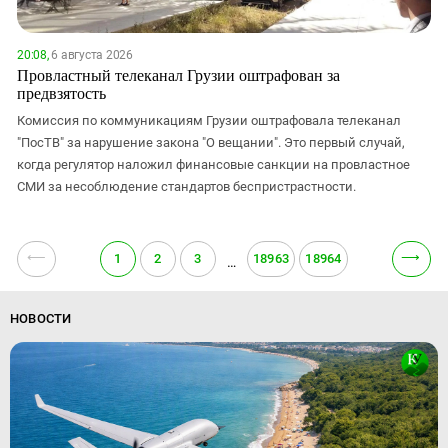
20:08,
6 августа 2026
Провластный телеканал Грузии оштрафован за
предвзятость
Комиссия по коммуникациям Грузии оштрафовала телеканал
"ПосТВ" за нарушение закона "О вещании". Это первый случай,
когда регулятор наложил финансовые санкции на провластное
СМИ за несоблюдение стандартов беспристрастности.
⟵
⟶
1
2
3
18963
18964
…
НОВОСТИ