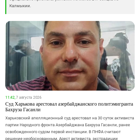
ЗАСТАВЛЯЕТ
Дагестан
Калмыкии.
КАВКАЗ ЗА ПАЛЕСТИНУ
Ингушетия
ИНАКОМЫСЛИЕ В ЧЕЧНЕ
Кабардино-Балкария
ПРЕСЛЕДОВАНИЕ АКТИВИСТОВ
МОБИЛИЗАЦИЯ И ПРОТЕСТЫ
Калмыкия
Карачаево-Черкесия
Краснодарский край
Нагорный Карабах
Российская Федерация
Ростовская область
Северная Осетия - Алания
11:42,
7 августа 2026
СКФО
Суд Харькова арестовал азербайджанского политэмигранта
Бахруза Гасанли
Ставропольский край
Харьковский апелляционный суд арестовал на 30 суток активиста
Чечня
партии Народного фронта Азербайджана Бахруза Гасанли, ранее
Южная Осетия
освобожденного судом первой инстанции. В ПНФА считают
решение необоснованным. Арест активиста, экстрадиции