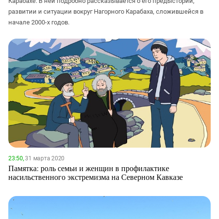
Карабахе. В ней подробно рассказывается о его предыстории,
ЗАСТАВЛЯЕТ
Дагестан
развитии и ситуации вокруг Нагорного Карабаха, сложившейся в
КАВКАЗ ЗА ПАЛЕСТИНУ
начале 2000-х годов.
Ингушетия
ИНАКОМЫСЛИЕ В ЧЕЧНЕ
Кабардино-Балкария
ПРЕСЛЕДОВАНИЕ АКТИВИСТОВ
МОБИЛИЗАЦИЯ И ПРОТЕСТЫ
Калмыкия
Карачаево-Черкесия
Краснодарский край
Нагорный Карабах
Российская Федерация
Ростовская область
Северная Осетия - Алания
23:50,
31 марта 2020
СКФО
Памятка: роль семьи и женщин в профилактике
Ставропольский край
насильственного экстремизма на Северном Кавказе
Чечня
Южная Осетия