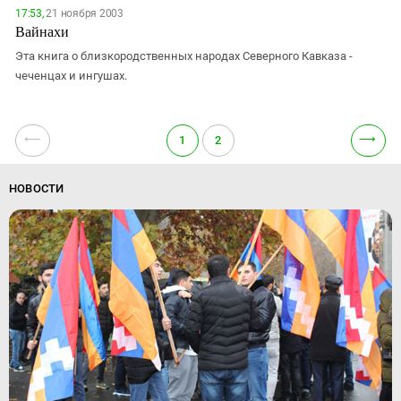
17:53,
21 ноября 2003
Вайнахи
Эта книга о близкородственных народах Северного Кавказа -
чеченцах и ингушах.
⟵
⟶
1
2
НОВОСТИ