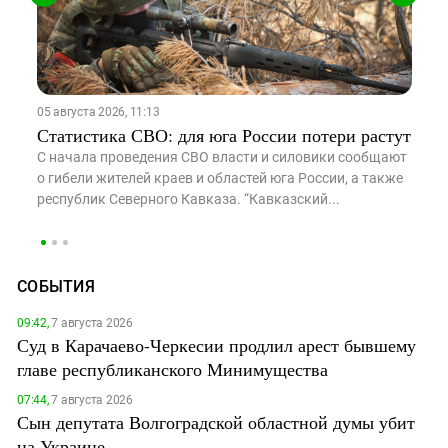
05 августа 2026, 11:13
03
Статистика СВО: для юга России потери растут
П
е
С начала проведения СВО власти и силовики сообщают
К
е
о гибели жителей краев и областей юга России, а также
к
республик Северного Кавказа. “Кавказский...
о
з
СОБЫТИЯ
09:42,
7 августа 2026
Суд в Карачаево-Черкесии продлил арест бывшему
главе республиканского Минимущества
07:44,
7 августа 2026
Сын депутата Волгоградской областной думы убит
на Украине