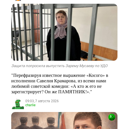
Защита попросила выпустить Зарему Мусаеву по УДО
"Перефразируя известное выражение «Косого» в
исполнении Савелия Крамарова, из всеми нами
любимой советской комедии: «А кто ж его не
зарегистрирует? Он же ПАМЯТНИК!»."
09:03, 7 августа 2026
charlie