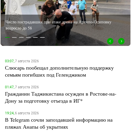
Дагестан
МОБИЛИЗАЦИЯ И ПРОТЕСТЫ
ТУМСО ПРОТИВ КАДЫРОВЦЕВ
Ингушетия
КАВКАЗ НА ОЛИМПИАДЕ
Кабардино-Балкария
ДАГЕСТАН: ДОЛГАЯ ДОРОГА В БАКУ
Крупный лесной пожар произошел под Анапой
Калмыкия
ПЕРВЫЕ ВЫБОРЫ В COVID
КОНСТИТУЦИЯ ПУТИНА
Карачаево-Черкесия
МУНДИАЛЬ 2018 НА КАВКАЗЕ
Краснодарский край
КЕРЧЕНСКАЯ ПЕРЕПРАВА
Нагорный Карабах
03:07,
7 августа 2026
ЦЕНА ОЛИМПИАДЫ
Слюсарь пообещал дополнительную поддержку
Российская Федерация
ПОТОП В КРЫМСКЕ
семьям погибших под Геленджиком
Ростовская область
Северная Осетия - Алания
01:47,
7 августа 2026
Гражданин Таджикистана осужден в Ростове-на-
СКФО
Дону за подготовку отъезда в ИГ*
Ставропольский край
19:24,
6 августа 2026
Чечня
В Telegram сочли запоздавшей информацию на
Южная Осетия
пляжах Анапы об укрытиях