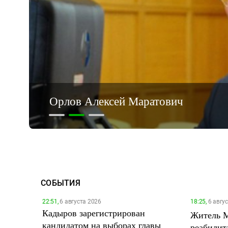
Трапезников Дмитрий Викторович
СОБЫТИЯ
22:51,
6 августа 2026
18:25,
6 авгу
Кадыров зарегистрирован
Житель М
кандидатом на выборах главы
реабилит