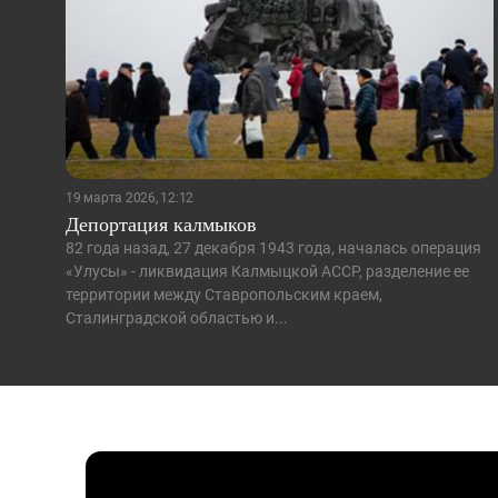
19 марта 2026, 12:12
Депортация калмыков
82 года назад, 27 декабря 1943 года, началась операция
«Улусы» - ликвидация Калмыцкой АССР, разделение ее
территории между Ставропольским краем,
Сталинградской областью и...