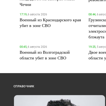
Чечни
17:19,
6 августа 2026
08:44,
6 авгу
Военный из Краснодарского края
Грузинск
убит в зоне СВО
отчитали
электрос
блэкаута
00:45,
6 августа 2026
19:25,
5 авгу
Военный из Волгоградской
Двое вое
области убит в зоне СВО
области 
СПРАВОЧНИК