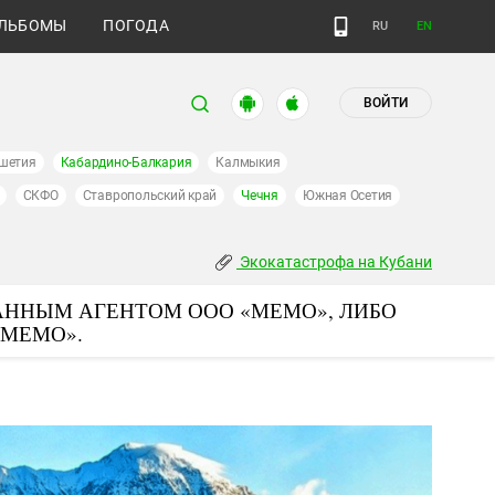
ЛЬБОМЫ
ПОГОДА
RU
EN
ВОЙТИ
шетия
Кабардино-Балкария
Калмыкия
СКФО
Ставропольский край
Чечня
Южная Осетия
Экокатастрофа на Кубани
АННЫМ АГЕНТОМ ООО «МЕМО», ЛИБО
«МЕМО».