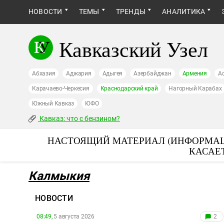
НОВОСТИ
ТЕМЫ
ТРЕНДЫ
АНАЛИТИКА
Кавказский Узел
Абхазия
Аджария
Адыгея
Азербайджан
Армения
А
Карачаево-Черкесия
Краснодарский край
Нагорный Карабах
Южный Кавказ
ЮФО
Кавказ: что с бензином?
НАСТОЯЩИЙ МАТЕРИАЛ (ИНФОРМАЦ
КАСАЕ
Калмыкия
НОВОСТИ
08:49,
5 августа 2026
2