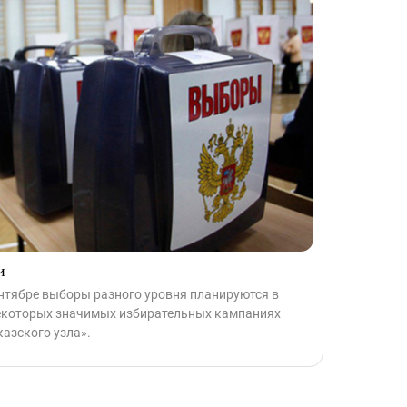
и
ентябре выборы разного уровня планируются в
некоторых значимых избирательных кампаниях
азского узла».