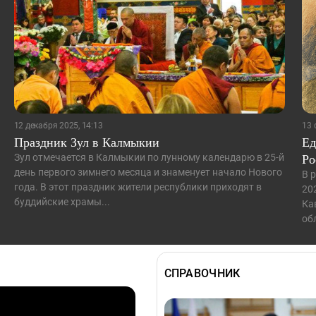
12 декабря 2025, 14:13
13 
Праздник Зул в Калмыкии
Ед
Ро
Зул отмечается в Калмыкии по лунному календарю в 25-й
день первого зимнего месяца и знаменует начало Нового
В 
года. В этот праздник жители республики приходят в
20
буддийские храмы...
Ка
об
СПРАВОЧНИК