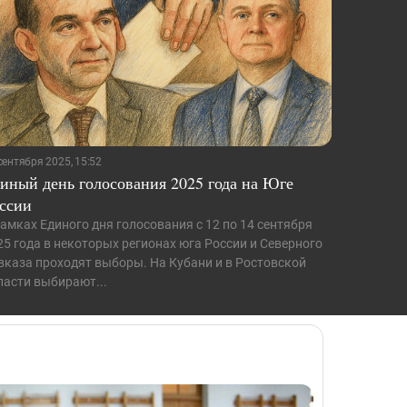
сентября 2025, 15:52
иный день голосования 2025 года на Юге
ссии
рамках Единого дня голосования с 12 по 14 сентября
25 года в некоторых регионах юга России и Северного
вказа проходят выборы. На Кубани и в Ростовской
ласти выбирают...