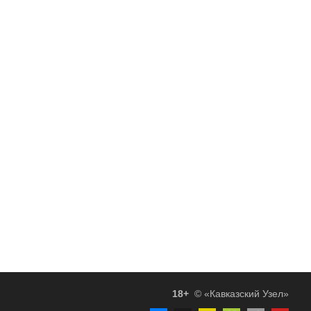
18+
© «Кавказский Узел»