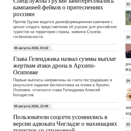
Спецслужбы Грузии заинтересовались
31
кампанией фейков о притеснениях
россиян
Против Грузии ведется дезинформационная кампания с
целью создать представление об угрозах для российских
туристов на территории страны, заявила Служба
госбезопасности.
30
06 августа 2026, 03:42
Глава Геленджика назвал суммы выплат
до
жертвам атаки дрона в Архипо-
Юж
Осиповке
Первые выплаты направлены на счета пострадавших в
24
результате падения беспилотника на пляже в Архипо-
Осиповке, отчитался глава Геленджика Алексей
Богодистов.
зо
05 августа 2026, 12:46
хо
Пользователи соцсети усомнились в
версии адвоката Чигладзе о махинациях
23
туристок со страховкой