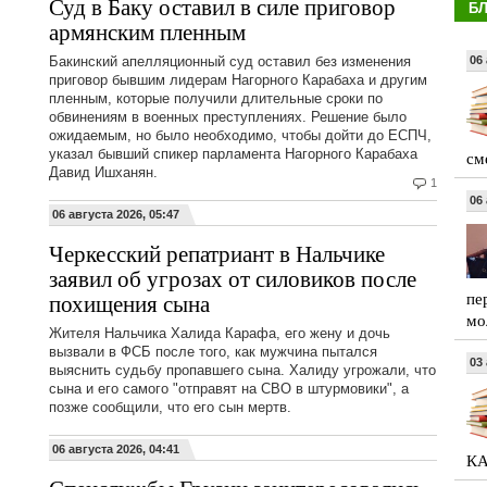
Суд в Баку оставил в силе приговор
Б
армянским пленным
Бакинский апелляционный суд оставил без изменения
06 
приговор бывшим лидерам Нагорного Карабаха и другим
пленным, которые получили длительные сроки по
обвинениям в военных преступлениях. Решение было
ожидаемым, но было необходимо, чтобы дойти до ЕСПЧ,
указал бывший спикер парламента Нагорного Карабаха
см
Давид Ишханян.
1
06 
06 августа 2026, 05:47
Черкесский репатриант в Нальчике
заявил об угрозах от силовиков после
пе
похищения сына
мо
Жителя Нальчика Халида Карафа, его жену и дочь
вызвали в ФСБ после того, как мужчина пытался
03 
выяснить судьбу пропавшего сына. Халиду угрожали, что
сына и его самого "отправят на СВО в штурмовики", а
позже сообщили, что его сын мертв.
06 августа 2026, 04:41
КА