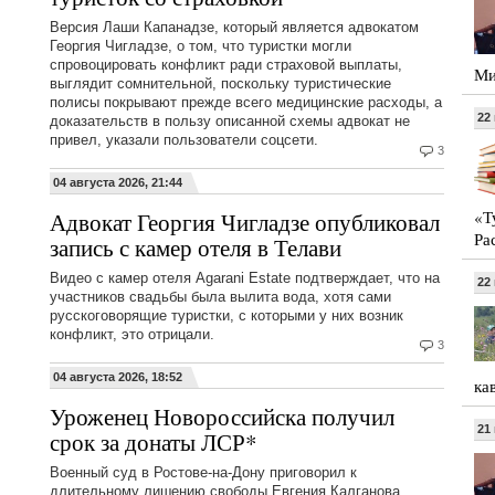
Версия Лаши Капанадзе, который является адвокатом
Георгия Чигладзе, о том, что туристки могли
спровоцировать конфликт ради страховой выплаты,
Ми
выглядит сомнительной, поскольку туристические
полисы покрывают прежде всего медицинские расходы, а
22
доказательств в пользу описанной схемы адвокат не
привел, указали пользователи соцсети.
3
04 августа 2026, 21:44
«Т
Адвокат Георгия Чигладзе опубликовал
Ра
запись с камер отеля в Телави
Видео с камер отеля Agarani Estate подтверждает, что на
22
участников свадьбы была вылита вода, хотя сами
русскоговорящие туристки, с которыми у них возник
конфликт, это отрицали.
3
04 августа 2026, 18:52
ка
Уроженец Новороссийска получил
21
срок за донаты ЛСР*
Военный суд в Ростове-на-Дону приговорил к
длительному лишению свободы Евгения Калганова,