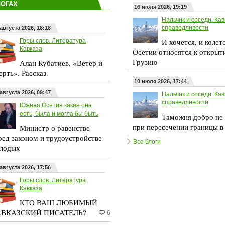
ЛОГАХ
16 июля 2026, 19:19
Нальчик и соседи. Кав
справедливости
августа 2026, 18:18
И хочется, и колет
Горы слов. Литература
Кавказа
Осетии относятся к открыт
Грузию
Алан Кубатиев, «Ветер и
ерть». Рассказ.
10 июля 2026, 17:44
августа 2026, 09:47
Нальчик и соседи. Кав
справедливости
Южная Осетия какая она
есть, была и могла бы быть
Таможня добро не 
при пересечении границы в
Министр о равенстве
ред законом и трудоустройстве
Все блоги
лодых
августа 2026, 17:56
Горы слов. Литература
Кавказа
КТО ВАШ ЛЮБИМЫЙ
ВКАЗСКИЙ ПИСАТЕЛЬ?
6