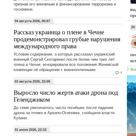
признав его виновным в финансировании терроризма и
вы
госизмене.
пр
04 августа 2026, 00:57
20
Рассказ украинца о плене в Чечне
продемонстрировал грубые нарушения
международного права
пе
Условия содержания, о которых рассказал украинский
военный Сергей Скотаренко после более чем трех лет
ко
плена в Чечне, игнорировали все положения Женевской
конвенции об обращении с военнопленными.
Вс
4
03 августа 2026, 22:09
Выросло число жертв атаки дрона под
Геленджиком
До семи увеличилось число погибших после падения
дрона на пляже в Архипо-Осиповке, сообщили власти
Кубани.
31 июля 2026, 22:33