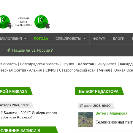
СКАЧАЙ
КУзел
НА ТЕЛЕФОН
ЦИКЛОПЕДИЯ
ПОГОДА
СПЕЦПРОЕКТЫ
ФОРУМ
БЛОГИ
Пашинян vs Россия?
я область
Волгоградская область
Грузия
Дагестан
Ингушетия
Кабард
верная Осетия - Алания
СКФО
Ставропольский край
Чечня
Южная Осе
РОЙ КАВКАЗА
ВЫБОР РЕДАКТОРА
ентября 2024, 19:00
17 июля 2026, 09:00
й Кавказа - 2023". Выбери своего
Ветер с Апшерона
я Южного Кавказа!
Телевизионная пыт
СЛЕДНИЕ ЗАПИСИ В