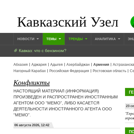
Кавказский Узел
НОВОСТИ
ТЕМЫ
ТРЕНДЫ
АНАЛИТИКА
ЭН
Кавказ: что с бензином?
Абхазия
Аджария
Адыгея
Азербайджан
Армения
Астраханска
Нагорный Карабах
Российская Федерация
Ростовская область
Се
Конфликты
НАСТОЯЩИЙ МАТЕРИАЛ (ИНФОРМАЦИЯ)
ГЕ
ПРОИЗВЕДЕН И РАСПРОСТРАНЕН ИНОСТРАННЫМ
АГЕНТОМ ООО “МЕМО”, ЛИБО КАСАЕТСЯ
23 с
ДЕЯТЕЛЬНОСТИ ИНОСТРАННОГО АГЕНТА ООО
"Геро
“МЕМО”.
геро
06 августа 2026, 12:42
ПО