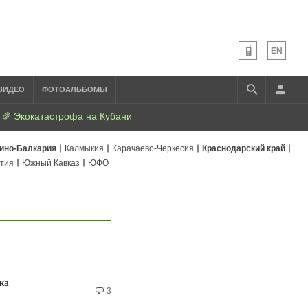
EN
ВИДЕО
ФОТОАЛЬБОМЫ
Экокатастрофа на Кубани
ино-Балкария
Калмыкия
Карачаево-Черкесия
Краснодарский край
тия
Южный Кавказ
ЮФО
ка
3