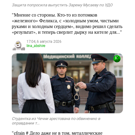
Защита попросила выпустить Зарему Мусаеву по УДО
"Мнение со стороны. Кто-то из потомков
«железного» Феликса, с «холодным умом, чистыми
руками и холодным сердцем», видимо решил сделать
«результат», и теперь сверлит дырку на кителе для..."
17:04, 6 августа 2026
lina_abshire
Студентка из Чечни арестована по обвинению в
оправдании т...
"efrain # Дело даже не в том, металлические