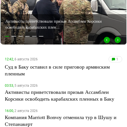
ГЕНОЦИД АРМЯН: 100 ЛЕТ
Дагестан
ПРИЗНАНИЙ И ОТРИЦАНИЙ
Ингушетия
Кабардино-Балкария
Компания Marriott Bonvoy отменила тур в Шушу и Степанакерт
Калмыкия
Карачаево-Черкесия
Краснодарский край
Нагорный Карабах
12:42,
6 августа 2026
1
Суд в Баку оставил в силе приговор армянским
Российская Федерация
пленным
Ростовская область
Северная Осетия - Алания
03:53,
5 августа 2026
Активисты приветствовали призыв Ассамблеи
СКФО
Корсики освободить карабахских пленных в Баку
Ставропольский край
Чечня
16:00,
2 августа 2026
Компания Marriott Bonvoy отменила тур в Шушу и
Южная Осетия
Степанакерт