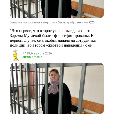
Защита попросила выпустить Зарему Мусаеву по УДО
"Что первое, что второе уголовные дела против
Заремы Мусаевой были сфальсифицированы. В
первом случае, она, якобы, напала на сотрудника
полиции, во втором «жертвой нападения» с ее..."
17:18, 6 августа 2026
dustin_bradtke