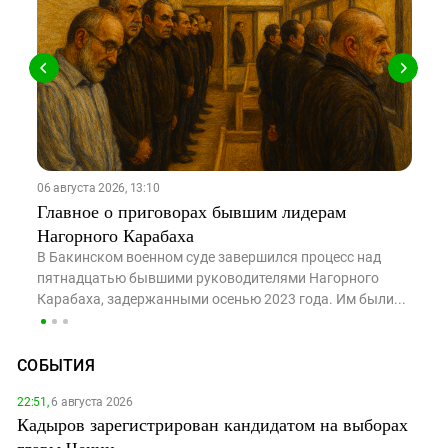
06 августа 2026, 13:10
26
Главное о приговорах бывшим лидерам
Х
Нагорного Карабаха
Т
у
ам
В Бакинском военном суде завершился процесс над
и
пятнадцатью бывшими руководителями Нагорного
..
Карабаха, задержанными осенью 2023 года. Им были...
СОБЫТИЯ
22:51,
6 августа 2026
Кадыров зарегистрирован кандидатом на выборах