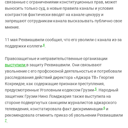
связанные с ограничениями конституционных прав, может
выносить только суд, а новые правила каналы и условия
контрактов фактически вводят на канале цензуру и
запрещают сотрудникам канала высказывать публично свое
мнение.
11 мая Рехвиашвили сообщил, что его уволили c канала из-за
4
поддержки коллеги
.
Правозащитные и неправительственные организации
выступили
в защиту Рехвиашвили. Они связывают
увольнение с его профсоюзной деятельностью и потребовали
расследования действий директора «Аджара ТВ» Георгия
Кохреидзе, как содержащие признаки преступления,
5
предусмотренные Уголовным кодексом Грузии
. Народный
защитник Грузии Нино Ломджария также выступила на
стороне подвергнутых санкциям журналистов аджарского
6
телевидения, констатировала факт дискриминации
и
рекомендовала отменить приказ об увольнении Рехвиашвили
7
.