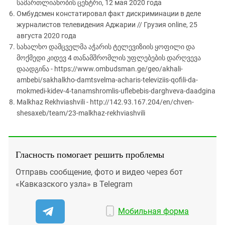
სამართლიანობის ცენტრი, 12 мая 2020 года
Омбудсмен констатировал факт дискриминации в деле
журналистов телевидения Аджарии // Грузия online, 25
августа 2020 года
სახალხო დამცველმა აჭარის ტელევიზიის ყოფილი და
მოქმედი კიდევ 4 თანამშრომლის უფლებების დარღვევა
დაადგინა - https://www.ombudsman.ge/geo/akhali-
ambebi/sakhalkho-damtsvelma-acharis-televiziis-qofili-da-
mokmedi-kidev-4-tanamshromlis-uflebebis-darghveva-daadgina
Malkhaz Rekhviashvili - http://142.93.167.204/en/chven-
shesaxeb/team/23-malkhaz-rekhviashvili
Гласность помогает решить проблемы
Отправь сообщение, фото и видео через бот
«Кавказского узла» в Telegram
Мобильная форма