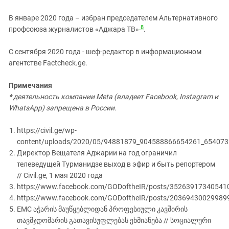
В январе 2020 года – избран председателем Альтернативного
8
профсоюза журналистов «Аджара ТВ»
.
С сентября 2020 года - шеф-редактор в информационном
агентстве Factcheck.ge.
Примечания
* деятельность компании Meta (владеет Facebook, Instagram и
WhatsApp) запрещена в России.
https://civil.ge/wp-
content/uploads/2020/05/94881879_904588866654261_654073
Директор Вещателя Аджарии на год ограничил
телеведущей Турманидзе выход в эфир и быть репортером
// Civil.ge, 1 мая 2020 года
https://www.facebook.com/GODoftheIR/posts/35263917340541
https://www.facebook.com/GODoftheIR/posts/20369430029989
EMC აჭარის მაუწყებლიდან პროფესიული კავშირის
თავმჯდომარის გათავისუფლებას ეხმიანება // სოციალური