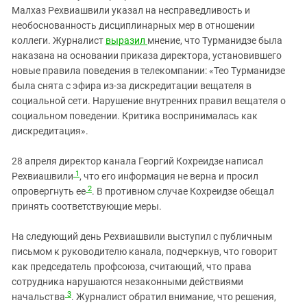
Южный Кавказ
Малхаз Рехвиашвили указал на несправедливость и
ЮФО
необоснованность дисциплинарных мер в отношении
коллеги. Журналист
выразил
мнение, что Турманидзе была
наказана на основании приказа директора, установившего
новые правила поведения в телекомпании: «Тео Турманидзе
была снята с эфира из-за дискредитации вещателя в
социальной сети. Нарушение внутренних правил вещателя о
социальном поведении. Критика воспринималась как
дискредитация».
28 апреля директор канала Георгий Кохреидзе написал
1
Рехвиашвили
, что его информация не верна и просил
2
опровергнуть ее
. В противном случае Кохреидзе обещал
принять соответствующие меры.
На следующий день Рехвиашвили выступил с публичным
письмом к руководителю канала, подчеркнув, что говорит
как председатель профсоюза, считающий, что права
сотрудника нарушаются незаконными действиями
3
начальства
. Журналист обратил внимание, что решения,