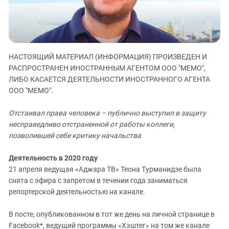
ЗАСТАВЛЯЕТ
Дагестан
КАВКАЗ ЗА ПАЛЕСТИНУ
Ингушетия
ИНАКОМЫСЛИЕ В ЧЕЧНЕ
Кабардино-Балкария
ПРЕСЛЕДОВАНИЕ АКТИВИСТОВ
МОБИЛИЗАЦИЯ И ПРОТЕСТЫ
Калмыкия
НАСТОЯЩИЙ МАТЕРИАЛ (ИНФОРМАЦИЯ) ПРОИЗВЕДЕН И
РАСПРОСТРАНЕН ИНОСТРАННЫМ АГЕНТОМ ООО "МЕМО",
Карачаево-Черкесия
ЛИБО КАСАЕТСЯ ДЕЯТЕЛЬНОСТИ ИНОСТРАННОГО АГЕНТА
Краснодарский край
ООО "МЕМО".
Нагорный Карабах
Отстаивал права человека – публично выступил в защиту
Российская Федерация
несправедливо отстраненной от работы коллеги,
Ростовская область
позволившей себе критику начальства
Северная Осетия - Алания
Деятельность в 2020 году
СКФО
21 апреля ведущая «Аджара ТВ» Теона Турманидзе была
снята с эфира с запретом в течении года заниматься
Ставропольский край
репортерской деятельностью на канале.
Чечня
В посте, опубликованном в тот же день на личной странице в
Южная Осетия
Facebook*, ведущий программы «Хэштег» на том же канале