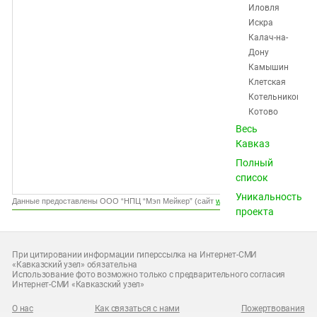
Южный Кавказ
Иловля
Искра
ЮФО
Калач-на-
Дону
Камышин
Клетская
Котельниково
Котово
Красноктябрьск
Весь
Краснослободск
Кавказ
Кумылженская
Полный
Ленинск
список
Михайловка
Уникальность
Нехаевская
Данные предоставлены ООО “НПЦ “Мэп Мейкер” (сайт
www.gismeteo.ru
)
проекта
Николаевск
Новоаннинский
Новониколаевск
При цитировании информации гиперссылка на Интернет-СМИ
Октябрьский
«Кавказский узел» обязательна
Использование фото возможно только с предварительного согласия
Ольховка
Интернет-СМИ «Кавказский узел»
Палласовка
Петров
О нас
Как связаться с нами
Пожертвования