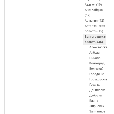
ЗАСТАВЛЯЕТ
Дагестан
Адыгея (10)
КАВКАЗ ЗА ПАЛЕСТИНУ
Азербайджан
Ингушетия
ИНАКОМЫСЛИЕ В ЧЕЧНЕ
(67)
Кабардино-Балкария
ПРЕСЛЕДОВАНИЕ АКТИВИСТОВ
Армения (42)
Астраханская
МОБИЛИЗАЦИЯ И ПРОТЕСТЫ
Калмыкия
область (15)
Карачаево-Черкесия
Волгоградская
область (46)
Краснодарский край
Алексеевская
Нагорный Карабах
Алёшкин
Быково
Российская Федерация
Волгоград
Ростовская область
Волжский
Городище
Северная Осетия - Алания
Горьковский
СКФО
Гуселка
Даниловка
Ставропольский край
Дубовка
Чечня
Елань
Жирновск
Южная Осетия
Заплавное