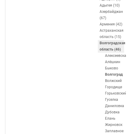
ЗАСТАВЛЯЕТ
Дагестан
Адыгея (10)
КАВКАЗ ЗА ПАЛЕСТИНУ
Азербайджан
Ингушетия
ИНАКОМЫСЛИЕ В ЧЕЧНЕ
(67)
Кабардино-Балкария
ПРЕСЛЕДОВАНИЕ АКТИВИСТОВ
Армения (42)
Астраханская
МОБИЛИЗАЦИЯ И ПРОТЕСТЫ
Калмыкия
область (15)
Карачаево-Черкесия
Волгоградская
область (46)
Краснодарский край
Алексеевская
Нагорный Карабах
Алёшкин
Быково
Российская Федерация
Волгоград
Ростовская область
Волжский
Городище
Северная Осетия - Алания
Горьковский
СКФО
Гуселка
Даниловка
Ставропольский край
Дубовка
Чечня
Елань
Жирновск
Южная Осетия
Заплавное