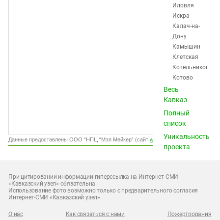
Южный Кавказ
Иловля
Искра
ЮФО
Калач-на-
Дону
Камышин
Клетская
Котельниково
Котово
Красноктябрьск
Весь
Краснослободск
Кавказ
Кумылженская
Полный
Ленинск
список
Михайловка
Уникальность
Нехаевская
Данные предоставлены ООО “НПЦ “Мэп Мейкер” (сайт
www.gismeteo.ru
)
проекта
Николаевск
Новоаннинский
Новониколаевск
При цитировании информации гиперссылка на Интернет-СМИ
Октябрьский
«Кавказский узел» обязательна
Использование фото возможно только с предварительного согласия
Ольховка
Интернет-СМИ «Кавказский узел»
Палласовка
Петров
О нас
Как связаться с нами
Пожертвования