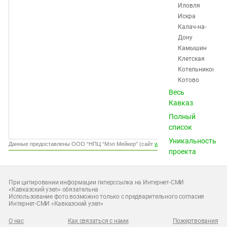
Южный Кавказ
Иловля
Искра
ЮФО
Калач-на-
Дону
Камышин
Клетская
Котельниково
Котово
Красноктябрьск
Весь
Краснослободск
Кавказ
Кумылженская
Полный
Ленинск
список
Михайловка
Уникальность
Нехаевская
Данные предоставлены ООО “НПЦ “Мэп Мейкер” (сайт
www.gismeteo.ru
)
проекта
Николаевск
Новоаннинский
Новониколаевск
При цитировании информации гиперссылка на Интернет-СМИ
Октябрьский
«Кавказский узел» обязательна
Использование фото возможно только с предварительного согласия
Ольховка
Интернет-СМИ «Кавказский узел»
Палласовка
Петров
О нас
Как связаться с нами
Пожертвования