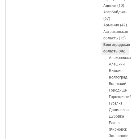
ЗАСТАВЛЯЕТ
Дагестан
Адыгея (10)
КАВКАЗ ЗА ПАЛЕСТИНУ
Азербайджан
Ингушетия
ИНАКОМЫСЛИЕ В ЧЕЧНЕ
(67)
Кабардино-Балкария
ПРЕСЛЕДОВАНИЕ АКТИВИСТОВ
Армения (42)
Астраханская
МОБИЛИЗАЦИЯ И ПРОТЕСТЫ
Калмыкия
область (15)
Карачаево-Черкесия
Волгоградская
область (46)
Краснодарский край
Алексеевская
Нагорный Карабах
Алёшкин
Быково
Российская Федерация
Волгоград
Ростовская область
Волжский
Городище
Северная Осетия - Алания
Горьковский
СКФО
Гуселка
Даниловка
Ставропольский край
Дубовка
Чечня
Елань
Жирновск
Южная Осетия
Заплавное