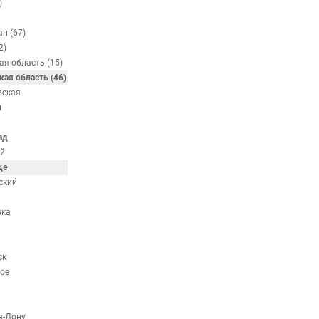
)
н (67)
2)
ая область (15)
кая область (46)
вская
н
ад
й
ще
ский
вка
ск
ое
а-Дону