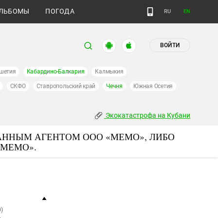
ЛЬБОМЫ
ПОГОДА
RU
EN
ВОЙТИ
шетия
Кабардино-Балкария
Калмыкия
СКФО
Ставропольский край
Чечня
Южная Осетия
Экокатастрофа на Кубани
АННЫМ АГЕНТОМ ООО «МЕМО», ЛИБО
«МЕМО».
)