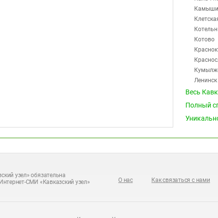
Камыши
Клетска
Котельн
Котово
Краснок
Краснос
Кумылж
Ленинск
Михайл
Весь Кав
Нехаевс
Полный с
Николае
Уникальн
Новоанн
Новоник
Октябрь
Ольховк
Палласо
Петров 
ский узел» обязательна
О нас
Как связаться с нами
Интернет-СМИ «Кавказский узел»
Преобра
Пригор
Рудня
Светлый