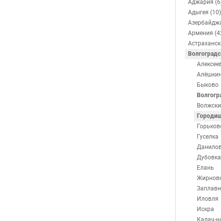
Аджария (6
Адыгея (10)
Азербайджа
Армения (4
Астраханск
Волгоградс
Алексее
Алёшки
Быково
Волгогр
Волжски
Городи
Горьков
Гуселка
Данило
Дубовка
Елань
Жирнов
Заплавн
Иловля
Искра
Калач-н