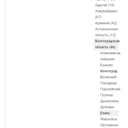
ЗАСТАВЛЯЕТ
Дагестан
Адыгея (10)
КАВКАЗ ЗА ПАЛЕСТИНУ
Азербайджан
Ингушетия
ИНАКОМЫСЛИЕ В ЧЕЧНЕ
(67)
Кабардино-Балкария
ПРЕСЛЕДОВАНИЕ АКТИВИСТОВ
Армения (42)
Астраханская
МОБИЛИЗАЦИЯ И ПРОТЕСТЫ
Калмыкия
область (15)
Карачаево-Черкесия
Волгоградская
область (46)
Краснодарский край
Алексеевская
Нагорный Карабах
Алёшкин
Быково
Российская Федерация
Волгоград
Ростовская область
Волжский
Городище
Северная Осетия - Алания
Горьковский
СКФО
Гуселка
Даниловка
Ставропольский край
Дубовка
Чечня
Елань
Жирновск
Южная Осетия
Заплавное