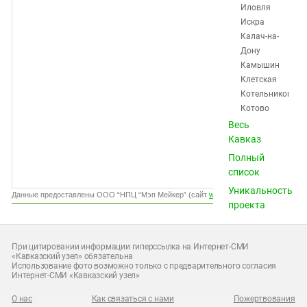
Южный Кавказ
Иловля
Искра
ЮФО
Калач-на-
Дону
Камышин
Клетская
Котельниково
Котово
Красноктябрьск
Весь
Краснослободск
Кавказ
Кумылженская
Полный
Ленинск
список
Михайловка
Уникальность
Нехаевская
Данные предоставлены ООО “НПЦ “Мэп Мейкер” (сайт
www.gismeteo.ru
)
проекта
Николаевск
Новоаннинский
Новониколаевск
При цитировании информации гиперссылка на Интернет-СМИ
Октябрьский
«Кавказский узел» обязательна
Использование фото возможно только с предварительного согласия
Ольховка
Интернет-СМИ «Кавказский узел»
Палласовка
Петров
О нас
Как связаться с нами
Пожертвования