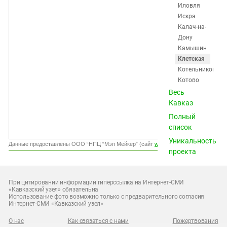
Южный Кавказ
Иловля
Искра
ЮФО
Калач-на-
Дону
Камышин
Клетская
Котельниково
Котово
Красноктябрьск
Весь
Краснослободск
Кавказ
Кумылженская
Полный
Ленинск
список
Михайловка
Уникальность
Нехаевская
Данные предоставлены ООО “НПЦ “Мэп Мейкер” (сайт
www.gismeteo.ru
)
проекта
Николаевск
Новоаннинский
Новониколаевск
При цитировании информации гиперссылка на Интернет-СМИ
Октябрьский
«Кавказский узел» обязательна
Использование фото возможно только с предварительного согласия
Ольховка
Интернет-СМИ «Кавказский узел»
Палласовка
Петров
О нас
Как связаться с нами
Пожертвования