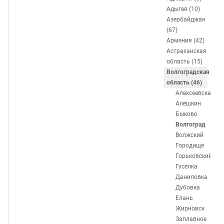
ЗАСТАВЛЯЕТ
Дагестан
Адыгея (10)
КАВКАЗ ЗА ПАЛЕСТИНУ
Азербайджан
Ингушетия
ИНАКОМЫСЛИЕ В ЧЕЧНЕ
(67)
Кабардино-Балкария
ПРЕСЛЕДОВАНИЕ АКТИВИСТОВ
Армения (42)
Астраханская
МОБИЛИЗАЦИЯ И ПРОТЕСТЫ
Калмыкия
область (15)
Карачаево-Черкесия
Волгоградская
область (46)
Краснодарский край
Алексеевская
Нагорный Карабах
Алёшкин
Быково
Российская Федерация
Волгоград
Ростовская область
Волжский
Городище
Северная Осетия - Алания
Горьковский
СКФО
Гуселка
Даниловка
Ставропольский край
Дубовка
Чечня
Елань
Жирновск
Южная Осетия
Заплавное