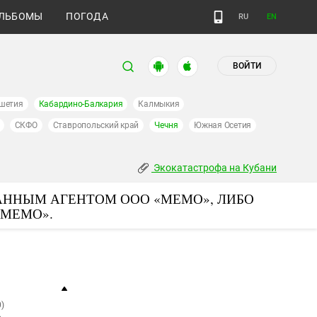
ЛЬБОМЫ
ПОГОДА
RU
EN
ВОЙТИ
шетия
Кабардино-Балкария
Калмыкия
СКФО
Ставропольский край
Чечня
Южная Осетия
Экокатастрофа на Кубани
АННЫМ АГЕНТОМ ООО «МЕМО», ЛИБО
«МЕМО».
)