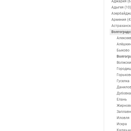
Аджария (6
Адыгея (10)
Азербайджа
Армения (4
Астраханск
Волгоградс
Алексее
Алёшки
Быково
Волгогр
Волжски
Городи
Горьков
Гуселка
Данило
Дубовка
Елань
Жирнов
Заплавн
Иловля
Искра
Калач-н