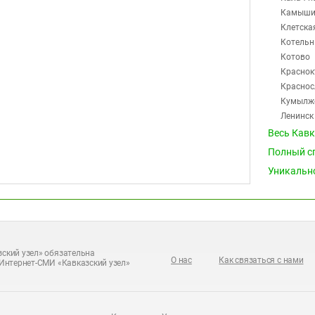
Камыши
Клетска
Котельн
Котово
Краснок
Краснос
Кумылж
Ленинск
Михайл
Весь Кав
Нехаевс
Полный с
Николае
Уникальн
Новоанн
Новоник
Октябрь
Ольховк
Палласо
Петров 
ский узел» обязательна
О нас
Как связаться с нами
Интернет-СМИ «Кавказский узел»
Преобра
Пригор
Рудня
Светлый