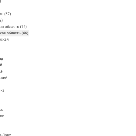
)
н (67)
2)
ая область (15)
кая область (46)
вская
н
ад
й
ще
ский
вка
ск
ое
а-Дону