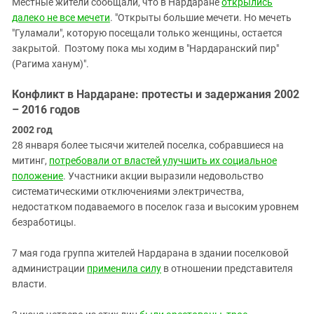
Местные жители сообщали, что в Нардаране
открылись
далеко не все мечети
. "Открыты большие мечети. Но мечеть
"Гуламали", которую посещали только женщины, остается
закрытой. Поэтому пока мы ходим в "Нардаранский пир"
(Рагима ханум)".
Конфликт в Нардаране: протесты и задержания 2002
– 2016 годов
2002 год
28 января более тысячи жителей поселка, собравшиеся на
митинг,
потребовали от властей улучшить их социальное
положение
. Участники акции выразили недовольство
систематическими отключениями электричества,
недостатком подаваемого в поселок газа и высоким уровнем
безработицы.
7 мая года группа жителей Нардарана в здании поселковой
администрации
применила силу
в отношении представителя
власти.