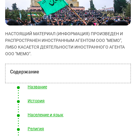
ЗАСТАВЛЯЕТ
Дагестан
КАВКАЗ ЗА ПАЛЕСТИНУ
Ингушетия
ИНАКОМЫСЛИЕ В ЧЕЧНЕ
Кабардино-Балкария
ПРЕСЛЕДОВАНИЕ АКТИВИСТОВ
МОБИЛИЗАЦИЯ И ПРОТЕСТЫ
Калмыкия
НАСТОЯЩИЙ МАТЕРИАЛ (ИНФОРМАЦИЯ) ПРОИЗВЕДЕН И
РАСПРОСТРАНЕН ИНОСТРАННЫМ АГЕНТОМ ООО "МЕМО",
Карачаево-Черкесия
ЛИБО КАСАЕТСЯ ДЕЯТЕЛЬНОСТИ ИНОСТРАННОГО АГЕНТА
Краснодарский край
ООО "МЕМО".
Нагорный Карабах
Российская Федерация
Ростовская область
Название
Северная Осетия - Алания
СКФО
История
Ставропольский край
Население и язык
Чечня
Южная Осетия
Религия