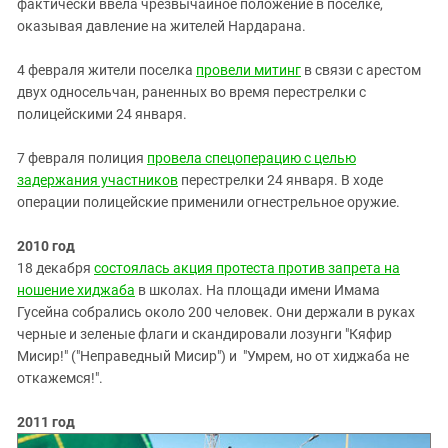
фактически ввела чрезвычайное положение в поселке,
оказывая давление на жителей Нардарана.
4 февраля жители поселка
провели митинг
в связи с арестом
двух односельчан, раненных во время перестрелки с
полицейскими 24 января.
7 февраля полиция
провела спецоперацию с целью
задержания участников
перестрелки 24 января. В ходе
операции полицейские применили огнестрельное оружие.
2010 год
18 декабря
состоялась акция протеста против запрета на
ношение хиджаба
в школах. На площади имени Имама
Гусейна собрались около 200 человек. Они держали в руках
черные и зеленые флаги и скандировали лозунги "Кяфир
Мисир!" ("Неправедный Мисир") и "Умрем, но от хиджаба не
откажемся!".
2011 год