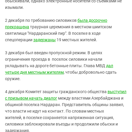
обыскивали, однако электронные носители со съемками не
изымали.
2 декабря по требованию силовиков
была досрочно
прекращена
траурная церемония в местном шиитском
святилище "Нардаранский пир". В поселке в ходе
спецоперации
задержаны
19 местных жителей.
3 декабря был введен пропускной режим. В целях
ограничения проезда в поселок силовики начали
укладывать на дороге бетонные плиты. Глава МВД
дал
четыре дня местным жителям
, чтобы добровольно сдать
оружие.
4 декабря Комитет защиты гражданского общества
выступил
с призывом начать диалог
между властями Азербайджана и
общиной поселка Нардаран. Представитель общины заявил,
что власти не идут на контакт. По словам местных
жителей, в поселке сохраняется напряженная ситуация,
силовики заблокировали въезды и продолжили обыски и
задержания.