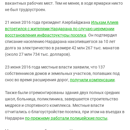
вакантных рабочих мест. Тем не менее, в ходе ярмарки никто
не был трудоустроен.
21 июня 2016 года президент Азербайджана
Ильхам Алиев
встретился с жителями Нардарана по случаю церемонии
восстановления инфраструктуры поселка
. Он подтвердил
списание населению Нардарана накопившегося за 10 лет
долга за электричество в размере 42 млн 267 тыс. манатов
(около 27 млн 734 тыс. долларов).
23 июня 2016 года местные власти заявили, что 137
собственников домов и земельных участков, попавших под
снос во время расширения дорог,
получили компенсации
.
Также были отремонтированы здания двух полных средних
школ, больница, поликлиника, завершается строительство
медресе и спортивного комплекса. Местные власти
отчитались о благоустройстве поселка, при этом на въездах в
Нардаран
по-прежнему работали полицейские посты
.