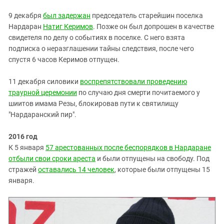
9 декабря
был задержан
председатель старейшин поселка
Нардаран
Натиг Керимов
. Позже он был допрошен в качестве
свидетеля по делу о событиях в поселке. С него взята
подписка о неразглашении тайны следствия, после чего
спустя 6 часов Керимов отпущен.
11 декабря силовики
воспрепятствовали проведению
траурной церемонии
по случаю дня смерти почитаемого у
шиитов имама Резы, блокировав пути к святилищу
"Нардаранский пир".
2016 год
К 5 января
57 арестованных после беспорядков в Нардаране
отбыли свои сроки ареста
и были отпущены на свободу. Под
стражей
оставались 14 человек
, которые были отпущены 15
января.