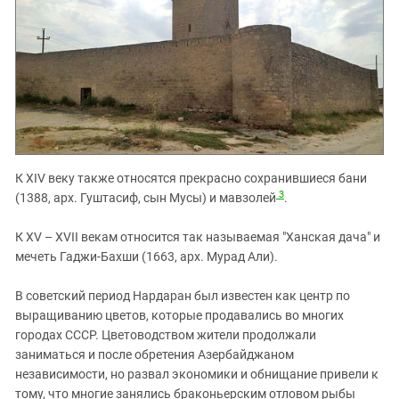
К XIV веку также относятся прекрасно сохранившиеся бани
3
(1388, арх. Гуштасиф, сын Мусы) и мавзолей
.
К XV – XVII векам относится так называемая "Ханская дача" и
мечеть Гаджи-Бахши (1663, арх. Мурад Али).
В советский период Нардаран был известен как центр по
выращиванию цветов, которые продавались во многих
городах СССР. Цветоводством жители продолжали
заниматься и после обретения Азербайджаном
независимости, но развал экономики и обнищание привели к
тому, что многие занялись браконьерским отловом рыбы