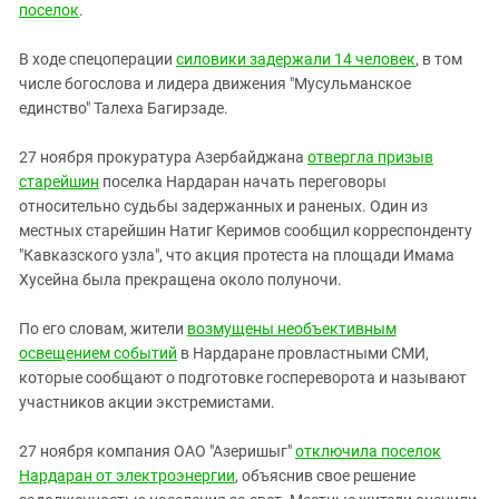
поселок
.
В ходе спецоперации
силовики задержали 14 человек
, в том
числе богослова и лидера движения "Мусульманское
единство" Талеха Багирзаде.
27 ноября прокуратура Азербайджана
отвергла призыв
старейшин
поселка Нардаран начать переговоры
относительно судьбы задержанных и раненых. Один из
местных старейшин Натиг Керимов сообщил корреспонденту
"Кавказского узла", что акция протеста на площади Имама
Хусейна была прекращена около полуночи.
По его словам, жители
возмущены необъективным
освещением событий
в Нардаране провластными СМИ,
которые сообщают о подготовке госпереворота и называют
участников акции экстремистами.
27 ноября компания ОАО "Азеришыг"
отключила поселок
Нардаран от электроэнергии
, объяснив свое решение