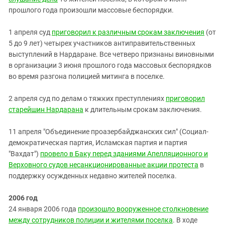
прошлого года произошли массовые беспорядки.
1 апреля суд
приговорил к различным срокам заключения
(от
5 до 9 лет) четырех участников антиправительственных
выступлений в Нардаране. Все четверо признаны виновными
в организации 3 июня прошлого года массовых беспорядков
во время разгона полицией митинга в поселке.
2 апреля суд по делам о тяжких преступлениях
приговорил
старейшин Нардарана
к длительным срокам заключения.
11 апреля "Объединение проазербайджанских сил" (Социал-
демократическая партия, Исламская партия и партия
"Вахдат")
провело в Баку перед зданиями Апелляционного и
Верховного судов несанкционированные акции протеста
в
поддержку осужденных недавно жителей поселка.
2006 год
24 января 2006 года
произошло вооруженное столкновение
между сотрудников полиции и жителями поселка
. В ходе