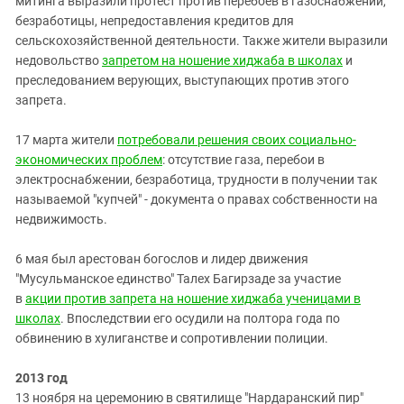
митинга выразили протест против перебоев в газоснабжении,
безработицы, непредоставления кредитов для
сельскохозяйственной деятельности. Также жители выразили
недовольство
запретом на ношение хиджаба в школах
и
преследованием верующих, выступающих против этого
запрета.
17 марта жители
потребовали решения своих социально-
экономических проблем
: отсутствие газа, перебои в
электроснабжении, безработица, трудности в получении так
называемой "купчей" - документа о правах собственности на
недвижимость.
6 мая был арестован богослов и лидер движения
"Мусульманское единство" Талех Багирзаде за участие
в
акции против запрета на ношение хиджаба ученицами в
школах
. Впоследствии его осудили на полтора года по
обвинению в хулиганстве и сопротивлении полиции.
2013 год
13 ноября на церемонию в святилище "Нардаранский пир"