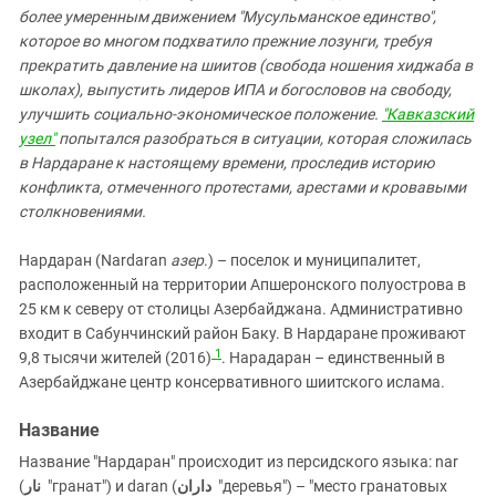
более умеренным движением "Мусульманское единство",
которое во многом подхватило прежние лозунги, требуя
прекратить давление на шиитов (свобода ношения хиджаба в
школах), выпустить лидеров ИПА и богословов на свободу,
улучшить социально-экономическое положение.
"Кавказский
узел"
попытался разобраться в ситуации, которая сложилась
в Нардаране к настоящему времени, проследив историю
конфликта, отмеченного протестами, арестами и кровавыми
столкновениями.
Нардаран (Nardaran
азер
.) – поселок и муниципалитет,
расположенный на территории Апшеронского полуострова в
25 км к северу от столицы Азербайджана. Административно
входит в Сабунчинский район Баку. В Нардаране проживают
1
9,8 тысячи жителей (2016)
. Нарадаран – единственный в
Азербайджане центр консервативного шиитского ислама.
Название
Название "Нардаран" происходит из персидского языка: nar
(
نار
"гранат") и daran (
داران
"деревья") – "место гранатовых