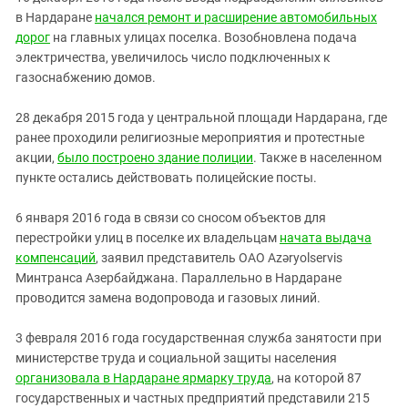
в Нардаране
начался ремонт и расширение автомобильных
дорог
на главных улицах поселка. Возобновлена подача
электричества, увеличилось число подключенных к
газоснабжению домов.
28 декабря 2015 года у центральной площади Нардарана, где
ранее проходили религиозные мероприятия и протестные
акции,
было построено здание полиции
. Также в населенном
пункте остались действовать полицейские посты.
6 января 2016 года в связи со сносом объектов для
перестройки улиц в поселке их владельцам
начата выдача
компенсаций
, заявил представитель ОАО Azəryolservis
Минтранса Азербайджана. Параллельно в Нардаране
проводится замена водопровода и газовых линий.
3 февраля 2016 года государственная служба занятости при
министерстве труда и социальной защиты населения
организовала в Нардаране ярмарку труда
, на которой 87
государственных и частных предприятий представили 215