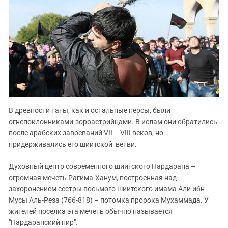
В древности таты, как и остальные персы, были
огнепоклонниками-зороастрийцами. В ислам они обратились
после арабских завоеваний VII – VIII веков, но
придерживались его шиитской ветви.
Духовный центр современного шиитского Нардарана –
огромная мечеть Рагима-Ханум, построенная над
захоронением сестры восьмого шиитского имама Али ибн
Мусы Аль-Реза (766-818) – потомка пророка Мухаммада. У
жителей поселка эта мечеть обычно называется
"Нардаранский пир".