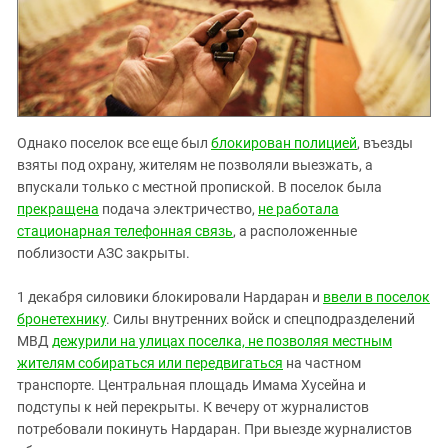
Однако поселок все еще был
блокирован полицией
, въезды
взяты под охрану, жителям не позволяли выезжать, а
впускали только с местной пропиской. В поселок была
прекращена
подача электричество,
не работала
стационарная телефонная связь
, а расположенные
поблизости АЗС закрыты.
1 декабря силовики блокировали Нардаран и
ввели в поселок
бронетехнику
. Силы внутренних войск и спецподразделений
МВД
дежурили на улицах поселка, не позволяя местным
жителям собираться или передвигаться
на частном
транспорте. Центральная площадь Имама Хусейна и
подступы к ней перекрыты. К вечеру от журналистов
потребовали покинуть Нардаран. При выезде журналистов