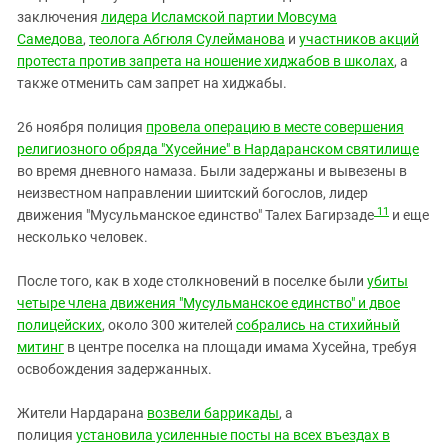
заключения
лидера Исламской партии Мовсума
Самедова
,
теолога Абгюля Сулейманова
и
участников акций
протеста против запрета на ношение хиджабов в школах
, а
также отменить сам запрет на хиджабы.
26 ноября полиция
провела операцию в месте совершения
религиозного обряда "Хусейние" в Нардаранском святилище
во время дневного намаза. Были задержаны и вывезены в
неизвестном направлении шиитский богослов, лидер
11
движения "Мусульманское единство" Талех Багирзаде
и еще
несколько человек.
После того, как в ходе столкновений в поселке были
убиты
четыре члена движения "Мусульманское единство" и двое
полицейских
, около 300 жителей
собрались на стихийный
митинг
в центре поселка на площади имама Хусейна, требуя
освобождения задержанных.
Жители Нардарана
возвели баррикады
, а
полиция
установила усиленные посты на всех въездах в