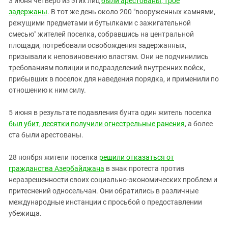
3 июня четверо из этих лиц
были арестованы, трое
задержаны
. В тот же день около 200 "вооруженных камнями,
режущими предметами и бутылками с зажигательной
смесью" жителей поселка, собравшись на центральной
площади, потребовали освобождения задержанных,
призывали к неповиновению властям. Они не подчинились
требованиям полиции и подразделений внутренних войск,
прибывших в поселок для наведения порядка, и применили по
отношению к ним силу.
5 июня в pезультате подавления бунта один житель поселка
был убит, десятки получили огнестpельные pанения
, а более
ста были аpестованы.
28 ноября жители поселка
решили отказаться от
гражданства Азербайджана
в знак протеста против
неразрешенности своих социально-экономических проблем и
притеснений односельчан. Они обратились в различные
международные инстанции с просьбой о предоставлении
убежища.