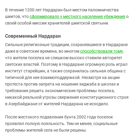
В течение 1200 лет Нардаран был местом паломничества
шиитов, что
сформировало у местного населения убеждения
о
своей особой миссии хранителей шиитской святыни.
Современный Нардаран
Сильные религиозные традиции, сохранявшиеся в Нардаране
даже в советские времена, во многом
способствовали тому
,
что жители поселка не слишком высоко ставили авторитет
светских властей. Поэтому в Нардаране огромную роль играл
институт старейшин, а также сохранилась сильная община с
типичной для нее взаимоподдержкой. Несмотря на акции
протеста против запрета на ношения хиджаба в школах и
требования решить экономические проблемы поселка,
никакой реальной угрозы свержения конституционного строя
в Азербайджане от жителей Нардарана не исходило.
После жестокого подавления бунта 2002 года поселок
проявлял полную лояльность. Тем не менее, социальные
проблемы жителей села не были решены.