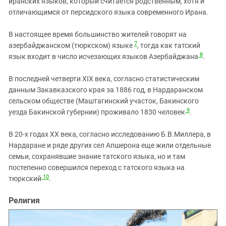
иранских языков, который считается родственным, хотя и
отличающимся от персидского языка современного Ирана.
В настоящее время большинство жителей говорят на
7
азербайджанском (тюркском) языке
, тогда как татский
8
язык входит в число исчезающих языков Азербайджана
.
В последней четверти XIX века, согласно статистическим
данным Закавказского края за 1886 год, в Нардаранском
сельском обществе (Маштагинский участок, Бакинского
9
уезда Бакинской губернии) проживало 1830 человек
.
В 20-х годах XX века, согласно исследованию Б.В.Миллера, в
Нардаране и ряде других сел Апшерона еще жили отдельные
семьи, сохранявшие знание татского языка, но и там
постепенно совершился переход с татского языка на
10
тюркский
.
Религия