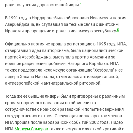
4
ради получения дорогостоящей икры
.
В 1991 году в Нардаране была образована Исламская партия
Азербайджана, выступавшая за тесные связи с шиитским
5
Ираном и превращение страны в исламскую республику
.
Официально партия не прошла регистрацию в 1995 году. ИПА,
отвергавшая идеи пантюркизма, была националистической
партией Азербайджана, выступала против Армении и за
военное разрешение проблемы Нагорного Карабаха. ИПА
также поддержала исламскую организацию "Хезболла" и ее
лидера Хасана Насралла, отметилась антиамериканской,
антиевропейской и антиизраильской риторикой.
Тогда же ее бывшие лидеры были приговорены к различным
срокам тюремного наказания по обвинению в
сотрудничестве с иранской разведкой и попытке свержения
государственного строя. Следующая волна арестов членов
ИПА прошла после нардаранских событий 2002 года. Лидер
ИПА
Мовсум Самедов
также выступал с жесткой критикой в