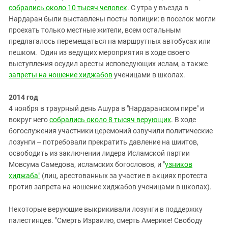
собрались около 10 тысяч человек
. С утра у въезда в
Нардаран были выставлены посты полиции: в поселок могли
проехать только местные жители, всем остальным
предлагалось перемещаться на маршрутных автобусах или
пешком. Один из ведущих мероприятия в ходе своего
выступления осудил аресты исповедующих ислам, а также
запреты на ношение хиджабов
ученицами в школах.
2014 год
4 ноября в траурный день Ашура в "Нардаранском пире" и
вокруг него
собрались около 8 тысяч верующих
. В ходе
богослужения участники церемоний озвучили политические
лозунги – потребовали прекратить давление на шиитов,
освободить из заключении лидера Исламской партии
Мовсума Самедова, исламских богословов, и "
узников
хиджаба"
(лиц, арестованных за участие в акциях протеста
против запрета на ношение хиджабов ученицами в школах).
Некоторые верующие выкрикивали лозунги в поддержку
палестинцев. "Смерть Израилю, смерть Америке! Свободу