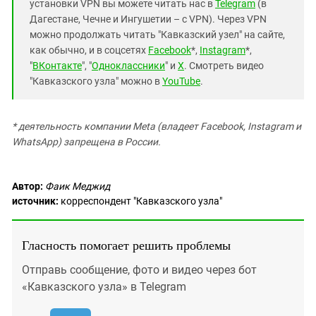
установки VPN вы можете читать нас в
Telegram
(в
Дагестане, Чечне и Ингушетии – с VPN). Через VPN
можно продолжать читать "Кавказский узел" на сайте,
как обычно, и в соцсетях
Facebook
*,
Instagram
*,
"
ВКонтакте
", "
Одноклассники
" и
X
. Смотреть видео
"Кавказского узла" можно в
YouTube
.
* деятельность компании Meta (владеет Facebook, Instagram и
WhatsApp) запрещена в России.
Автор:
Фаик Меджид
источник:
корреспондент "Кавказского узла"
Гласность помогает решить проблемы
Отправь сообщение, фото и видео через бот
«Кавказского узла» в Telegram