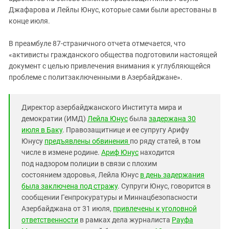
Джафарова и Лейлы Юнус, которые сами были арестованы в
конце июля.
В преамбуле 87-страничного отчета отмечается, что
«активисты гражданского общества подготовили настоящей
документ с целью привлечения внимания к углубляющейся
проблеме с политзаключенными в Азербайджане».
Директор азербайджанского Института мира и
демократии (ИМД)
Лейла Юнус
была
задержана 30
июля в Баку
. Правозащитнице и ее супругу Арифу
Юнусу
предъявлены
обвинения
по ряду статей, в том
числе в измене родине.
Ариф Юнус
находится
под надзором полиции в связи с плохим
состоянием здоровья, Лейла Юнус
в день задержания
была заключена под стражу
. Супруги Юнус, говорится в
сообщении Генпрокуратуры и Миннацбезопасности
Азербайджана от 31 июля,
привлечены к уголовной
ответственности
в рамках дела журналиста
Рауфа