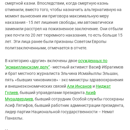
смертной казни. Впоследствии, когда смертную казнь
отменили, вместо того, чтобы назначить альтернативную на
момент вынесения им приговора максимальную меру
наказания - 15 лет лишения свободы, им автоматически
заменили расстрел на пожизненное заключение. Они отбыли
уже почти по 20 лет тюремного наказания, то есть больше 15
лет. Эти лица ранее были признаны Советом Европы
политзаключенными, отмечается в отчете.
В категорию «другие» включены двое
осужденных по
"исмаиллинскому делу"
- местный активист Васиф Ибрагимов
и брат местного журналиста Эльчина Исмайыллы Эльшан,
пять «бывших чиновников» - экс-министры здравоохранения
и внешнеэкономических связей
Али Инсанов
и
Ниджат
Гулиев
, бывший управделами президента
Акиф
Мурадвердиев
, бывший сотрудник Особой службы госохраны
Асиф Лятифов, бывший работник администрации президента,
лидер партии Национальной государственности – Немат
Панахлы.