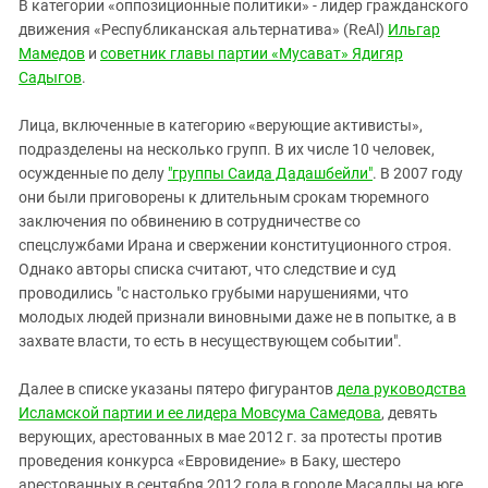
В категории «оппозиционные политики» - лидер гражданского
движения «Республиканская альтернатива» (ReAl)
Ильгар
Мамедов
и
советник главы партии «Мусават» Ядигяр
Садыгов
.
Лица, включенные в категорию «верующие активисты»,
подразделены на несколько групп. В их числе 10 человек,
осужденные по делу
"группы Саида Дадашбейли"
. В 2007 году
они были приговорены к длительным срокам тюремного
заключения по обвинению в сотрудничестве со
спецслужбами Ирана и свержении конституционного строя.
Однако авторы списка считают, что следствие и суд
проводились "с настолько грубыми нарушениями, что
молодых людей признали виновными даже не в попытке, а в
захвате власти, то есть в несуществующем событии".
Далее в списке указаны пятеро фигурантов
дела руководства
Исламской партии и ее лидера Мовсума Самедова
, девять
верующих, арестованных в мае 2012 г. за протесты против
проведения конкурса «Евровидение» в Баку, шестеро
арестованных в сентября 2012 года в городе Масаллы на юге