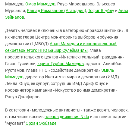
Мамедов,
Омар Мамедов
, Рауф Миркадыров, Эльсевер
Мурсалли,
Рашад Рамазанов (Агааддин)
,
Тофиг Ягублу
и
Аваз
Зейналов
.
Девять человек включены в категорию «правозащитники». В
их числе глава Центра мониторинга выборов и обучения
демократии (ЦМВОД)
Анар Мамедли и исполнительный
секретарь этого НПО Башир Сулейманлы
, глава
просветительского центра «Интеллектуальный гражданин»
Гасан Гусейнли,
юрист Гурбан Мамедов
, адвокат Алиаббас
Рустамов, глава НПО «содействие демократии»
Эмиль
Мамедов
, директор Института мира и демократии (ИМД)
Лейла Юнус, ее супруг, сотрудник ИМД Ариф Юнус и
координатор кампании «Искусство во имя демократии»
Расул Джафаров.
В категории «молодежные активисты» также девять человек,
в том числе восемь
членов движения Nida
и активист партии
"Мусават"
Орхан Эюбзаде
.