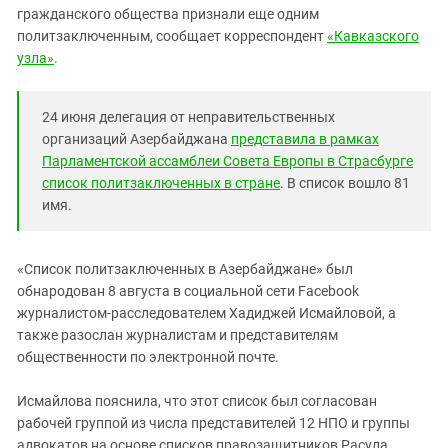
Южный Кавказ
гражданского общества признали еще одним
ЮФО
политзаключенным, сообщает корреспондент
«Кавказского
узла»
.
24 июня делегация от неправительственных
организаций Азербайджана
представила в рамках
Парламентской ассамблеи Совета Европы в Страсбурге
список политзаключенных в стране
. В список вошло 81
имя.
«Список политзаключенных в Азербайджане» был
обнародован 8 августа в социальной сети Facebook
журналистом-расследователем Хадиджей Исмайловой, а
также разослан журналистам и представителям
общественности по электронной почте.
Исмайлова пояснила, что этот список был согласован
рабочей группой из числа представителей 12 НПО и группы
адвокатов на основе списков правозащитников Расула