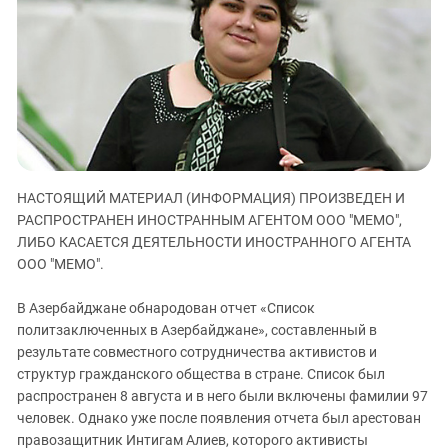
ЗАСТАВЛЯЕТ
Дагестан
КАВКАЗ ЗА ПАЛЕСТИНУ
Ингушетия
ИНАКОМЫСЛИЕ В ЧЕЧНЕ
Кабардино-Балкария
ПРЕСЛЕДОВАНИЕ АКТИВИСТОВ
МОБИЛИЗАЦИЯ И ПРОТЕСТЫ
Калмыкия
Карачаево-Черкесия
Краснодарский край
НАСТОЯЩИЙ МАТЕРИАЛ (ИНФОРМАЦИЯ) ПРОИЗВЕДЕН И
Нагорный Карабах
РАСПРОСТРАНЕН ИНОСТРАННЫМ АГЕНТОМ ООО "МЕМО",
Российская Федерация
ЛИБО КАСАЕТСЯ ДЕЯТЕЛЬНОСТИ ИНОСТРАННОГО АГЕНТА
ООО "МЕМО".
Ростовская область
Северная Осетия - Алания
В Азербайджане обнародован отчет «Список
СКФО
политзаключенных в Азербайджане», составленный в
результате совместного сотрудничества активистов и
Ставропольский край
структур гражданского общества в стране. Список был
Чечня
распространен 8 августа и в него были включены фамилии 97
человек. Однако уже после появления отчета был арестован
Южная Осетия
правозащитник Интигам Алиев, которого активисты