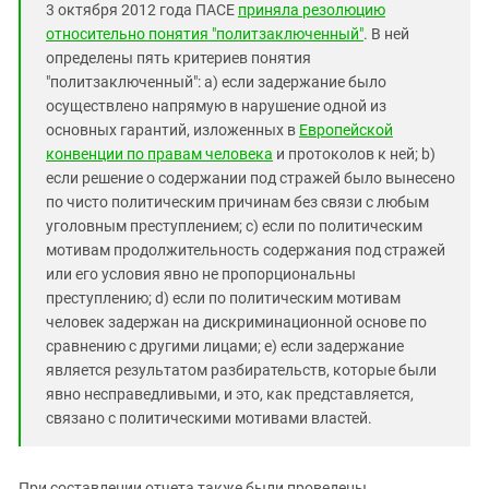
3 октября 2012 года ПАСЕ
приняла резолюцию
относительно понятия "политзаключенный"
. В ней
определены пять критериев понятия
"политзаключенный": a) если задержание было
осуществлено напрямую в нарушение одной из
основных гарантий, изложенных в
Европейской
конвенции по правам человека
и протоколов к ней; b)
если решение о содержании под стражей было вынесено
по чисто политическим причинам без связи с любым
уголовным преступлением; c) если по политическим
мотивам продолжительность содержания под стражей
или его условия явно не пропорциональны
преступлению; d) если по политическим мотивам
человек задержан на дискриминационной основе по
сравнению с другими лицами; e) если задержание
является результатом разбирательств, которые были
явно несправедливыми, и это, как представляется,
связано с политическими мотивами властей.
При составлении отчета также были проведены