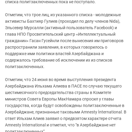
списка политзаключенных пока не поступало.
Отметим, что трое лиц, из указанного списка - молодежные
активисты Бахтияр Гулиев (проходил по делу членов Nida),
Эльсевер Мурсалли (активный пользователь Facebook) и
глава НПО Просветительский центр «Интеллектуальный
гражданин» Гасан Гусейнли после вынесения им приговоров
распространили заявления, в которых говорилось о
поддержке ими политики властей Азербайджана и
содержалось требование об исключении их из списков
политзаключенных.
Отметим, что 24 июня во время выступления президента
Азербайджана Ильхама Алиева в ПАСЕ по случаю текущего
шестимесячного председательства страны в Комитете
министров Совета Европы МакНамара спросил у главы
государства, когда будут освобождены политзаключенные в
Азербайджане, признанные таковыми Amnesty İnternational. В
ответ Ильхам Алиев заявил о предвзятом характере отчета
Amnesty İnternational и отметил, что "в Азербайджане нет
политзаключенных".