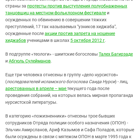
страны за
протесты против выступления полуобнаженных
танцовщиц на местном фольклорном фестивале
и
осужденных по обвинению в совершении тяжких
преступлений, 17 так называемых "узников хиджаба",
осужденные после
акции против запрета на ношение
хиджабов
ученицами в школах
5 октября 2012 г
.
В подгруппе «теологи» - шиитские богословы
Талех Багирзаде
и
Абгюль Сулейманов
.
Еще три человека отнесены в группу «дело нурсистов»
(
последователей исламского богослова Саида Нурси
) - лиц,
арестованных в апреле – мае
текущего года после
проведения собраний, на которых велась мирная пропаганда
нурсистской литературы.
В категорию «пожизненники» отнесены трое бывших
сотрудников Отряда полиции особого назначения (ОПОН) -
Эльчин Амирсланов, Ариф Казымов и Сафа Поладов, которые
были осуждены в связи с мятежом ОПОН в марте 1995 года к