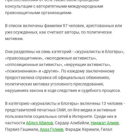
консультации с авторитетными международными
правозащитными организациями.
В список включены фамилии 97 человек, арестованных или
уже осужденных, как считают авторы, по политически
мотивам.
Они разделены на семь категорий - «журналисты и блогеры»,
«правозащитники», «молодежные активисты»,
«оппозиционные активисты», «верующие активисты»,
«пожизненники» и «другие». По каждому заключенному
предоставлена справка об официальных обвинениях,
политических мотивах уголовного преследования,
нарушениях закона в ходе следствия и судебного процесса.
В категорию «журналисты и блогеры» включены 13 человек -
представителей печатных СМИ, on-line медиа и активные
пользователи социальных сетей в Интернете. Среди них в
частности
Абдул Абилов
, Сардар Алибейли,
Ниджат Алиев
,
Парвиз Гашимли,
Араз Гулиев
, Фарадж Керимли, Гилал