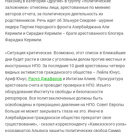
Наконец в категории «другие» в группу «политические
заложники» отнесены лица, арестованные по мнению
авторов отчета, за политическую деятельность их
родственников. Речь идет об Эльнуре Сеидове - шурине
лидера Партии Народного фронта Азербайджана Али
Керимли и Сирадже Керимли – брате арестованного блогера
Фараджа Керимли.
«Ситуация критическая. Возможно, этот список в ближайшие
дни будет расти в связи с уголовным делом против местных и
иностранных НПО. За последние 10 дней арестованы четверо
видных активистов гражданского общества – Лейла Юнус,
Ариф Юнус,
Расул Джафаров
и Интигам Алиев. Прокуратура
арестовала счета и проводит проверки в НПО. Изъято
оборудование Института свободы и безопасности
репортеров. Все политзаключенные должны быть
освобождены и прекращено давление на НПО. Совет Европы
больше не может закрывать глаза на это. Иначе в
Азербайджане гражданское общество прекратит свое
существование», - сказал корреспонденту «Кавказского узла»
координатор Альянса защиты политических свобод Самир