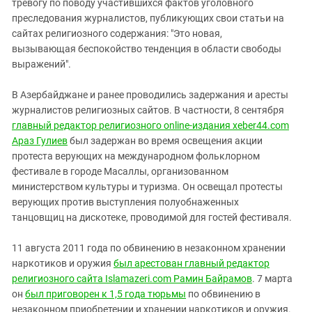
тревогу по поводу участившихся фактов уголовного
преследования журналистов, публикующих свои статьи на
сайтах религиозного содержания: "Это новая,
вызывающая беспокойство тенденция в области свободы
выражений".
В Азербайджане и ранее проводились задержания и аресты
журналистов религиозных сайтов. В частности, 8 сентября
главный редактор религиозного online-издания xeber44.com
Араз Гулиев
был задержан во время освещения акции
протеста верующих на международном фольклорном
фестивале в городе Масаллы, организованном
министерством культуры и туризма. Он освещал протесты
верующих против выступления полуобнаженных
танцовщиц на дискотеке, проводимой для гостей фестиваля.
11 августа 2011 года по обвинению в незаконном хранении
наркотиков и оружия
был арестован главный редактор
религиозного сайта Islamazeri.com Рамин Байрамов
. 7 марта
он
был приговорен к 1,5 года тюрьмы
по обвинению в
незаконном приобретении и хранении наркотиков и оружия.