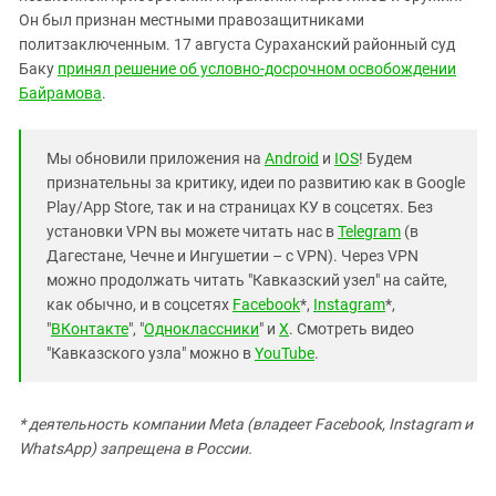
Он был признан местными правозащитниками
политзаключенным. 17 августа Сураханский районный суд
Баку
принял решение об условно-досрочном освобождении
Байрамова
.
Мы обновили приложения на
Android
и
IOS
! Будем
признательны за критику, идеи по развитию как в Google
Play/App Store, так и на страницах КУ в соцсетях. Без
установки VPN вы можете читать нас в
Telegram
(в
Дагестане, Чечне и Ингушетии – с VPN). Через VPN
можно продолжать читать "Кавказский узел" на сайте,
как обычно, и в соцсетях
Facebook
*,
Instagram
*,
"
ВКонтакте
", "
Одноклассники
" и
X
. Смотреть видео
"Кавказского узла" можно в
YouTube
.
* деятельность компании Meta (владеет Facebook, Instagram и
WhatsApp) запрещена в России.