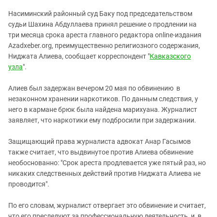
ЗАСТАВЛЯЕТ
Дагестан
Насиминский районный суд Баку под председательством
КАВКАЗ ЗА ПАЛЕСТИНУ
Ингушетия
судьи Шахина Абдуллаева принял решение о продлении на
ИНАКОМЫСЛИЕ В ЧЕЧНЕ
три месяца срока ареста главного редактора online-издания
Кабардино-Балкария
ПРЕСЛЕДОВАНИЕ АКТИВИСТОВ
Аzadxeber.org, преимущественно религиозного содержания,
МОБИЛИЗАЦИЯ И ПРОТЕСТЫ
Калмыкия
Ниджата Алиева, сообщает корреспондент "
Кавказского
узла
".
Карачаево-Черкесия
Краснодарский край
Алиев был задержан вечером 20 мая по обвинению в
Нагорный Карабах
незаконном хранении наркотиков. По данным следствия, у
него в кармане брюк была найдена марихуана. Журналист
Российская Федерация
заявляет, что наркотики ему подбросили при задержании.
Ростовская область
Защищающий права журналиста адвокат Анар Гасымов
Северная Осетия - Алания
также считает, что выдвинутое против Алиева обвинение
СКФО
необоснованно: "Срок ареста продлевается уже пятый раз, но
никаких следственных действий против Ниджата Алиева не
Ставропольский край
проводится".
Чечня
Южная Осетия
По его словам, журналист отвергает это обвинение и считает,
что его преследуют за профессиональную деятельность, и, в