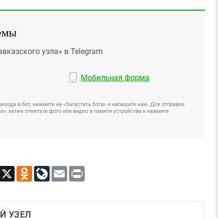
емы
авказского узла» в Telegram
Мобильная форма
ехода в бот, нажмите на «Запустить бота» и напишите нам. Для отправки
», затем отметьте фото или видео в памяти устройства и нажмите
App
Viber
X
Odnoklassniki
LiveJournal
Email
Print
Й УЗЕЛ