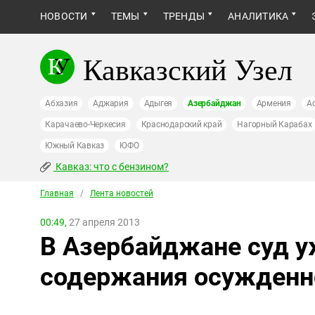
НОВОСТИ
ТЕМЫ
ТРЕНДЫ
АНАЛИТИКА
Кавказский Узел
Абхазия
Аджария
Адыгея
Азербайджан
Армения
А
Карачаево-Черкесия
Краснодарский край
Нагорный Карабах
Южный Кавказ
ЮФО
Кавказ: что с бензином?
Главная
/
Лента новостей
00:49,
27 апреля 2013
В Азербайджане суд у
содержания осужденн