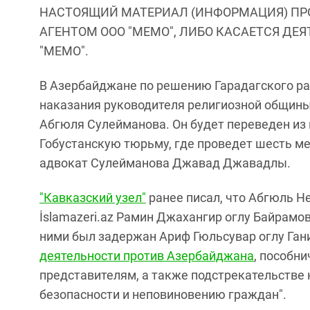
НАСТОЯЩИЙ МАТЕРИАЛ (ИНФОРМАЦИЯ) ПР
АГЕНТОМ ООО "МЕМО", ЛИБО КАСАЕТСЯ ДЕ
"МЕМО".
В Азербайджане по решению Гарадагского ра
наказания руководителя религиозной общины
Абгюля Сулейманова. Он будет переведен из
Гобустанскую тюрьму, где проведет шесть ме
адвокат Сулейманова Джавад Джавадлы.
"Кавказский узел"
ранее писал, что Абгюль Н
İslamazeri.az Рамин Джахангир оглу Байрамо
ними был задержан Ариф Гюльсувар оглу Ган
деятельности против Азербайджана
, пособни
представителям, а также подстрекательстве
безопасности и неповиновению граждан".