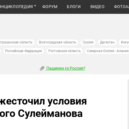
ЭНЦИКЛОПЕДИЯ
ФОРУМ
БЛОГИ
ВИДЕО
ФОТОА
страханская область
Волгоградская область
Грузия
Дагестан
Ингу
Российская Федерация
Ростовская область
Северная Осетия - Алания
Пашинян vs Россия?
жесточил условия
ого Сулейманова