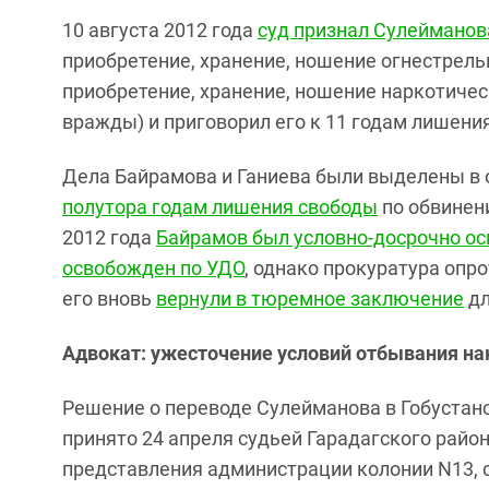
10 августа 2012 года
суд признал Сулеймано
приобретение, хранение, ношение огнестрельн
приобретение, хранение, ношение наркотическ
вражды) и приговорил его к 11 годам лишени
Дела Байрамова и Ганиева были выделены в 
полутора годам лишения свободы
по обвинени
2012 года
Байрамов был условно-досрочно о
освобожден по УДО
, однако прокуратура опро
его вновь
вернули в тюремное заключение
дл
Адвокат: ужесточение условий отбывания на
Решение о переводе Сулейманова в Гобустан
принято 24 апреля судьей Гарадагского райо
представления администрации колонии N13, 