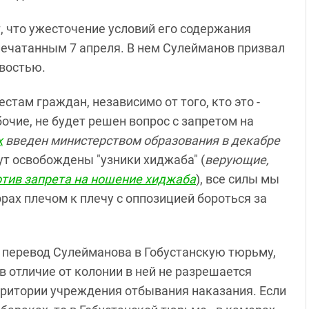
, что ужесточение условий его содержания
апечатанным 7 апреля. В нем Сулейманов призвал
ивостью.
стам граждан, независимо от того, кто это -
очие, не будет решен вопрос с запретом на
х
введен министерством образования в декабре
дут освобождены "узники хиджаба" (
верующие,
отив запрета на ношение хиджаба
), все силы мы
рах плечом к плечу с оппозицией бороться за
перевод Сулейманова в Гобустанскую тюрьму,
в отличие от колонии в ней не разрешается
ритории учреждения отбывания наказания. Если