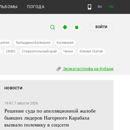
ЛЬБОМЫ
ПОГОДА
RU
EN
ВОЙТИ
шетия
Кабардино-Балкария
Калмыкия
СКФО
Ставропольский край
Чечня
Южная Осетия
Экокатастрофа на Кубани
НОВОСТИ
19:47, 7 августа 2026
Решение суда по апелляционной жалобе
бывших лидеров Нагорного Карабаха
вызвало полемику в соцсети