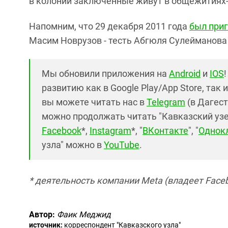
в колонии заключенные живут в общежитиях-б
Напомним, что 29 декабря 2011 года
был приг
Масим Новрузов - тесть Абгюля Сулейманова
Мы обновили приложения на
Android
и
IOS
развитию как в Google Play/App Store, так 
вы можете читать нас в
Telegram
(в Дагест
можно продолжать читать "Кавказский узел"
Facebook
*,
Instagram
*, "
ВКонтакте
", "
Однок
узла" можно в
YouTube
.
* деятельность компании Meta (владеет Faceb
Автор:
Фаик Меджид
источник:
корреспондент "Кавказского узла"