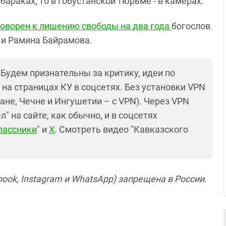
араках, то в Гобустанской тюрьме - в камерах.
оворен к лишению свободы на два года
богослов
 и Рамина Байрамова.
! Будем признательны за критику, идеи по
и на страницах КУ в соцсетях. Без установки VPN
ане, Чечне и Ингушетии – с VPN). Через VPN
 на сайте, как обычно, и в соцсетях
лассники
" и
X
. Смотреть видео "Кавказского
ook, Instagram и WhatsApp) запрещена в России.