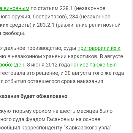
ва виновным
по статьям 228.1 (незаконное
ого оружия, боеприпасов), 234 (незаконное
их средств) и 283.2.1 (разжигание религиозной
я свободы.
отдельное производство, суды
приговорили их к
ю в незаконном хранении наркотиков. В августе
свобожден
. 8 июня 2012 года
Ганиев также был
тестовала это решение, и 30 августа того же года
я отбытия оставшегося срока наказания.
казания будет обжаловано
скую тюрьму сроком на шесть месяцев было
нного суда Фуадом Гасановым на основе
сообщил корреспонденту "Кавказского узла"