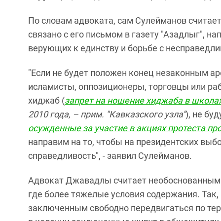
По словам адвоката, сам Сулейманов считает
связано с его письмом в газету "Азадлыг", н
верующих к единству и борьбе с несправедл
"Если не будет положен конец незаконным аре
исламисты, оппозиционеры, торговцы или раб
хиджаб (
запрет на ношение хиджаба в школа
2010 года, – прим. "Кавказского узла"
), не бу
осужденные за участие в акциях протеста пр
направим на то, чтобы на президентских выбо
справедливость", - заявил Сулейманов.
Адвокат Джавадлы считает необоснованным 
где более тяжелые условия содержания. Так, 
заключенным свободно передвигаться по тер