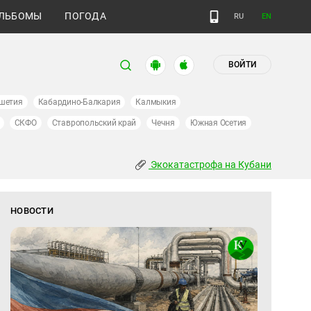
ЛЬБОМЫ
ПОГОДА
RU
EN
ВОЙТИ
шетия
Кабардино-Балкария
Калмыкия
СКФО
Ставропольский край
Чечня
Южная Осетия
Экокатастрофа на Кубани
НОВОСТИ