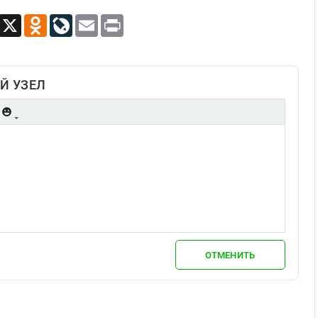
App
Viber
X
Odnoklassniki
LiveJournal
Email
Print
Й УЗЕЛ
ОТМЕНИТЬ