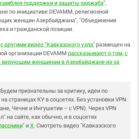
ссамблея поддержки и защиты хиджаба
",
ане по инициативе DEVAMM, религиозной
ющих женщин Азербайджана", "Объединения
ека и гражданской позиции.
у
с другими видео "Кавказского узла"
размещен на
тной организации DEVAMM
рассказывают о том, с
я верующим женщинам в Азербайджане из-за
! Будем признательны за критику, идеи по
и на страницах КУ в соцсетях. Без установки VPN
ане, Чечне и Ингушетии – с VPN). Через VPN
 на сайте, как обычно, и в соцсетях
лассники
" и
X
. Смотреть видео "Кавказского