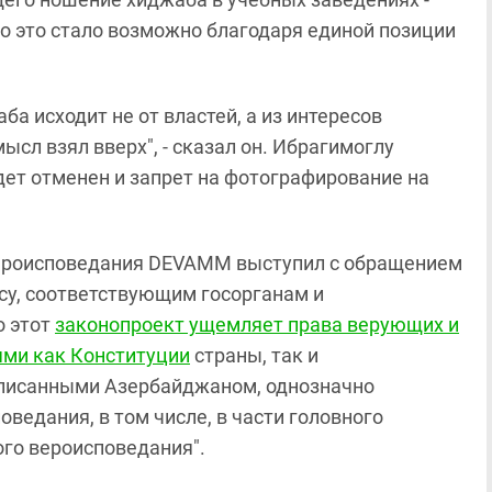
то это стало возможно благодаря единой позиции
ба исходит не от властей, а из интересов
ысл взял вверх", - сказал он. Ибрагимоглу
ет отменен и запрет на фотографирование на
Вероисповедания DEVAMM выступил с обращением
у, соответствующим госорганам и
о этот
законопроект ущемляет права верующих и
ями как Конституции
страны, так и
писанными Азербайджаном, однозначно
ведания, в том числе, в части головного
ого вероисповедания".