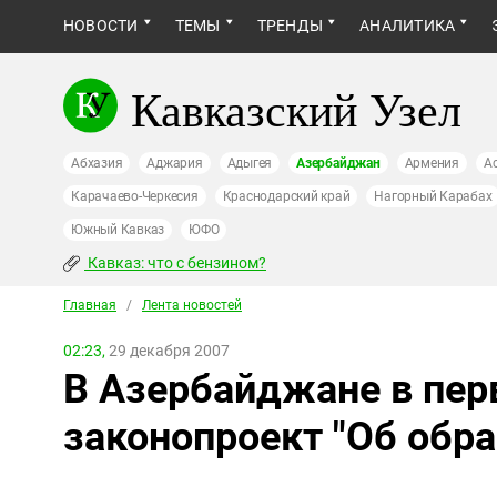
НОВОСТИ
ТЕМЫ
ТРЕНДЫ
АНАЛИТИКА
Кавказский Узел
Абхазия
Аджария
Адыгея
Азербайджан
Армения
А
Карачаево-Черкесия
Краснодарский край
Нагорный Карабах
Южный Кавказ
ЮФО
Кавказ: что с бензином?
Главная
/
Лента новостей
02:23,
29 декабря 2007
В Азербайджане в пер
законопроект "Об обр