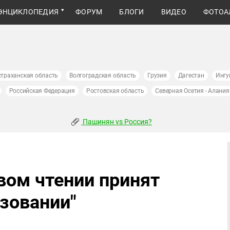
ЭНЦИКЛОПЕДИЯ
ФОРУМ
БЛОГИ
ВИДЕО
ФОТОА
страханская область
Волгоградская область
Грузия
Дагестан
Ингу
Российская Федерация
Ростовская область
Северная Осетия - Алания
Пашинян vs Россия?
вом чтении принят
азовании"