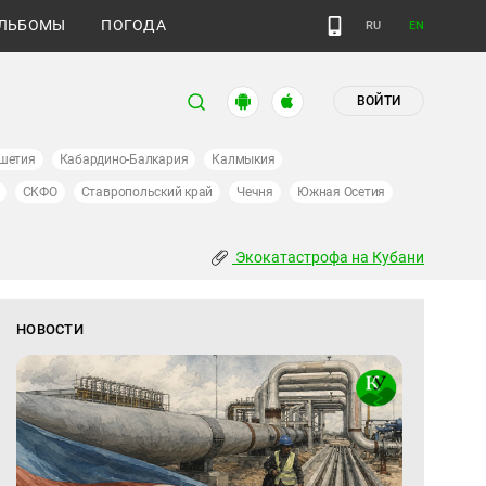
ЛЬБОМЫ
ПОГОДА
RU
EN
ВОЙТИ
шетия
Кабардино-Балкария
Калмыкия
СКФО
Ставропольский край
Чечня
Южная Осетия
Экокатастрофа на Кубани
НОВОСТИ