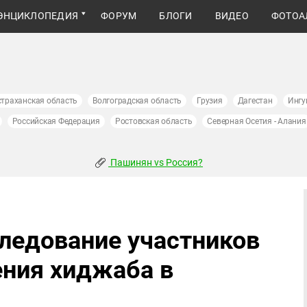
ЭНЦИКЛОПЕДИЯ
ФОРУМ
БЛОГИ
ВИДЕО
ФОТОА
страханская область
Волгоградская область
Грузия
Дагестан
Ингу
Российская Федерация
Ростовская область
Северная Осетия - Алания
Пашинян vs Россия?
следование участников
ения хиджаба в