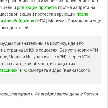
щие расценивают эти меры как нарушение прав
ел целый
ряд акций протеста
против запрета на
 массовой акцией протеста верующих
после
тии Азербайджана
(ИПА) Мовсума Самедова и еще
зных деятелей.
! Будем признательны за критику, идеи по
и на страницах КУ в соцсетях. Без установки VPN
ане, Чечне и Ингушетии – с VPN). Через VPN
 на сайте, как обычно, и в соцсетях
лассники
" и
X
. Смотреть видео "Кавказского
ook, Instagram и WhatsApp) запрещена в России.