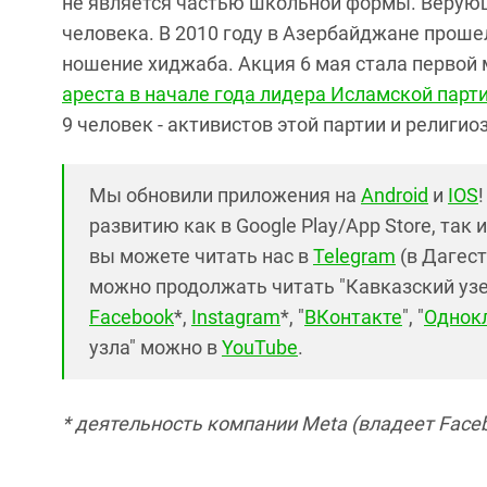
не является частью школьной формы. Верую
человека. В 2010 году в Азербайджане прош
ношение хиджаба. Акция 6 мая стала первой
ареста в начале года лидера Исламской пар
9 человек - активистов этой партии и религио
Мы обновили приложения на
Android
и
IOS
развитию как в Google Play/App Store, так 
вы можете читать нас в
Telegram
(в Дагест
можно продолжать читать "Кавказский узел"
Facebook
*,
Instagram
*, "
ВКонтакте
", "
Однок
узла" можно в
YouTube
.
* деятельность компании Meta (владеет Faceb