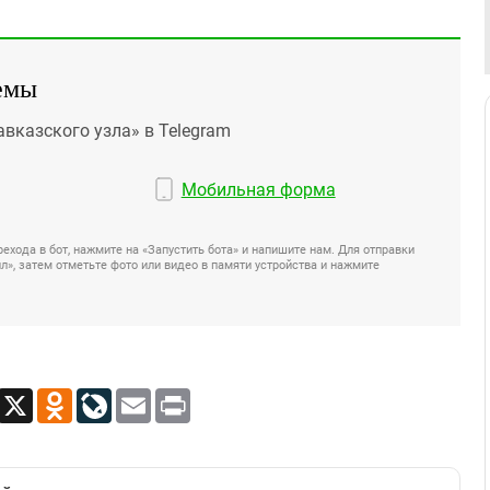
емы
авказского узла» в Telegram
Мобильная форма
ехода в бот, нажмите на «Запустить бота» и напишите нам. Для отправки
», затем отметьте фото или видео в памяти устройства и нажмите
App
Viber
X
Odnoklassniki
LiveJournal
Email
Print