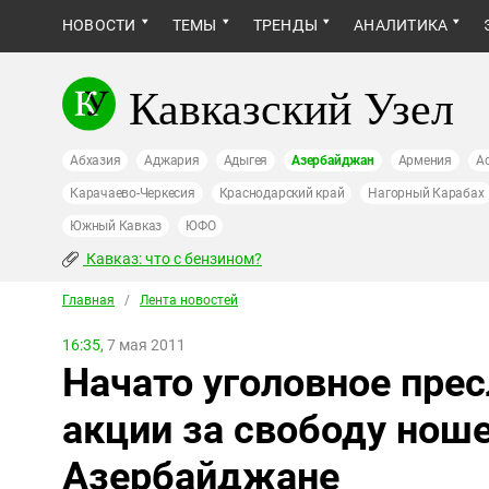
НОВОСТИ
ТЕМЫ
ТРЕНДЫ
АНАЛИТИКА
Кавказский Узел
Абхазия
Аджария
Адыгея
Азербайджан
Армения
А
Карачаево-Черкесия
Краснодарский край
Нагорный Карабах
Южный Кавказ
ЮФО
Кавказ: что с бензином?
Главная
/
Лента новостей
16:35,
7 мая 2011
Начато уголовное пре
акции за свободу нош
Азербайджане