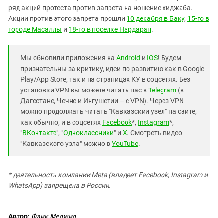
ряд акций протеста против запрета на ношение хиджаба.
Акции против этого запрета прошли
10 декабря в Баку
,
15-го в
городе Масаллы
и
18-го в поселке Нардаран
.
Мы обновили приложения на
Android
и
IOS
! Будем
признательны за критику, идеи по развитию как в Google
Play/App Store, так и на страницах КУ в соцсетях. Без
установки VPN вы можете читать нас в
Telegram
(в
Дагестане, Чечне и Ингушетии – с VPN). Через VPN
можно продолжать читать "Кавказский узел" на сайте,
как обычно, и в соцсетях
Facebook
*,
Instagram
*,
"
ВКонтакте
", "
Одноклассники
" и
X
. Смотреть видео
"Кавказского узла" можно в
YouTube
.
* деятельность компании Meta (владеет Facebook, Instagram и
WhatsApp) запрещена в России.
Автор:
Фаик Меджид