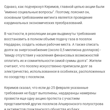
Южный Кавказ
Однако, как подчеркнул Керимов, главной целью акции были
ЮФО
"именно социальные вопросы". Поэтому, пояснил он,
основным требованием митинга является проведение
кардинальных экономических преобразований.
В частности, в резолюции акции выдвинуты требования
восстановить в полном объеме подачу газа в поселок
Нардаран, создать новые рабочие места. А также списать
долги за энергоснабжение (около 0,5 миллиона долларов) -
"ввиду отсутствия у населения финансовых возможностей
оплатить их и сомнительности самой суммы долга". Жители
считают, что поселку искусственно приписали долг за
электричество, использованное в особняках, расположенных
по соседству с поселком.
Керимов сказал, что если до 25 февраля указанные
требования не будут выполнены, нардаранцы намерены
провести еще одну акцию протеста с участием
представителей других поселков Апшеронского полуострова
и активистов гражданского общества из Баку.