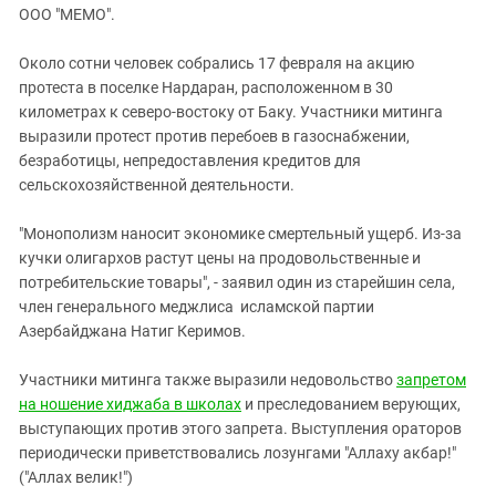
ЗАСТАВЛЯЕТ
ООО "МЕМО".
Дагестан
КАВКАЗ ЗА ПАЛЕСТИНУ
Ингушетия
ИНАКОМЫСЛИЕ В ЧЕЧНЕ
Около сотни человек собрались 17 февраля на акцию
протеста в поселке Нардаран, расположенном в 30
Кабардино-Балкария
ПРЕСЛЕДОВАНИЕ АКТИВИСТОВ
километрах к северо-востоку от Баку. Участники митинга
МОБИЛИЗАЦИЯ И ПРОТЕСТЫ
Калмыкия
выразили протест против перебоев в газоснабжении,
Карачаево-Черкесия
безработицы, непредоставления кредитов для
сельскохозяйственной деятельности.
Краснодарский край
Нагорный Карабах
"Монополизм наносит экономике смертельный ущерб. Из-за
кучки олигархов растут цены на продовольственные и
Российская Федерация
потребительские товары", - заявил один из старейшин села,
Ростовская область
член генерального меджлиса исламской партии
Северная Осетия - Алания
Азербайджана Натиг Керимов.
СКФО
Участники митинга также выразили недовольство
запретом
Ставропольский край
на ношение хиджаба в школах
и преследованием верующих,
выступающих против этого запрета. Выступления ораторов
Чечня
периодически приветствовались лозунгами "Аллаху акбар!"
Южная Осетия
("Аллах велик!")