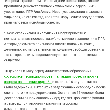
"Вопреки отраженным в Конституции положениям, власти
проявляют демонстративное неуважение к верующим", -
уверен лидер ПГР
Али Алиев
. Недопуск школьниц в школы в
хиджабах, на его взгляд, является нарушением государством
прав человека и свободы совести.
"Такие ограничения и нарушения могут привести к
нежелательным последствиям", - отмечено в заявлении в ПГР.
Авторы документа призывают власти положить конец
деятельности, направленной на удушение свободы совести, а
также прекратить создание искусственного напряжения в
обществе.
10 декабря в Баку перед министерством образования
состоялась несанкционированная акция протеста против
запрета на ношение хиджаба
в школах. 16 ее участников
были задержаны. Пятерых из задержанных освободили после
сделанного им предупреждения. Остальные 11 человек были
доставлены в Наримановский суд, где четырех оштрафовали,
а семерых приговорили к различным срокам
административного ареста.