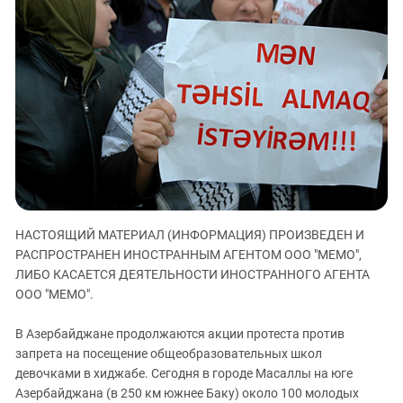
ЗАСТАВЛЯЕТ
Дагестан
КАВКАЗ ЗА ПАЛЕСТИНУ
Ингушетия
ИНАКОМЫСЛИЕ В ЧЕЧНЕ
Кабардино-Балкария
ПРЕСЛЕДОВАНИЕ АКТИВИСТОВ
МОБИЛИЗАЦИЯ И ПРОТЕСТЫ
Калмыкия
Карачаево-Черкесия
Краснодарский край
Нагорный Карабах
Российская Федерация
НАСТОЯЩИЙ МАТЕРИАЛ (ИНФОРМАЦИЯ) ПРОИЗВЕДЕН И
Ростовская область
РАСПРОСТРАНЕН ИНОСТРАННЫМ АГЕНТОМ ООО "МЕМО",
Северная Осетия - Алания
ЛИБО КАСАЕТСЯ ДЕЯТЕЛЬНОСТИ ИНОСТРАННОГО АГЕНТА
СКФО
ООО "МЕМО".
Ставропольский край
В Азербайджане продолжаются акции протеста против
Чечня
запрета на посещение общеобразовательных школ
девочками в хиджабе. Сегодня в городе Масаллы на юге
Южная Осетия
Азербайджана (в 250 км южнее Баку) около 100 молодых