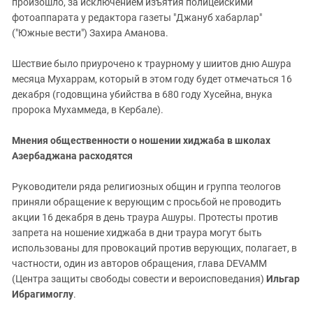
произошло, за исключением изъятия полицейскими
фотоаппарата у редактора газеты "Джануб хабарлар"
("Южные вести") Захира Аманова.
Шествие было приурочено к траурному у шиитов дню Ашура
месяца Мухаррам, который в этом году будет отмечаться 16
декабря (годовщина убийства в 680 году Хусейна, внука
пророка Мухаммеда, в Кербале).
Мнения общественности о ношении хиджаба в школах
Азербаджана расходятся
Руководители ряда религиозных общин и группа теологов
приняли обращение к верующим с просьбой не проводить
акции 16 декабря в день траура Ашуры. Протесты против
запрета на ношение хиджаба в дни траура могут быть
использованы для провокаций против верующих, полагает, в
частности, один из авторов обращения, глава DEVAMM
(Центра защиты свободы совести и вероисповедания)
Ильгар
Ибрагимоглу
.