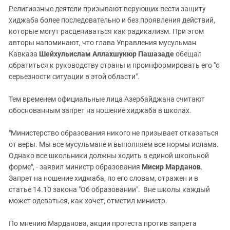
Религиозные деятели призывают верующих вести защиту
хиджаба более последовательно и без проявления действий,
которые могут расцениваться как радикализм. При этом
авторы напоминают, что глава Управления мусульман
Кавказа
Шейхульислам Аллахшукюр Пашазаде
обещал
обратиться к руководству страны и проинформировать его "о
серьезности ситуации в этой области".
Тем временем официальные лица Азербайджана считают
обоснованным запрет на ношение хиджаба в школах.
"Министерство образования никого не призывает отказаться
от веры. Мы все мусульмане и выполняем все нормы ислама.
Однако все школьники должны ходить в единой школьной
форме", - заявил министр образования
Мисир Марданов
.
Запрет на ношение хиджаба, по его словам, отражен и в
статье 14.10 закона "Об образовании". Вне школы каждый
может одеваться, как хочет, отметил министр.
По мнению Марданова, акции протеста против запрета