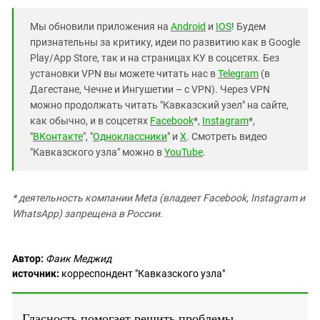
Мы обновили приложения на
Android
и
IOS
! Будем
признательны за критику, идеи по развитию как в Google
Play/App Store, так и на страницах КУ в соцсетях. Без
установки VPN вы можете читать нас в
Telegram
(в
Дагестане, Чечне и Ингушетии – с VPN). Через VPN
можно продолжать читать "Кавказский узел" на сайте,
как обычно, и в соцсетях
Facebook
*,
Instagram
*,
"
ВКонтакте
", "
Одноклассники
" и
X
. Смотреть видео
"Кавказского узла" можно в
YouTube
.
* деятельность компании Meta (владеет Facebook, Instagram и
WhatsApp) запрещена в России.
Автор:
Фаик Меджид
источник:
корреспондент "Кавказского узла"
Гласность помогает решить проблемы