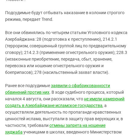
Южный Кавказ
ЮФО
Подсудимые будут отбывать наказание в колонии строгого
режима, передает Trend.
Все они обвинялись по четырем статьям Уголовного кодекса
Азербайджана: 28 (подготовка к преступлению), 214.2.1
(терроризм, совершенный группой лиц по предварительному
сговору); 214.2.3 (применение огнестрельного оружия); 228.3
(незаконные приобретение, передача, сбыт, хранение,
перевозка или ношение огнестрельного оружия и
боеприпасов); 278 (насильственный захват власти).
Ранее все подсудимые
заявили о сфабрикованности
обвинений против них
. В ходе судебного процесса, который
начался 4 августа, они рассказали, что
не имели намерений
создать в Азербайджане исламское государства
, а
осуществляли деятельность по пропаганде нравственных
ценностей ислама, выступали в защиту прав верующих и, в
частности, требовали
отмены запрета на ношение
хиджаба
ученицами в школах, введенного Министерством