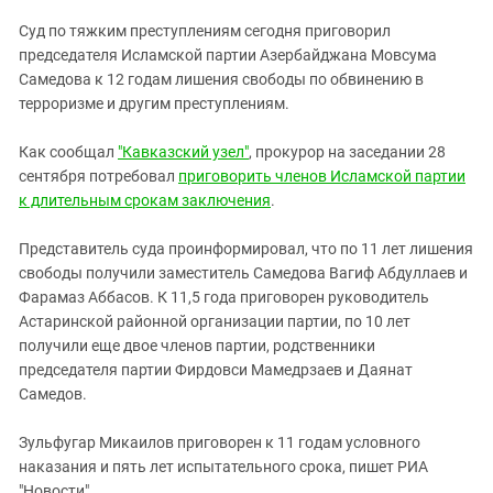
ЗАСТАВЛЯЕТ
Дагестан
Суд по тяжким преступлениям сегодня приговорил
КАВКАЗ ЗА ПАЛЕСТИНУ
Ингушетия
председателя Исламской партии Азербайджана Мовсума
ИНАКОМЫСЛИЕ В ЧЕЧНЕ
Самедова к 12 годам лишения свободы по обвинению в
Кабардино-Балкария
ПРЕСЛЕДОВАНИЕ АКТИВИСТОВ
терроризме и другим преступлениям.
МОБИЛИЗАЦИЯ И ПРОТЕСТЫ
Калмыкия
Как сообщал
"Кавказский узел"
, прокурор на заседании 28
Карачаево-Черкесия
сентября потребовал
приговорить членов Исламской партии
Краснодарский край
к длительным срокам заключения
.
Нагорный Карабах
Представитель суда проинформировал, что по 11 лет лишения
Российская Федерация
свободы получили заместитель Самедова Вагиф Абдуллаев и
Ростовская область
Фарамаз Аббасов. К 11,5 года приговорен руководитель
Астаринской районной организации партии, по 10 лет
Северная Осетия - Алания
получили еще двое членов партии, родственники
СКФО
председателя партии Фирдовси Мамедрзаев и Даянат
Самедов.
Ставропольский край
Чечня
Зульфугар Микаилов приговорен к 11 годам условного
Южная Осетия
наказания и пять лет испытательного срока, пишет РИА
"Новости".