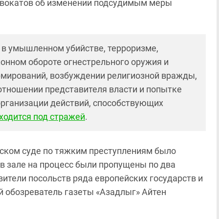
двокатов об изменении подсудимым меры
 в умышленном убийстве, терроризме,
онном обороте огнестрельного оружия и
рмирований, возбуждении религиозной вражды,
отношении представителя власти и попытке
 организации действий, способствующих
ходится под стражей
.
нском суде по тяжким преступлениям было
 в зале на процесс были пропущены по два
ители посольств ряда европейских государств и
й обозреватель газеты «Азадлыг» Айтен