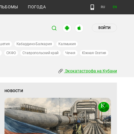
ЛЬБОМЫ
ПОГОДА
RU
EN
ВОЙТИ
шетия
Кабардино-Балкария
Калмыкия
СКФО
Ставропольский край
Чечня
Южная Осетия
Экокатастрофа на Кубани
НОВОСТИ