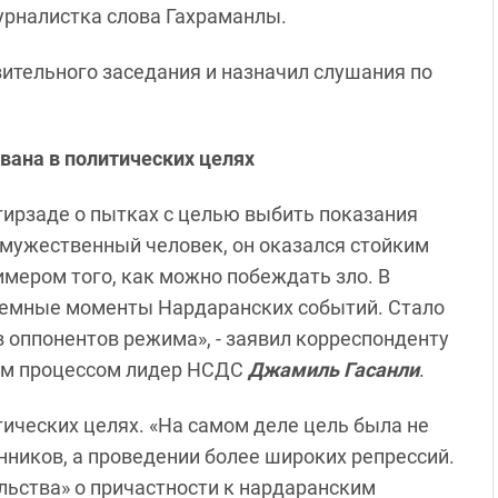
журналистка слова Гахраманлы.
ительного заседания и назначил слушания по
вана в политических целях
гирзаде о пытках с целью выбить показания
 мужественный человек, он оказался стойким
имером того, как можно побеждать зло. В
 темные моменты Нардаранских событий. Стало
в оппонентов режима», - заявил корреспонденту
ым процессом лидер НСДС
Джамиль Гасанли
.
тических целях. «На самом деле цель была не
онников, а проведении более широких репрессий.
льства» о причастности к нардаранским