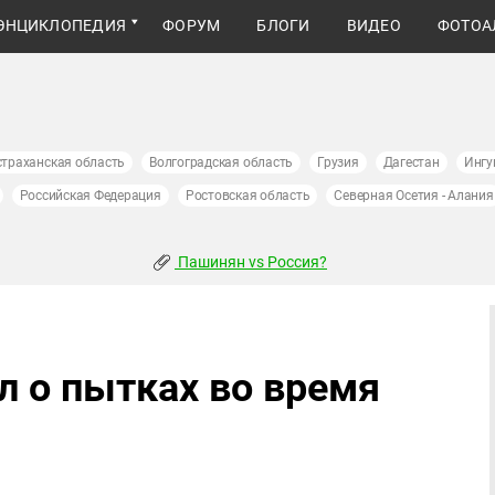
ЭНЦИКЛОПЕДИЯ
ФОРУМ
БЛОГИ
ВИДЕО
ФОТОА
страханская область
Волгоградская область
Грузия
Дагестан
Ингу
Российская Федерация
Ростовская область
Северная Осетия - Алания
Пашинян vs Россия?
л о пытках во время