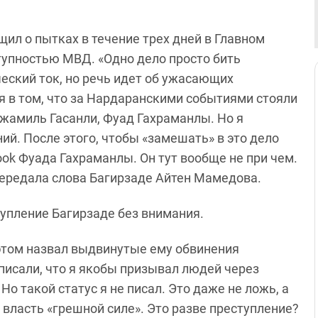
щил о пытках в течение трех дней в Главном
тупностью МВД. «Одно дело просто бить
ческий ток, но речь идет об ужасающих
ся в том, что за Нардаранскими событиями стояли
жамиль Гасанли, Фуад Гахраманлы. Но я
ий. После этого, чтобы «замешать» в это дело
ook Фуада Гахраманлы. Он тут вообще не при чем.
передала слова Багирзаде Айтен Мамедова.
тупление Багирзаде без внимания.
этом назвал выдвинутые ему обвинения
писали, что я якобы призывал людей через
Но такой статус я не писал. Это даже не ложь, а
 власть «грешной силе». Это разве преступление?