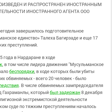
ОИЗВЕДЕН И РАСПРОСТРАНЕН ИНОСТРАННЫМ
ЯТЕЛЬНОСТИ ИНОСТРАННОГО АГЕНТА ООО
сегодня завершилось подготовительное
анское единство» Талеха Багирзаде и еще 17
ких преступлений.
15 года в Нардаране в ходе
к
, в том числе лидера движения "Мусульманское
вало
беспорядки
, в ходе которых были убиты
их обвиняемых - всего 20 человек - было
ледствия
. В числе обвиняемых зампредседателя
д Гахраманлы, который
был задержан
8 декабря
религиозной экстремистской деятельности
ском суде по тяжким преступлениям началось