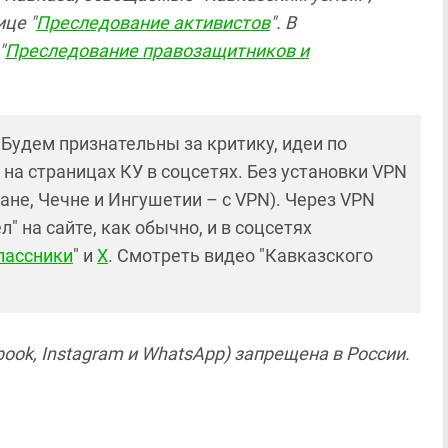
це "
Преследование активистов
". В
"
Преследование правозащитников и
! Будем признательны за критику, идеи по
и на страницах КУ в соцсетях. Без установки VPN
ане, Чечне и Ингушетии – с VPN). Через VPN
 на сайте, как обычно, и в соцсетях
лассники
" и
X
. Смотреть видео "Кавказского
ook, Instagram и WhatsApp) запрещена в России.