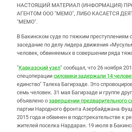
НАСТОЯЩИЙ МАТЕРИАЛ (ИНФОРМАЦИЯ) ПР
АГЕНТОМ ООО "МЕМО", ЛИБО КАСАЕТСЯ ДЕ
"МЕМО".
В Бакинском суде по тяжким преступлениям 
заседание по делу лидера движения «Мусульм
человек, обвиняемых в совершении ряда тяж
"
Кавказский узел
" сообщал, что 26 ноября 20
спецоперации
силовики задержали 14 челове
единство" Талеха Багирзаде. Это спровоциро
семь человек. 31 мая Багирзаде и группе друг
объявлено о
завершении предварительного с
партии Народного фронта Азербайджана Фуа
2015 года и обвинен в подстрекательстве к 
жителей поселка Нардаран. 19 июля в Бакин