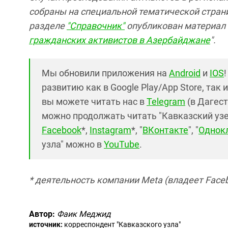
собраны на специальной тематической страни
разделе
"Справочник"
опубликован материал 
гражданских активистов в Азербайджане
".
Мы обновили приложения на
Android
и
IOS
развитию как в Google Play/App Store, так 
вы можете читать нас в
Telegram
(в Дагест
можно продолжать читать "Кавказский узел"
Facebook
*,
Instagram
*, "
ВКонтакте
", "
Однок
узла" можно в
YouTube
.
* деятельность компании Meta (владеет Faceb
Автор:
Фаик Меджид
источник:
корреспондент "Кавказского узла"