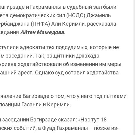
агирзаде и Гахраманлы в судебный зал были
ета демократических сил (НСДС) Джамиль
зербайджана (ПНФА) Али Керимли, рассказала
аседания
Айтен Мамедова
.
ступили адвокаты тех подсудимых, которые не
м заседании. Так, защитники Джахада
уриева ходатайствовали об изменении им меры
ашний арест. Однако суд оставил ходатайства
ление Багирзаде о том, что у него под пытками
позиции Гасанли и Керимли.
заседании Багирзаде сказал: «Нас тут 18
нских событий, а Фуад Гахраманлы – позже из-