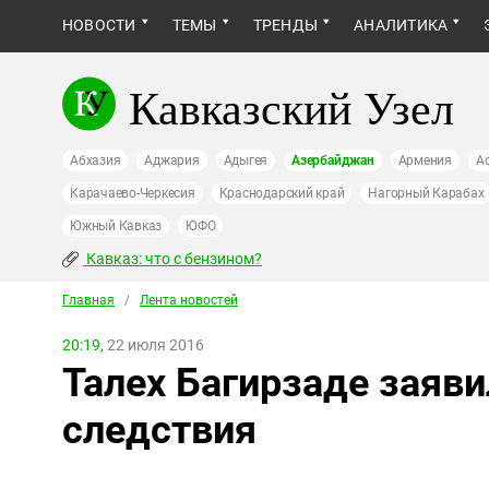
НОВОСТИ
ТЕМЫ
ТРЕНДЫ
АНАЛИТИКА
Кавказский Узел
Абхазия
Аджария
Адыгея
Азербайджан
Армения
А
Карачаево-Черкесия
Краснодарский край
Нагорный Карабах
Южный Кавказ
ЮФО
Кавказ: что с бензином?
Главная
/
Лента новостей
20:19,
22 июля 2016
Талех Багирзаде заяви
следствия