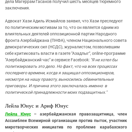
дела Магеррам Гасанов получил шесть месяцев тюремного
заключения.
Адвокат Хази Адиль Исмайлов заявил, что Хази преследуют
по политическим мотивам за то, что он является одним из
влиятельных деятелей оппозиционной партии Народного
фронта Азербайджана (ПНФА), членом Национального совета
демократических сил (НСДС), журналистом, позволившим
себе критиковать власти в газете "Азадлыг", online-программе
"Азербайджанский час" и сервисе Facebook:
"Я не хотел бы
политизировать это дело. Но факт, что на всех процессах
последнего времени, когда я защищал оппозиционеров,
несмотря на нашу правоту, выносились обвинительные
приговоры. И причина этого заключалась именно в
политической принадлежности моих подзащитных."
Лейла Юнус и Ариф Юнус
Лейла Юнус
– азербайджанская правозащитница, член
Ассамблеи Всемирной организации против пыток, участник
миротворческих инициатив по проблеме карабахского