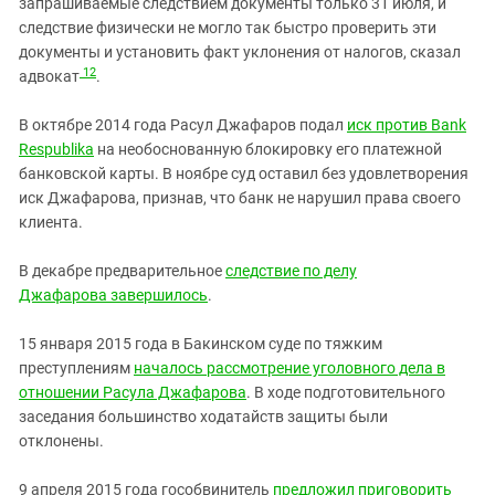
запрашиваемые следствием документы только 31 июля, и
следствие физически не могло так быстро проверить эти
документы и установить факт уклонения от налогов, сказал
12
адвокат
.
В октябре 2014 года Расул Джафаров подал
иск против Bank
Respublika
на необоснованную блокировку его платежной
банковской карты. В ноябре суд оставил без удовлетворения
иск Джафарова, признав, что банк не нарушил права своего
клиента.
В декабре предварительное
следствие по делу
Джафарова завершилось
.
15 января 2015 года в Бакинском суде по тяжким
преступлениям
началось рассмотрение уголовного дела в
отношении Расула Джафарова
. В ходе подготовительного
заседания большинство ходатайств защиты были
отклонены.
9 апреля 2015 года гособвинитель
предложил приговорить