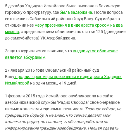
5 декабря Хадиджа Исмайлова была вызвана в Бакинскую
городскую прокуратуру, где
была задержана
. После допроса
ее отвезли в Сабаильский районный суд Баку. Суд избрал в
отношении нее
меру пресечения в виде ареста сроком на два
месяца
, с предъявлением обвинения по статье 125 (доведение
до самоубийства) УК Азербайджана.
Защита журналистки заявила, что
выдвинутое обвинение
является абсурдным
.
27 января 2015 года Сабаильский районный суд
Баку
продлил срок меры пресечения в виде ареста Хадиджи
Исмайловой
на один месяц и 19 дней.
1 февраля 2015 года Исмайлова опубликовала на сайте
азербайджанской службы "Радио Свобода" свое очередное
письмо коллегам и единомышленникам:
"
Главное сейчас, не
прекращать борьбу. Я не знаю, что сейчас делают мои
коллеги по радио, но главное, чтобы они работали на
информирование граждан Азербайджана. Нельзя сдавать