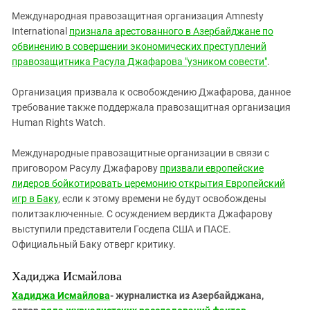
Международная правозащитная организация
Amnesty
International
признала арестованного в Азербайджане по
обвинению в совершении экономических преступлений
правозащитника Расула Джафарова "узником совести"
.
Организация призвала к освобождению Джафарова, данное
требование также поддержала правозащитная организация
Human
Rights
Watch
.
Международные правозащитные организации в связи с
приговором Расулу Джафарову
призвали европейские
лидеров бойкотировать церемонию открытия Европейский
игр в Баку
, если к этому времени не будут освобождены
политзаключенные. С осуждением вердикта Джафарову
выступили представители Госдепа США и ПАСЕ.
Официальный Баку отверг критику.
Хадиджа Исмайлова
Хадиджа Исмайлова
- журналистка из Азербайджана,