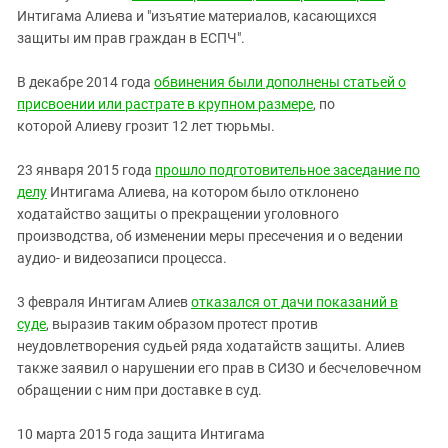
Интигама Алиева и "изъятие материалов, касающихся
защиты им прав граждан в ЕСПЧ".
В декабре 2014 года
обвинения были дополнены статьей о
присвоении или растрате в крупном размере
, по
которой Алиеву грозит 12 лет тюрьмы.
23 января 2015 года
прошло подготовительное заседание по
делу
Интигама Алиева, на котором было отклонено
ходатайство защиты о прекращении уголовного
производства, об изменении меры пресечения и о ведении
аудио- и видеозаписи процесса.
3 февраля Интигам Алиев
отказался от дачи показаний в
суде
, выразив таким образом протест против
неудовлетворения судьей ряда ходатайств защиты. Алиев
также заявил о нарушении его прав в СИЗО и бесчеловечном
обращении с ним при доставке в суд.
10 марта 2015 года защита Интигама