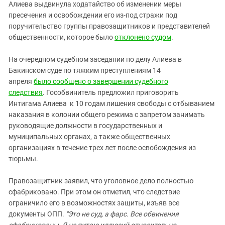
Алиева выдвинула ходатайство об изменении меры
пресечения и освобождении его из-под стражи под
поручительство группы правозащитников и представителей
общественности, которое было
отклонено судом
.
На очередном судебном заседании по делу Алиева в
Бакинском суде по тяжким преступлениям 14
апреля
было
сообщено о завершении судебного
следствия
. Гособвинитель предложил приговорить
Интигама Алиева к 10 годам лишения свободы с отбыванием
наказания в колонии общего режима с запретом занимать
руководящие должности в государственных и
муниципальных органах, а также общественных
организациях в течение трех лет после освобождения из
тюрьмы.
Правозащитник заявил, что уголовное дело полностью
сфабриковано. При этом он отметил, что следствие
ограничило его в возможностях защиты, изъяв все
документы ОПП.
"Это не суд, а фарс. Все обвинения
сфабрикованы. Я не питаю иллюзий относительно