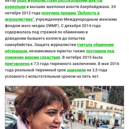
автор
ряда журналистских расследований фактов
коррупции
в высших эшелонах власти Азербайджана. 24
октября 2012 года
получила премию "Доблесть в
журналистике"
, учрежденную Международным женским
фондом масс-медиа (IWMF). С декабря 2014 года
содержалась под стражей по обвинению в
доведении бывшего коллеги до попытки
самоубийства. Защита журналистки
считала обвинение
абсурдным
, независимые юристы также
поставили под
сомнение версию следствия
. В октябре 2015 была
приговорена
к 7,5 года тюремного заключения. В мае 2016
года реальный тюремный срок
заменили
на 3,5 года
условного с испытательным сроком на пять лет.