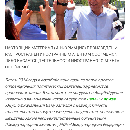
ЗАСТАВЛЯЕТ
Дагестан
КАВКАЗ ЗА ПАЛЕСТИНУ
Ингушетия
ИНАКОМЫСЛИЕ В ЧЕЧНЕ
Кабардино-Балкария
ПРЕСЛЕДОВАНИЕ АКТИВИСТОВ
МОБИЛИЗАЦИЯ И ПРОТЕСТЫ
Калмыкия
Карачаево-Черкесия
НАСТОЯЩИЙ МАТЕРИАЛ (ИНФОРМАЦИЯ) ПРОИЗВЕДЕН И
Краснодарский край
РАСПРОСТРАНЕН ИНОСТРАННЫМ АГЕНТОМ ООО "МЕМО",
Нагорный Карабах
ЛИБО КАСАЕТСЯ ДЕЯТЕЛЬНОСТИ ИНОСТРАННОГО АГЕНТА
ООО "МЕМО".
Российская Федерация
Ростовская область
Летом 2014 года в Азербайджане прошла волна арестов
Северная Осетия - Алания
оппозиционных политических деятелей, журналистов,
правозащитников. В частности, за пределами Азербайджана
СКФО
известно о нашумевшей истории супругов
Лейлы
и
Арифа
Ставропольский край
Юнус. Официальный Баку заявлял о недопустимости
вмешательства во внутренние дела государства, оппозиция и
Чечня
международные неправительственные организации
Южная Осетия
(Международная амнистия,
FIDH -Международная федерация