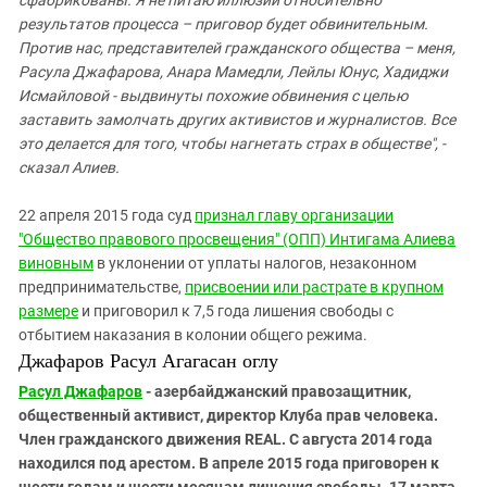
результатов процесса – приговор будет обвинительным.
Против нас, представителей гражданского общества – меня,
Расула Джафарова, Анара Мамедли, Лейлы Юнус, Хадиджи
Исмайловой - выдвинуты похожие обвинения с целью
заставить замолчать других активистов и журналистов. Все
это делается для того, чтобы нагнетать страх в обществе", -
сказал Алиев.
22 апреля 2015 года суд
признал главу организации
"Общество правового просвещения" (ОПП) Интигама Алиева
виновным
в уклонении от уплаты налогов, незаконном
предпринимательстве,
присвоении или растрате в крупном
размере
и приговорил к 7,5 года лишения свободы с
отбытием наказания в колонии общего режима.
Джафаров Расул Агагасан оглу
Расул Джафаров
- азербайджанский правозащитник,
общественный активист, директор Клуба прав человека.
Член гражданского движения REAL.
С августа 2014 года
находился под арестом. В апреле 2015 года приговорен к
шести годам и шести месяцам лишения свободы.
17 марта