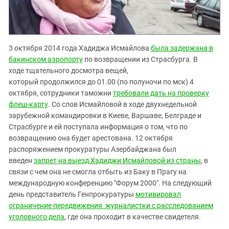
3 октября 2014 года Хадиджа Исмайлова
была задержана в
бакинском аэропорту
по возвращении из Страсбурга. В
ходе тщательного досмотра вещей,
который продолжился до 01.00 (по полуночи по мск) 4
октября, сотрудники таможни
требовали дать на проверку
флеш-карту
. Со слов Исмайловой в ходе двухнедельной
зарубежной командировки в Киеве, Варшаве, Белграде и
Страсбурге и ей поступала информация о том, что по
возвращению она будет арестована.
12 октября
распоряжением
прокуратуры Азербайджана был
введен
запрет на выезд
Хадиджи Исмайловой
из страны
, в
связи с чем она не смогла отбыть из Баку в Прагу на
международную конференцию "Форум 2000". На следующий
день представитель Генпрокуратуры
мотивировал
ограничение передвижения журналистки с расследованием
уголовного дела
, где она проходит в качестве свидетеля.