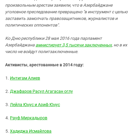
произвольным арестам заявили, что в Азербайджане
уголовное преследование превращено "в инструмент с целью
заставить замолчать правозащитников, журналистов и
политических оппонентов".
Ко Дню республики 28 мая 2016 года парламент
Азербайджана
амнистирует 3,5 тысячи заключенных
, но в их
число не войдут политзаключенные.
Активисты, арестованные в 2014 году:
Интигам Алиев
Джафаров Расул Агагасан оглу
Лейла Юнус
и
Ариф Юнус
Рауф Миркадыров
Хадиджа Исмайлова