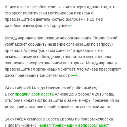
Алиев отверг все обвинения и заявил через адвокатов, что
его арест политически мотивирован и связан с
правозащитной деятельностью, жалобами в ЕСПЧ и
5
разоблачением фактов коррупции
.
Международная правозащитная организация ("Кавказский
узел" может сообщить название организации по запросу)
признала Алиева "узником совести" и призвала к его
немедленному освобождению, говорится в специальном
заявлении, распространённом во вторник. Международная
правозащитная организация считает, что Алиева преследуют
6
7
из-за правозащитной деятельности
.
24 октября 2014 года Насиминский районный суд
Баку
продлил срок ареста
Алиева до 8 февраля 2015 года,
отклонив ходатайство защиты о замене меры пресечения на
домашний арест или освобождение под денежный залог.
24 октября комиссар Совета Европы по правам человека
Нилс Муйжниекс
назвал "тревожащим вопросом" арест