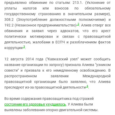
предъявлено обвинение по статьям: 213.1. (Уклонение от
уплаты налогов или взносов по обязательному
государственному страхованию в значительном размере),
308.2 (Злоупотребление должностными полномочиями) и
2
192.2 (Незаконное предпринимательство)
. Алиев отверг все
обвинения и заявил через адвокатов, что его арест
политически мотивирован и связан с правозащитной
деятельностью, жалобами в ЕСПЧ и разоблачением фактов
3
коррупции
.
12 августа 2014 года ("Кавказский узел" может сообщить
название организации по запросу) признала Алиева "узником
совести" и призвала к его немедленному освобождению. В
распространенном заявлении Международной
правозащитной организации было заявлено, что Алиева
4
преследуют из-за правозащитной деятельности
.
Во время содержания правозащитника под стражей
состояние его здоровья ухудшилось
. У Алиева были
выявлены заболевания опорно-двигательной системы.