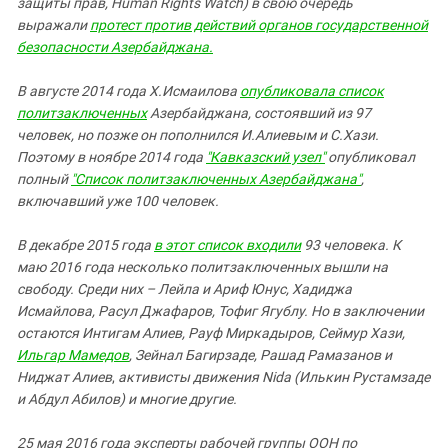
защиты прав
,
Human
Rights
Watch
) в свою очередь
Южный Кавказ
выражали
протест против действий органов государственной
ЮФО
безопасности Азербайджана.
В августе 2014 года Х.Исмаилова
опубликовала список
политзаключенных
Азербайджана, состоявший из 97
человек, но позже он пополнился И.Алиевым и С.Хази.
Поэтому в ноябре 2014 года
"Кавказский узел"
опубликовал
полный
"Список политзаключенных Азербайджана"
,
включавший уже 100 человек.
В декабре 2015 года
в этот список входили
93 человека.
К
маю 2016 года несколько политзаключенных вышли на
свободу. Среди них – Лейла и Ариф Юнус, Хадиджа
Исмайлова, Расул Джафаров, Тофиг Ягублу. Но в заключении
остаются Интигам Алиев, Рауф Миркадыров, Сеймур Хази,
Ильгар Мамедов
,
Зейнал Багирзаде, Рашад Рамазанов и
Ниджат Алиев
,
активисты
движения Nida (Илькин Рустамзаде
и Абдул Абилов)
и многие другие.
25 мая 2016 года э
ксперты рабочей группы ООН по