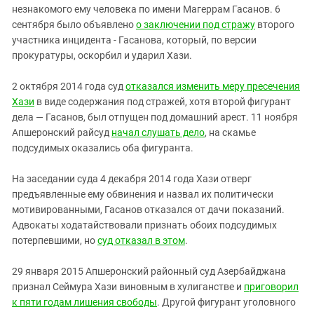
незнакомого ему человека по имени Магеррам Гасанов. 6
сентября было объявлено
о заключении под стражу
второго
участника инцидента - Гасанова, который, по версии
прокуратуры, оскорбил и ударил Хази.
2 октября 2014 года суд
отказался изменить меру пресечения
Хази
в виде содержания под стражей, хотя второй фигурант
дела — Гасанов, был отпущен под домашний арест. 11 ноября
Апшеронский райсуд
начал слушать дело
, на скамье
подсудимых оказались оба фигуранта.
На заседании суда 4 декабря 2014 года Хази отверг
предъявленные ему обвинения и назвал их политически
мотивированными, Гасанов отказался от дачи показаний.
Адвокаты ходатайствовали признать обоих подсудимых
потерпевшими, но
суд отказал в этом
.
29 января 2015 Апшеронский районный суд Азербайджана
признал Сеймура Хази виновным в хулиганстве и
приговорил
к пяти годам лишения свободы
. Другой фигурант уголовного