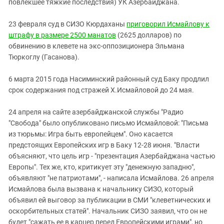
повлекшее тяжкие последствия) УК Азербайджана.
23 февраля суд в СИЗО Кюрдаханы
приговорил Исмайлову к
штрафу в размере 2500 манатов
(2625 долларов) по
обвинению в клевете на экс-оппозиционера Эльмана
Тюркоглу (Гасанова).
6 марта 2015 года Насиминский районный суд Баку продлил
срок содержания под стражей Х.Исмайловой до 24 мая.
24 апреля на сайте азербайджанской службы "Радио
"Свобода" было опубликовано письмо Исмайловой: "Письма
из тюрьмы: Игра быть европейцем". Оно касается
предстоящих Европейских игр в Баку 12-28 июня. "Власти
объясняют, что цель игр - "презентация Азербайджана частью
Европы". Тех же, кто, критикует эту "денежную западню",
объявляют "не патриотами", - написала Исмайлова. 26 апреля
Исмайлова была вызвана к начальнику СИЗО, который
объявил ей выговор за публикации в СМИ "клеветнических и
оскорбительных статей". Начальник СИЗО заявил, что он не
будет "сажать ее в карцер перед Европейскими играми", но