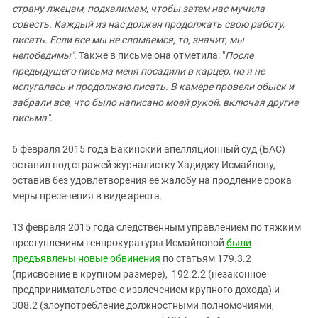
страну лжецам, подхалимам, чтобы затем нас мучила
совесть.
Каждый из нас должен продолжать свою работу,
писать. Если все мы не сломаемся, то, значит, мы
непобедимы".
Также в письме она отметила: "
После
предыдущего письма меня посадили в карцер, но я не
испугалась и продолжаю писать. В камере провели обыск и
забрали все, что было написано моей рукой, включая другие
письма".
6 февраля 2015 года Бакинский апелляционный суд (БАС)
оставил под стражей журналистку Хадиджу Исмайлову,
оставив без удовлетворения ее жалобу на продление срока
меры пресечения в виде ареста.
13 февраля 2015 года следственным управлением по тяжким
преступлениям генпрокуратуры Исмайловой
были
предъявлены новые обвинения
по статьям 179.3.2
(присвоение в крупном размере), 192.2.2 (незаконное
предпринимательство с извлечением крупного дохода) и
308.2 (злоупотребление должностными полномочиями,