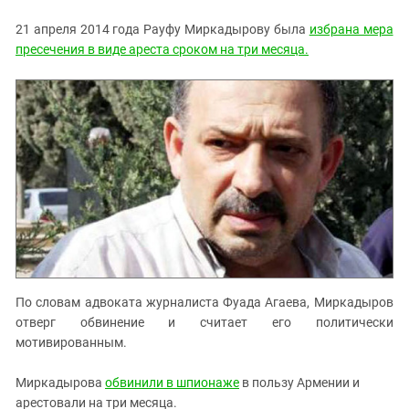
21 апреля 2014 года Рауфу Миркадырову была
избрана мера
пресечения в виде ареста сроком на три месяца.
По словам адвоката журналиста Фуада Агаева, Миркадыров
отверг обвинение и считает его политически
мотивированным.
Миркадырова
обвинили в шпионаже
в пользу Армении и
арестовали на три месяца.