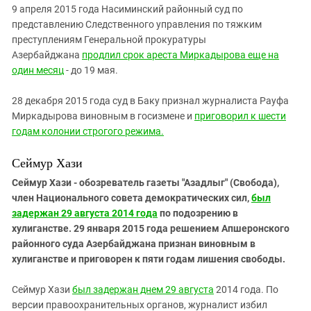
9 апреля 2015 года Насиминский районный суд по
представлению Следственного управления по тяжким
преступлениям Генеральной прокуратуры
Азербайджана
продлил срок ареста Миркадырова еще на
один месяц
- до 19 мая.
28 декабря 2015 года суд в Баку признал журналиста Рауфа
Миркадырова виновным в госизмене и
приговорил к шести
годам колонии строгого режима.
Сеймур Хази
Сеймур Хази -
обозреватель газеты "Азадлыг" (Свобода),
член Национального совета демократических сил,
был
задержан 29 августа
2
014 года
по подозрению в
хулиганстве.
29 января 2015 года решением
Апшеронского
районного суда Азербайджана признан виновным в
хулиганстве и приговорен к пяти годам лишения свободы.
Сеймур Хази
был задержан днем 29 августа
2014 года. По
версии правоохранительных органов, журналист избил