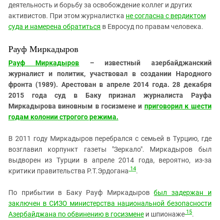
деятельность и борьбу за освобождение коллег и других
активистов. При этом журналистка
не согласна с вердиктом
суда и намерена обратиться
в Евросуд по правам человека.
Рауф Миркадыров
Рауф Миркадыров
– известный азербайджанский
журналист и политик, участвовал в создании Народного
фронта (1989). Арестован в апреле 2014 года. 28 декабря
2015 года суд в Баку признал журналиста Рауфа
Миркадырова виновным в госизмене и
приговорил к шести
годам колонии строгого режима.
В 2011 году Миркадыров перебрался с семьей в Турцию, где
возглавил корпункт газеты "Зеркало". Миркадыров был
выдворен из Турции в апреле 2014 года, вероятно, из-за
14
критики правительства Р.Т.Эрдогана
.
По прибытии в Баку Рауф Миркадыров
был задержан и
заключен в СИЗО министерства национальной безопасности
15
Азербайджана по обвинению в госизмене
и шпионаже
.