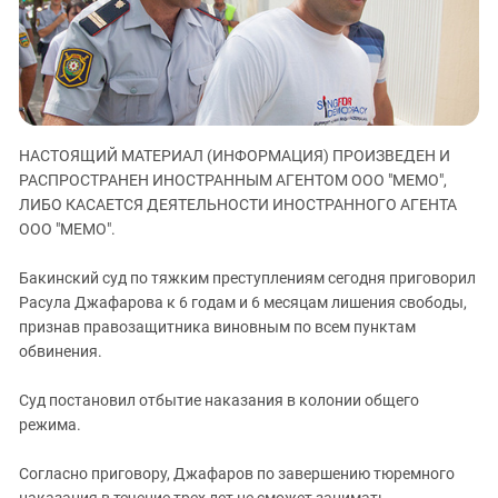
ЗАСТАВЛЯЕТ
Дагестан
КАВКАЗ ЗА ПАЛЕСТИНУ
Ингушетия
ИНАКОМЫСЛИЕ В ЧЕЧНЕ
Кабардино-Балкария
ПРЕСЛЕДОВАНИЕ АКТИВИСТОВ
МОБИЛИЗАЦИЯ И ПРОТЕСТЫ
Калмыкия
НАСТОЯЩИЙ МАТЕРИАЛ (ИНФОРМАЦИЯ) ПРОИЗВЕДЕН И
Карачаево-Черкесия
РАСПРОСТРАНЕН ИНОСТРАННЫМ АГЕНТОМ ООО "МЕМО",
Краснодарский край
ЛИБО КАСАЕТСЯ ДЕЯТЕЛЬНОСТИ ИНОСТРАННОГО АГЕНТА
Нагорный Карабах
ООО "МЕМО".
Российская Федерация
Бакинский суд по тяжким преступлениям сегодня приговорил
Ростовская область
Расула Джафарова к 6 годам и 6 месяцам лишения свободы,
признав правозащитника виновным по всем пунктам
Северная Осетия - Алания
обвинения.
СКФО
Ставропольский край
Суд постановил отбытие наказания в колонии общего
режима.
Чечня
Южная Осетия
Согласно приговору, Джафаров по завершению тюремного