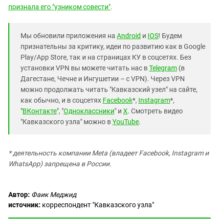
признала его "узником совести"
.
Мы обновили приложения на
Android
и
IOS
! Будем
признательны за критику, идеи по развитию как в Google
Play/App Store, так и на страницах КУ в соцсетях. Без
установки VPN вы можете читать нас в
Telegram
(в
Дагестане, Чечне и Ингушетии – с VPN). Через VPN
можно продолжать читать "Кавказский узел" на сайте,
как обычно, и в соцсетях
Facebook
*,
Instagram
*,
"
ВКонтакте
", "
Одноклассники
" и
X
. Смотреть видео
"Кавказского узла" можно в
YouTube
.
* деятельность компании Meta (владеет Facebook, Instagram и
WhatsApp) запрещена в России.
Автор:
Фаик Меджид
источник:
корреспондент "Кавказского узла"