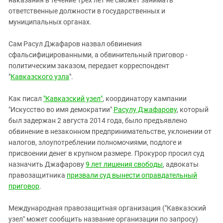
наказания в течение трех лет не сможет занимать
Южный Кавказ
ответственные должности в государственных и
ЮФО
муниципальных органах.
Сам Расул Джафаров назвал обвинения
сфальсифицированными, а обвинительный приговор -
политическим заказом, передает корреспондент
"
Кавказского узла
".
Как писал
"Кавказский узел"
, координатору кампании
"Искусство во имя демократии"
Расулу Джафарову
, который
был задержан 2 августа 2014 года, было предъявлено
обвинение в незаконном предпринимательстве, уклонении от
налогов, злоупотреблении полномочиями, подлоге и
присвоении денег в крупном размере. Прокурор просил суд
назначить Джафарову
9 лет лишения свободы
, адвокаты
правозащитника
призвали суд вынести оправдательный
приговор
.
Международная правозащитная организация ("Кавказский
узел" может сообщить название организации по запросу)