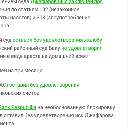
шением суда
Джафаров
был заключен под
ения по статьям 192 (незаконное
аты налогов) и 308 (злоупотребление
ана.
й суд
оставил без удовлетворения жалобу
инский районный суд Баку
не удовлетворил
я в виде ареста на домашний арест.
ен на три месяца.
БАС)
оставил без удовлетворения
ковских счетов.
Bank Respublika
на
необоснованную блокировку
уд оставил без удовлетворения иск Джафарова,
иента.