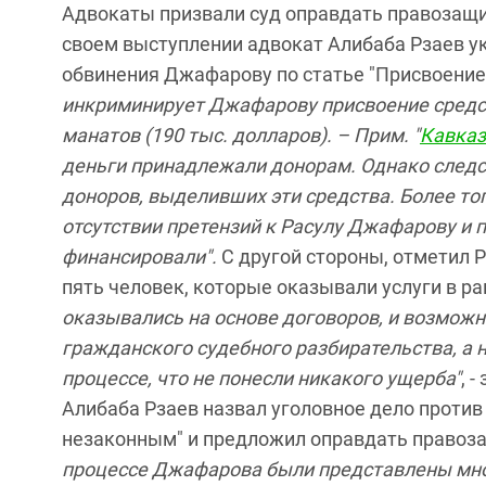
Адвокаты призвали суд оправдать правозащит
своем выступлении адвокат Алибаба Рзаев у
обвинения Джафарову по статье "Присвоение 
инкриминирует Джафарову присвоение средств
манатов (190 тыс. долларов). – Прим. "
Кавказ
деньги принадлежали донорам. Однако следс
доноров, выделивших эти средства. Более то
отсутствии претензий к Расулу Джафарову и 
финансировали".
С другой стороны, отметил 
пять человек, которые оказывали услуги в р
оказывались на основе договоров, и возмож
гражданского судебного разбирательства, а н
процессе, что не понесли никакого ущерба"
, 
Алибаба Рзаев назвал уголовное дело проти
незаконным" и предложил оправдать правоза
процессе Джафарова были представлены мно