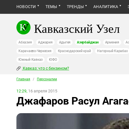
НОВОСТИ
ТЕМЫ
ТРЕНДЫ
АНАЛИТИКА
Кавказский Узел
Абхазия
Аджария
Адыгея
Азербайджан
Армения
А
Карачаево-Черкесия
Краснодарский край
Нагорный Карабах
Южный Кавказ
ЮФО
Кавказ: что с бензином?
Главная
/
Персоналии
12:29,
16 апреля 2015
Джафаров Расул Агага