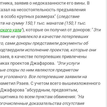
ника, заявив о недоказанности его вины. В
казал на несостоятельность предъявления
в особо крупных размерах" (
следствие
 на сумму 150,1 тыс. манатов (150,1 тыс.
ского узла
"
), которые он получил от доноров: "
Эти
твие не привлекло в качестве потерпевших
го, сами доноры представили документы об
подтвердили исполнение проектов, которые они
Рзаев, в качестве потерпевших привлечены
амках проектов Джафарова.
"Эти услуги
ные споры по ним являются предметом
е уголовного. Все потерпевшие заявили на
- заметил Рзаев. С учетом всего вышеизложенного
в Джафарова "абсурдным, предвзятым,
щитника по всем пунктам обвинения:
"На
гочисленные доказательства отсутствия