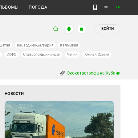
ЛЬБОМЫ
ПОГОДА
RU
EN
ВОЙТИ
шетия
Кабардино-Балкария
Калмыкия
СКФО
Ставропольский край
Чечня
Южная Осетия
Экокатастрофа на Кубани
НОВОСТИ