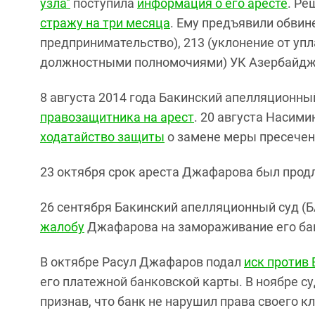
узла"
поступила
информация о его аресте
. Ре
стражу на три месяца
. Ему предъявили обвин
предпринимательство), 213 (уклонение от упл
должностными полномочиями) УК Азербайдж
8 августа 2014 года Бакинский апелляционны
правозащитника на арест
. 20 августа Насим
ходатайство защиты
о замене меры пресечени
23 октября срок ареста Джафарова был продл
26 сентября Бакинский апелляционный суд (
жалобу
Джафарова на замораживание его бан
В октябре
Расул Джафаров
подал
иск против 
его платежной банковской карты. В ноябре с
признав, что банк
не нарушил права своего кл