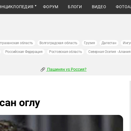
ЭНЦИКЛОПЕДИЯ
ФОРУМ
БЛОГИ
ВИДЕО
ФОТОА
страханская область
Волгоградская область
Грузия
Дагестан
Ингу
Российская Федерация
Ростовская область
Северная Осетия - Алания
Пашинян vs Россия?
сан оглу