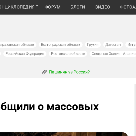
ЭНЦИКЛОПЕДИЯ
ФОРУМ
БЛОГИ
ВИДЕО
ФОТОА
страханская область
Волгоградская область
Грузия
Дагестан
Ингу
Российская Федерация
Ростовская область
Северная Осетия - Алания
Пашинян vs Россия?
общили о массовых