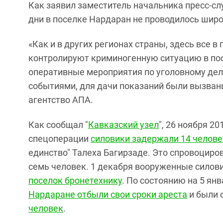
Как заявил заместитель начальника пресс-сл
дни в поселке Нардаран не проводилось ши
«Как и в других регионах страны, здесь все 
контролируют криминогенную ситуацию в пос
оперативные мероприятия по уголовному дел
событиями, для дачи показаний были вызваны
агентство АПА.
Как сообщал "
Кавказский узел
", 26 ноября 2
спецоперации
силовики задержали 14 челове
единство" Талеха Багирзаде. Это спровоциро
семь человек. 1 декабря вооруженные силови
поселок бронетехнику
. По состоянию на 5 янв
Нардаране отбыли свои сроки ареста
и были 
человек
.