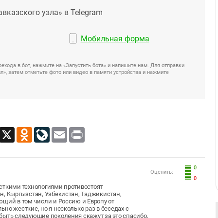
авказского узла» в Telegram
Мобильная форма
ехода в бот, нажмите на «Запустить бота» и напишите нам. Для отправки
», затем отметьте фото или видео в памяти устройства и нажмите
App
Viber
X
Odnoklassniki
LiveJournal
Email
Print
0
Оценить:
0
есткими технологиями противостоят
н, Кыргызстан, Узбекистан, Таджикистан,
ющий в том числи и Россию и Европу от
но жесткие, но я несколько раз в беседах с
быть следующие поколения скажут за это спасибо,