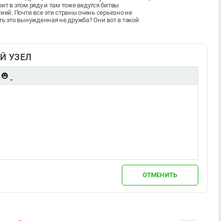
оит в этом ряду и там тоже ведутся битвы
й. Почти все эти страны очень серьезно не
ть это вынужденная не дружба? Они вот в такой
Й УЗЕЛ
ОТМЕНИТЬ