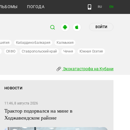
ЛЬБОМЫ
ПОГОДА
RU
EN
ВОЙТИ
шетия
Кабардино-Балкария
Калмыкия
СКФО
Ставропольский край
Чечня
Южная Осетия
Экокатастрофа на Кубани
НОВОСТИ
11:46, 8 августа 2026
Трактор подорвался на мине в
Ходжавендском районе