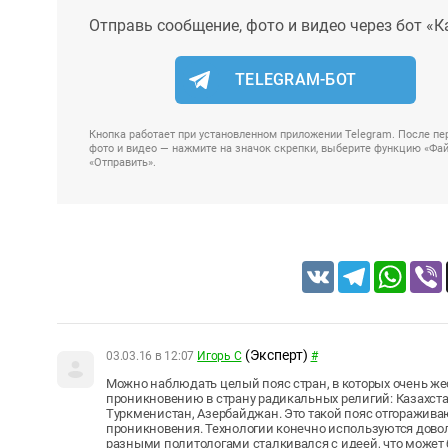
Отправь сообщение, фото и видео через бот «К
TELEGRAM-БОТ
Кнопка работает при установленном приложении Telegram. После пер
фото и видео — нажмите на значок скрепки, выберите функцию «Файл
«Отправить».
VK
Telegram
Whats
(Эксперт)
03.03.16 в 12:07
Игорь С
#
Можно наблюдать целый пояс стран, в которых очень ж
проникновению в страну радикальных религий: Казахста
Туркменистан, Азербайджан. Это такой пояс отгоражива
проникновения. Технологии конечно используются доволь
разными политологами сталкивался с идеей, что может 