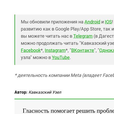
Мы обновили приложения на
Android
и
IOS
развитию как в Google Play/App Store, так 
вы можете читать нас в
Telegram
(в Дагест
можно продолжать читать "Кавказский узел"
Facebook
*,
Instagram
*, "
ВКонтакте
", "
Однок
узла" можно в
YouTube
.
* деятельность компании Meta (владеет Faceb
Автор:
Кавказский Узел
Гласность помогает решить пробл