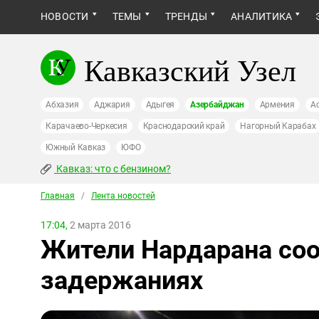
НОВОСТИ
ТЕМЫ
ТРЕНДЫ
АНАЛИТИКА
Кавказский Узел
Абхазия
Аджария
Адыгея
Азербайджан
Армения
А
Карачаево-Черкесия
Краснодарский край
Нагорный Карабах
Южный Кавказ
ЮФО
Кавказ: что с бензином?
Главная
/
Лента новостей
17:04,
2 марта 2016
Жители Нардарана со
задержаниях