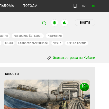
ЛЬБОМЫ
ПОГОДА
RU
EN
ВОЙТИ
шетия
Кабардино-Балкария
Калмыкия
СКФО
Ставропольский край
Чечня
Южная Осетия
Экокатастрофа на Кубани
НОВОСТИ