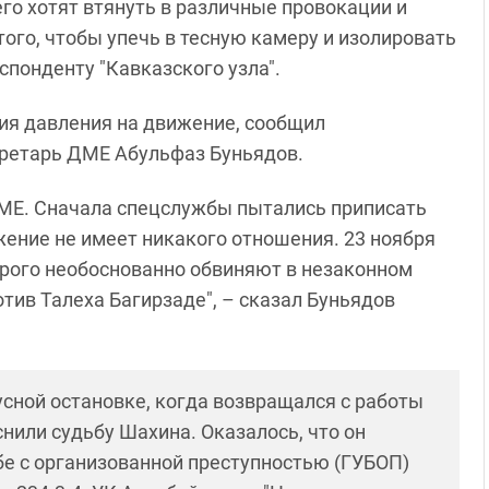
его хотят втянуть в различные провокации и
ого, чтобы упечь в тесную камеру и изолировать
спонденту "Кавказского узла".
ия давления на движение, сообщил
кретарь ДМЕ Абульфаз Буньядов.
ДМЕ. Сначала спецслужбы пытались приписать
ение не имеет никакого отношения. 23 ноября
рого необоснованно обвиняют в незаконном
тив Талеха Багирзаде", – сказал Буньядов
усной остановке, когда возвращался с работы
снили судьбу Шахина. Оказалось, что он
бе с организованной преступностью (ГУБОП)