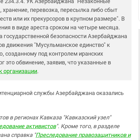
ье 234.3.4. УК Азербайджана "Незаконные
, хранение, перевозка, пересылка либо сбыт
ств или их прекурсоров в крупном размере". В
ния в виде ареста сроком на четыре месяца.
ба государственной безопасности Азербайджана
тов движения "Мусульманское единство" к
, созданному под контролем иранских
 это обвинение, заявив, что указанные в
к организации
.
нитенциарной службы Азербайджана оказались
ов в регионах Кавказа "Кавказский узел"
едование активистов
". Кроме того, в разделе
ана справка "
Преследование правозащитников и