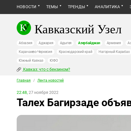
НОВОСТИ
ТЕМЫ
ТРЕНДЫ
АНАЛИТИКА
Кавказский Узел
Абхазия
Аджария
Адыгея
Азербайджан
Армения
А
Карачаево-Черкесия
Краснодарский край
Нагорный Карабах
Южный Кавказ
ЮФО
Кавказ: что с бензином?
Главная
/
Лента новостей
22:48,
27 ноября 2022
Талех Багирзаде объяв