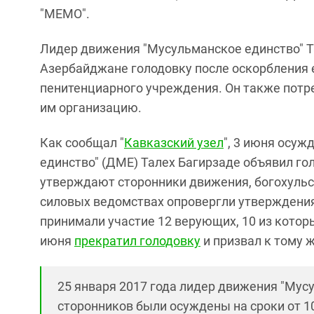
"МЕМО".
Лидер движения "Мусульманское единство" Т
Азербайджане голодовку после оскорбления е
пенитенциарного учреждения. Он также потр
им организацию.
Как сообщал "
Кавказский узел
", 3 июня осу
единство" (ДМЕ) Талех Багирзаде объявил гол
утверждают сторонники движения, богохульс
силовых ведомствах опровергли утверждения 
принимали участие 12 верующих, 10 из котор
июня
прекратил голодовку
и призвал к тому 
25 января 2017 года лидер движения "Мусу
сторонников были осуждены на сроки от 10