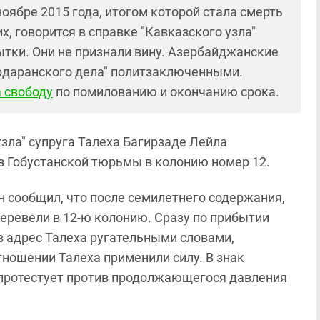
оябре 2015 года, итогом которой стала смерть
х, говорится в справке "Кавказского узла"
тки. Они не признали вину. Азербайджанские
рдаранского дела" политзаключенными.
 свободу
по помилованию и окончанию срока.
зла" супруга Талеха Багирзаде Лейла
из Гобустанской тюрьмы в колонию номер 12.
Он сообщил, что после семилетнего содержания,
перевели в 12-ю колонию. Сразу по прибытии
в адрес Талеха ругательными словами,
тношении Талеха применили силу. В знак
е протестует против продолжающегося давления