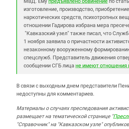
МВД. Ему
предъявлено обвинение
по стат
изготовление, производство, приобретение
наркотических средств, психотропных веще
отношении Гадирова избрана мера пресече
"Кавказский узел" также писал, что Служ
1 ноября заявила о причастности активис
незаконному вооруженному формированию
спецслужб. Представитель движения отверг
сообщении СГБ лица
не имеют отношения 
В связи с выходным днем представители Пе
недоступны для комментариев.
Материалы о случаях преследования активист
размещает на тематической странице "
Пресл
"Справочник" на "Кавказском узле" опубликов