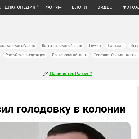
ЭНЦИКЛОПЕДИЯ
ФОРУМ
БЛОГИ
ВИДЕО
ФОТОА
страханская область
Волгоградская область
Грузия
Дагестан
Ингу
Российская Федерация
Ростовская область
Северная Осетия - Алания
Пашинян vs Россия?
ил голодовку в колонии