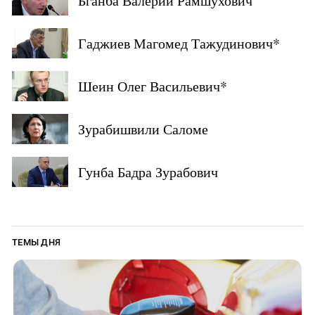
Бганба Валерий Рамшухович
Гаджиев Магомед Тажудинович*
Шеин Олег Васильевич*
Зурабишвили Саломе
Гунба Бадра Зурабович
ТЕМЫ ДНЯ