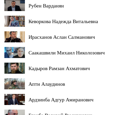
Рубен Варданян
Кеворкова Надежда Витальевна
Ирасханов Аслан Салманович
Саакашвили Михаил Николозович
Кадыров Рамзан Ахматович
Апти Алаудинов
Ардзинба Адгур Амиранович