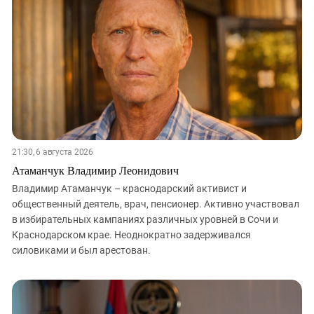
ЗАСТАВЛЯЕТ
Дагестан
КАВКАЗ ЗА ПАЛЕСТИНУ
Ингушетия
ИНАКОМЫСЛИЕ В ЧЕЧНЕ
Кабардино-Балкария
ПРЕСЛЕДОВАНИЕ АКТИВИСТОВ
МОБИЛИЗАЦИЯ И ПРОТЕСТЫ
Калмыкия
Карачаево-Черкесия
Краснодарский край
Нагорный Карабах
21:30, 6 августа 2026
Российская Федерация
Атаманчук Владимир Леонидович
Ростовская область
Владимир Атаманчук – краснодарский активист и
общественный деятель, врач, пенсионер. Активно участвовал
Северная Осетия - Алания
в избирательных кампаниях различных уровней в Сочи и
СКФО
Краснодарском крае. Неоднократно задерживался
силовиками и был арестован.
Ставропольский край
Чечня
Южная Осетия