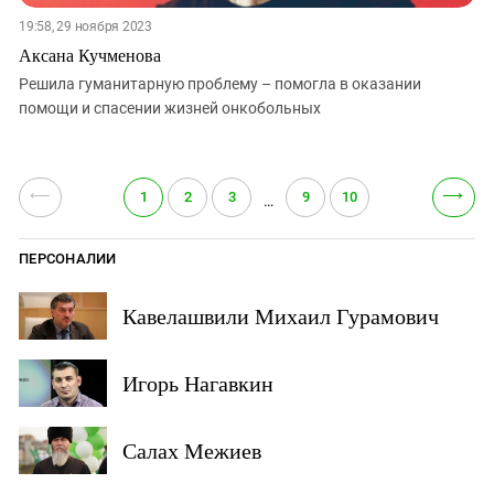
19:58, 29 ноября 2023
Аксана Кучменова
Решила гуманитарную проблему – помогла в оказании
помощи и спасении жизней онкобольных
⟵
⟶
1
2
3
9
10
…
ПЕРСОНАЛИИ
Кавелашвили Михаил Гурамович
Игорь Нагавкин
Салах Межиев