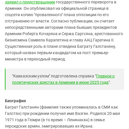
заявил о предотвращении
государственного переворота в
Армении. Он опубликовал на официальной странице в
соцсети копию "проваленного" плана оппозиции по его
отстранению от власти. Согласно публикации, он считает
непосредственными авторами плана бывших президентов
Армении Роберта Кочаряна и Сержа Саргсяна, арестованного
бизнесмена Самвела Карапетяна и главу ААЦ Гарегина II.
Существенная роль в плане отведена Баграту Галстаняну,
который назван первым кандидатом на пост премьер-
министра в переходный период.
"Кавказским узлом" подготовлена справка "
Главное о
политических арестах в Армении в июне 2025 года
".
Биография
Баграт Галстанян (фамилия также упоминалась в СМИ как
Галстян) при рождении получил имя Вазген. Родился 20 мая
1971 года в Гюмри (в то время – Ленинакан) в семье
персидских армян, эмигрировавших из Ирана.