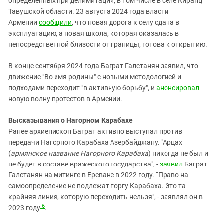
определенных при делимитации, в том числе в селе Киранц
Тавушской области. 23 августа 2024 года власти
Армении
сообщили
, что новая дорога к селу сдана в
эксплуатацию, а новая школа, которая оказалась в
непосредственной близости от границы, готова к открытию.
В конце сентября 2024 года Баграт Галстанян заявил, что
движение "Во имя родины" с новыми методологией и
подходами переходит "в активную борьбу", и
анонсировал
новую волну протестов в Армении.
Высказывания о Нагорном Карабахе
Ранее архиепископ Баграт активно выступал против
передачи Нагорного Карабаха Азербайджану. "Арцах
(
армянское название Нагорного Карабаха
) никогда не был и
не будет в составе вражеского государства", -
заявил
Баграт
Галстанян на митинге в Ереване в 2022 году. “Право на
самоопределение не подлежат торгу Карабаха. Это та
крайняя линия, которую переходить нельзя", - заявлял он в
6
2023 году
.