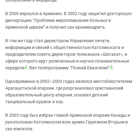
В 2000 вернулся в Армению. В 2002 году защитил докторскую
диссертацию “Проблема миропомазания больных в
Армянской церкви” и получил сан архимандрита.
В том же году стал директором Управления печати,
информации и связей с общественностью Католикосата и
председателем совета директоров телеканала «Шогакат», в
эфире которого идут религиозные и научно-познавательные
2
3
передачи
. Вел телепрограмму “Познай Евангелие”
.
Одновременно в 2002–2003 годах являлся местоблюстителем
Арагацотнской епархии, где реорганизовал христианский
образовательный центр епархии, основал детский
танцевальный кружок и хор.
В 2003 году был избран главой Армянской епархии Канады и
рукоположен Католикосом всех армян Гарегином Вторым в
сан епископа.