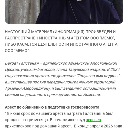
ЗАСТАВЛЯЕТ
Дагестан
КАВКАЗ ЗА ПАЛЕСТИНУ
Ингушетия
ИНАКОМЫСЛИЕ В ЧЕЧНЕ
Кабардино-Балкария
ПРЕСЛЕДОВАНИЕ АКТИВИСТОВ
МОБИЛИЗАЦИЯ И ПРОТЕСТЫ
Калмыкия
НАСТОЯЩИЙ МАТЕРИАЛ (ИНФОРМАЦИЯ) ПРОИЗВЕДЕН И
РАСПРОСТРАНЕН ИНОСТРАННЫМ АГЕНТОМ ООО "МЕМО",
Карачаево-Черкесия
ЛИБО КАСАЕТСЯ ДЕЯТЕЛЬНОСТИ ИНОСТРАННОГО АГЕНТА
Краснодарский край
ООО "МЕМО".
Нагорный Карабах
Баграт Галстанян – архиепископ Армянской Апостольской
Российская Федерация
Церкви, ученый–богослов, глава Тавушской епархии. В 2024
Ростовская область
году возглавил протестное движение “Тавуш во имя родины”,
выступающее против передачи приграничных территорий
Северная Осетия - Алания
Армении Азербайджану, и был выдвинут оппозиционными
СКФО
силами на должность премьер-министра Армении.
Ставропольский край
Арест по обвинению в подготовке госпереворота
Чечня
18 июня срок домашнего ареста Баграта Галстаняна был
продлен на три месяца. В начале июня суд
перевел
Южная Осетия
архиепископа под домашний арест. В конце апреля 2026 года