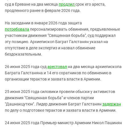
Южный Кавказ
суд в Ереване на два месяца
продлил
срок его ареста,
ЮФО
продленного ранее в феврале 2026 года
.
На заседании в январе 2026 года защита
потребовала
персонализировать обвинения, предъявленные
участникам движения "Священная борьба", суд поддержал
эту позицию. Архиепископ Баграт Галстанян указал на
отсутствие в деле экспертиз и назвал обвинение
бездоказательным.
26 июня 2025 года суд
арестовал
на два месяца архиепископа
Баграта Галстаняна и 14 его соратников по обвинению в
организации терактов и захвата власти в Армении.
25 июня 2025 года силовики провели обыски у активистов
движения "Священная борьба" и членов партии
"Дашнакцутюн". Лидер движения Баграт Галстанян
задержан
по делу о подготовке терактов и захвата власти в Армении.
24 июня 2025 года Премьер-министр Армении Никол Пашинян