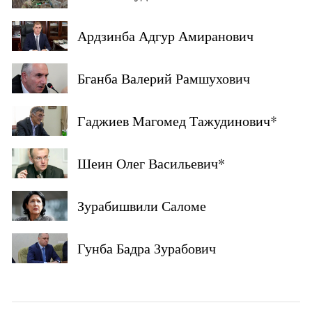
Ардзинба Адгур Амиранович
Бганба Валерий Рамшухович
Гаджиев Магомед Тажудинович*
Шеин Олег Васильевич*
Зурабишвили Саломе
Гунба Бадра Зурабович