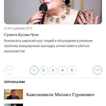
23:49, 2 декабря 2019
Сулиета Кусова-Чухо
Вовлекала широкий круг людей в обсуждение и решение
проблем, инициировав закладку аллеи памяти убитых
журналистов
⟵
⟶
1
2
3
4
5
ПЕРСОНАЛИИ
Кавелашвили Михаил Гурамович