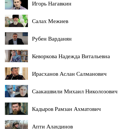
Игорь Нагавкин
Салах Межиев
Рубен Варданян
Кеворкова Надежда Витальевна
Ирасханов Аслан Салманович
Саакашвили Михаил Николозович
Кадыров Рамзан Ахматович
Апти Алаудинов