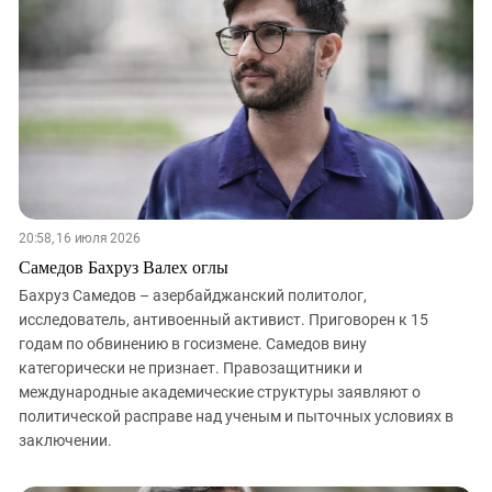
ЗАСТАВЛЯЕТ
Дагестан
КАВКАЗ ЗА ПАЛЕСТИНУ
Ингушетия
ИНАКОМЫСЛИЕ В ЧЕЧНЕ
Кабардино-Балкария
ПРЕСЛЕДОВАНИЕ АКТИВИСТОВ
МОБИЛИЗАЦИЯ И ПРОТЕСТЫ
Калмыкия
Карачаево-Черкесия
Краснодарский край
Нагорный Карабах
20:58, 16 июля 2026
Российская Федерация
Самедов Бахруз Валех оглы
Ростовская область
Бахруз Самедов – азербайджанский политолог,
исследователь, антивоенный активист. Приговорен к 15
Северная Осетия - Алания
годам по обвинению в госизмене. Самедов вину
СКФО
категорически не признает. Правозащитники и
международные академические структуры заявляют о
Ставропольский край
политической расправе над ученым и пыточных условиях в
Чечня
заключении.
Южная Осетия