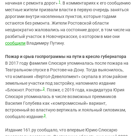
1
начиная с ремонта дорог»
. В комментариях к его сообщению
местные жители призвали власти в первую очередь заняться
дорогами внутри населенных пунктов, которые годами
остаются без ремонта. Жители Ростовской области
неоднократно жаловались на состояние дорог, в том числе на
разбитый участок в Новочеркасске, о котором в мае они
сообщили
Владимиру Путину.
Пожар и срыв госпрограммы на пути в кресло губернатора
В 2017 году фамилия Слюсаря упоминалась после пожара на
Театральном спуске в Ростове-на-Дону. Тогда выяснилось,
что компания «Вертол-Девелопмент» скупала в этом районе
земельные участки под застройку, напомнило издание
2
«Блокнот.Ростов»
. Позже, с 2019 года, кандидатура Юрия
Слюсаря упоминалась в числе возможных преемников
Василия Голубева как «компромиссный» вариант,
встроенный во властную вертикаль и лояльный силовикам,
3
сообщало издание
.
Издание 161.ру сообщало, что впервые Юрию Слюсарю