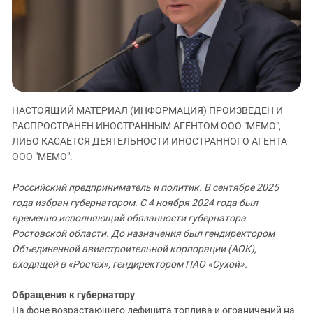
ЗАСТАВЛЯЕТ
Дагестан
КАВКАЗ ЗА ПАЛЕСТИНУ
Ингушетия
ИНАКОМЫСЛИЕ В ЧЕЧНЕ
Кабардино-Балкария
ПРЕСЛЕДОВАНИЕ АКТИВИСТОВ
МОБИЛИЗАЦИЯ И ПРОТЕСТЫ
Калмыкия
Карачаево-Черкесия
НАСТОЯЩИЙ МАТЕРИАЛ (ИНФОРМАЦИЯ) ПРОИЗВЕДЕН И
Краснодарский край
РАСПРОСТРАНЕН ИНОСТРАННЫМ АГЕНТОМ ООО "МЕМО",
ЛИБО КАСАЕТСЯ ДЕЯТЕЛЬНОСТИ ИНОСТРАННОГО АГЕНТА
Нагорный Карабах
ООО "МЕМО".
Российская Федерация
Ростовская область
Российский предприниматель и политик. В сентябре 2025
года избран губернатором. С 4 ноября 2024 года был
Северная Осетия - Алания
временно исполняющий обязанности губернатора
СКФО
Ростовской области. До назначения был гендиректором
Объединенной авиастроительной корпорации (АОК),
Ставропольский край
входящей в «Ростех», гендиректором ПАО «Сухой».
Чечня
Южная Осетия
Обращения к губернатору
На фоне возрастающего дефицита топлива и ограничений на