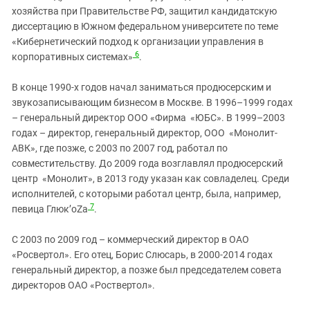
хозяйства при Правительстве РФ, защитил кандидатскую
диссертацию в Южном федеральном университете по теме
«Кибернетический подход к организации управления в
6
корпоративных системах»
.
В конце 1990-х годов начал заниматься продюсерским и
звукозаписывающим бизнесом в Москве. В 1996–1999 годах
– генеральный директор ООО «Фирма «ЮБС». В 1999–2003
годах – директор, генеральный директор, ООО «Монолит-
АВК», где позже, с 2003 по 2007 год, работал по
совместительству. До 2009 года возглавлял продюсерский
центр «Монолит», в 2013 году указан как совладелец. Среди
исполнителей, с которыми работал центр, была, например,
7
певица Глюк’oZa
.
С 2003 по 2009 год – коммерческий директор в ОАО
«Росвертол». Его отец, Борис Слюсарь, в 2000-2014 годах
генеральный директор, а позже был председателем совета
директоров ОАО «Роствертол».