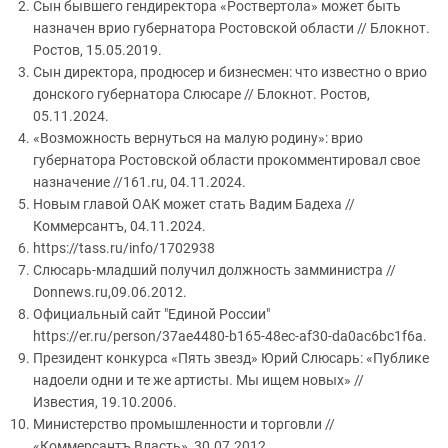
Сын бывшего гендиректора «Роствертола» может быть
назначен врио губернатора Ростовской области // Блокнот.
Ростов, 15.05.2019.
Сын директора, продюсер и бизнесмен: что известно о врио
донского губернатора Слюсаре // Блокнот. Ростов,
05.11.2024.
«Возможность вернуться на малую родину»: врио
губернатора Ростовской области прокомментировал свое
назначение //161.ru, 04.11.2024.
Новым главой ОАК может стать Вадим Бадеха //
Коммерсантъ, 04.11.2024.
https://tass.ru/info/1702938
Слюсарь-младший получил должность замминистра //
Donnews.ru,09.06.2012.
Официальный сайт "Единой России"
https://er.ru/person/37ae4480-b165-48ec-af30-da0ac6bc1f6a.
Президент конкурса «Пять звезд» Юрий Слюсарь: «Публике
надоели одни и те же артисты. Мы ищем новых» //
Известия, 19.10.2006.
Министерство промышленности и торговли //
«Коммерсантъ Власть», 30.07.2012.