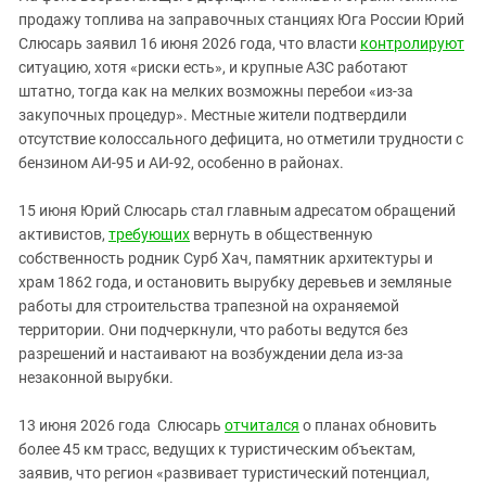
Южный Кавказ
продажу топлива на заправочных станциях Юга России Юрий
ЮФО
Слюсарь заявил 16 июня 2026 года, что власти
контролируют
ситуацию, хотя «риски есть», и крупные АЗС работают
штатно, тогда как на мелких возможны перебои «из‑за
закупочных процедур». Местные жители подтвердили
отсутствие колоссального дефицита, но отметили трудности с
бензином АИ‑95 и АИ‑92, особенно в районах.
15 июня Юрий Слюсарь стал главным адресатом обращений
активистов,
требующих
вернуть в общественную
собственность родник Сурб Хач, памятник архитектуры и
храм 1862 года, и остановить вырубку деревьев и земляные
работы для строительства трапезной на охраняемой
территории. Они подчеркнули, что работы ведутся без
разрешений и настаивают на возбуждении дела из‑за
незаконной вырубки.
13 июня 2026 года Слюсарь
отчитался
о планах обновить
более 45 км трасс, ведущих к туристическим объектам,
заявив, что регион «развивает туристический потенциал,