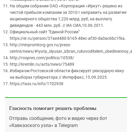
На общем собрании ОАО «Корпорация «Иркут» решено из
чистой прибыли компании за 2010 г направить на развитие
акционерного общества 1,226 млрд. руб, на выплату
дивидендов - 443 млн. руб. // ИА СИА,10.06.2011.
Официальный сайт "Единой России"
https://er.ru/person/37ae4480-b165-48ec-af30-da0ac6bc1f6a.
http://minpromtorg.gov.ru/press-
centre/news/#!yuriy_slyusar_izbran_rukovoditelem_obedinennoy_av
http://rospres.com/politics/10538/
http://kremlin.ru/acts/news/75489
Избирком Ростовской области фиксирует рекордную явку
на выборах губернатора // Интерфакс, 15.09.2025.
https://tass.ru/info/1702938
Гласность помогает решить проблемы
Отправь сообщение, фото и видео через бот
«Кавказского узла» в Telegram