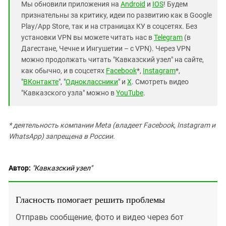
Мы обновили приложения на
Android
и
IOS
! Будем
признательны за критику, идеи по развитию как в Google
Play/App Store, так и на страницах КУ в соцсетях. Без
установки VPN вы можете читать нас в
Telegram
(в
Дагестане, Чечне и Ингушетии – с VPN). Через VPN
можно продолжать читать "Кавказский узел" на сайте,
как обычно, и в соцсетях
Facebook
*,
Instagram
*,
"
ВКонтакте
", "
Одноклассники
" и
X
. Смотреть видео
"Кавказского узла" можно в
YouTube
.
* деятельность компании Meta (владеет Facebook, Instagram и
WhatsApp) запрещена в России.
Автор:
"Кавказский узел"
Гласность помогает решить проблемы
Отправь сообщение, фото и видео через бот