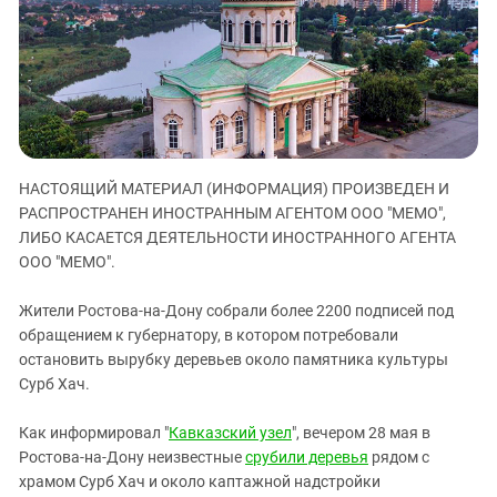
ЗАСТАВЛЯЕТ
Дагестан
КАВКАЗ ЗА ПАЛЕСТИНУ
Ингушетия
ИНАКОМЫСЛИЕ В ЧЕЧНЕ
Кабардино-Балкария
ПРЕСЛЕДОВАНИЕ АКТИВИСТОВ
МОБИЛИЗАЦИЯ И ПРОТЕСТЫ
Калмыкия
Карачаево-Черкесия
НАСТОЯЩИЙ МАТЕРИАЛ (ИНФОРМАЦИЯ) ПРОИЗВЕДЕН И
Краснодарский край
РАСПРОСТРАНЕН ИНОСТРАННЫМ АГЕНТОМ ООО "МЕМО",
Нагорный Карабах
ЛИБО КАСАЕТСЯ ДЕЯТЕЛЬНОСТИ ИНОСТРАННОГО АГЕНТА
Российская Федерация
ООО "МЕМО".
Ростовская область
Жители Ростова-на-Дону собрали более 2200 подписей под
Северная Осетия - Алания
обращением к губернатору, в котором потребовали
остановить вырубку деревьев около памятника культуры
СКФО
Сурб Хач.
Ставропольский край
Чечня
Как информировал "
Кавказский узел
", вечером 28 мая в
Ростова-на-Дону неизвестные
срубили деревья
рядом с
Южная Осетия
храмом Сурб Хач и около каптажной надстройки