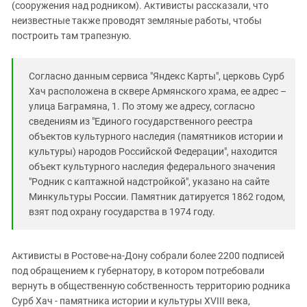
Южный Кавказ
(сооружения над родником). Активисты рассказали, что
неизвестные также проводят земляные работы, чтобы
ЮФО
построить там трапезную.
Согласно данным сервиса "Яндекс Карты", церковь Сурб
Хач расположена в сквере Армянского храма, ее адрес –
улица Баграмяна, 1. По этому же адресу, согласно
сведениям из "Единого государственного реестра
объектов культурного наследия (памятников истории и
культуры) народов Российской Федерации", находится
объект культурного наследия федерального значения
"Родник с каптажной надстройкой", указано на сайте
Минкультуры России. Памятник датируется 1862 годом,
взят под охрану государства в 1974 году.
Активисты в Ростове-на-Дону собрали более 2200 подписей
под обращением к губернатору, в котором потребовали
вернуть в общественную собственность территорию родника
Сурб Хач - памятника истории и культуры XVIII века,