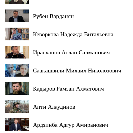
Рубен Варданян
Кеворкова Надежда Витальевна
Ирасханов Аслан Салманович
Саакашвили Михаил Николозович
Кадыров Рамзан Ахматович
Апти Алаудинов
Ардзинба Адгур Амиранович