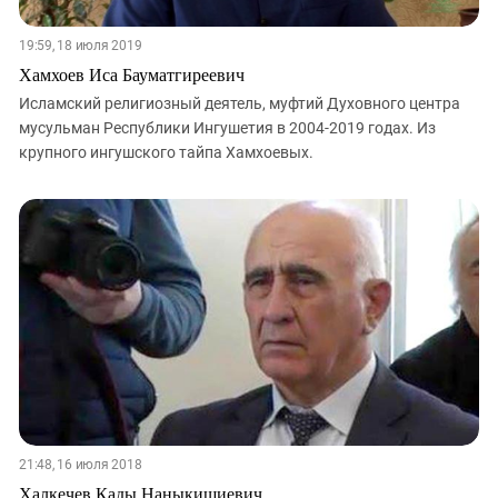
19:59, 18 июля 2019
Хамхоев Иса Бауматгиреевич
Исламский религиозный деятель, муфтий Духовного центра
мусульман Республики Ингушетия в 2004-2019 годах. Из
крупного ингушского тайпа Хамхоевых.
21:48, 16 июля 2018
Халкечев Кады Наныкишиевич