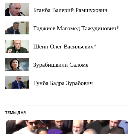
Бганба Валерий Рамшухович
Гаджиев Магомед Тажудинович*
Шеин Олег Васильевич*
Зурабишвили Саломе
Гунба Бадра Зурабович
ТЕМЫ ДНЯ