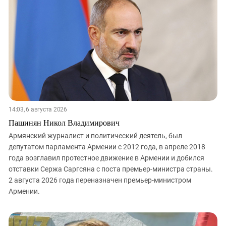
ЗАСТАВЛЯЕТ
Дагестан
КАВКАЗ ЗА ПАЛЕСТИНУ
Ингушетия
ИНАКОМЫСЛИЕ В ЧЕЧНЕ
Кабардино-Балкария
ПРЕСЛЕДОВАНИЕ АКТИВИСТОВ
МОБИЛИЗАЦИЯ И ПРОТЕСТЫ
Калмыкия
Карачаево-Черкесия
Краснодарский край
Нагорный Карабах
14:03, 6 августа 2026
Российская Федерация
Пашинян Никол Владимирович
Ростовская область
Армянский журналист и политический деятель, был
депутатом парламента Армении с 2012 года, в апреле 2018
Северная Осетия - Алания
года возглавил протестное движение в Армении и добился
СКФО
отставки Сержа Саргсяна с поста премьер-министра страны.
2 августа 2026 года переназначен премьер-министром
Ставропольский край
Армении.
Чечня
Южная Осетия