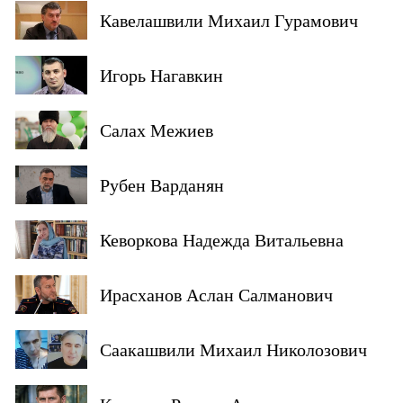
Кавелашвили Михаил Гурамович
Игорь Нагавкин
Салах Межиев
Рубен Варданян
Кеворкова Надежда Витальевна
Ирасханов Аслан Салманович
Саакашвили Михаил Николозович