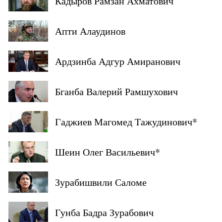
Кадыров Рамзан Ахматович
Апти Алаудинов
Ардзинба Адгур Амиранович
Бганба Валерий Рамшухович
Гаджиев Магомед Тажудинович*
Шеин Олег Васильевич*
Зурабишвили Саломе
Гунба Бадра Зурабович