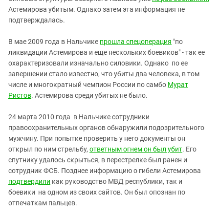
Астемирова убитым. Однако затем эта информация не
подтверждалась.
В мае 2009 года в Нальчике
прошла спецоперация
"по
ликвидации Астемирова и еще нескольких боевиков" - так ее
охарактеризовали изначально силовики. Однако по ее
завершении стало известно, что убиты два человека, в том
числе и многократный чемпион России по самбо
Мурат
Ристов
. Астемирова среди убитых не было.
24 марта 2010 года в Нальчике сотрудники
правоохранительных органов обнаружили подозрительного
мужчину. При попытке проверить у него документы он
открыл по ним стрельбу,
ответным огнем он был убит
. Его
спутнику удалось скрыться, в перестрелке был ранен и
сотрудник ФСБ. Позднее информацию о гибели Астемирова
подтвердили
как руководство МВД республики, так и
боевики на одном из своих сайтов. Он был опознан по
отпечаткам пальцев.