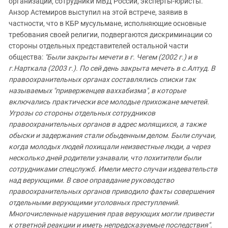
организаций, сотрудники МВД России, эксперты-юристы.
Анзор Астемиров выступил на этой встрече, заявив в
частности, что в КБР мусульмане, исполняющие основные
требования своей религии, подвергаются дискриминации со
стороны отдельных представителей остальной части
общества:
"Были закрыты мечети в г. Чегем (2002 г.) и в
г.Нарткала (2003 г.). По сей день закрыта мечеть в с.Алтуд. В
правоохранительных органах составлялись списки так
называемых "приверженцев ваххабизма", в которые
включались практически все молодые прихожане мечетей.
Угрозы со стороны отдельных сотрудников
правоохранительных органов в адрес молящихся, а также
обыски и задержания стали обыденным делом. Были случаи,
когда молодых людей похищали неизвестные люди, а через
несколько дней родители узнавали, что похитители были
сотрудниками спецслужб. Имели место случаи издевательств
над верующими. В свое оправдание руководство
правоохранительных органов приводило факты совершения
отдельными верующими уголовных преступлений.
Многочисленные нарушения прав верующих могли привести
к ответной реакции и иметь непредсказуемые последствия".