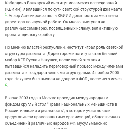
Кабардино-Балкарский институт исламских исследований
(КБИИИ), являвшийся по сути светской структурой джамаата
1
. Анзор Астемиров занял в КБИИИ должность заместителя
директора по научной работе. Он много выступал на
различных семинарах, посвященных исламу, вел активную
пропагандистскую работу.
По мнению властей республики, институт играл роль светской
структуры джамаата. Директором института стал бывший
майор КГБ Руслан Нахушев, после своей отставки
пытавшийся наладить переговорный процесс между членами
джамаата и государственными структурами. 4 ноября 2005
года Нахушев был вызван на допрос в ФСБ , после чего исчез
2
.
В июне 2003 года в Москве проходил международным
фондом круглый стол "Права национальных меньшинств в
России: иллюзии и реальность", в котором участвовали
представители правозащитных организаций, общественных
объединений различных народов РФ, мусульманских