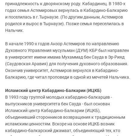
Южный Кавказ
принадлежность к дворянскому роду. Кабардинец. В 1980-х
годах семья Астемировых вернулась в Кабардино-Балкарию
ЮФО
и поселилась в г.Тырнаузе. (По другим данным, Астемиров
родился и вырос в Тырнаузе). Позже семья переселилась в
Нальчик.
В начале 1990-х годов Анзор Астемиров по направлению
Духовного Управления мусульман (ДУМ) КБР был направлен
в университет имени имама Мухаммад бен Сауда в Эр-Рияд
(Саудовская Аравия) для получения духовного образования.
Окончив университет, Астемиров вернулся в Кабардино-
Балкарию, где читал проповеди в одной из мечетей Нальчика.
Исламский центр Кабардино-Балкарии (ИЦКБ)
В 1993 году группой молодых кабардино-балкарцев -
выпускников университета бен Сауда - был основан
Исламский центр Кабардино-Балкарии (ИЦКБ),
объединивший сторонников возвращения к традиционным
исламским ценностям. Вскоре на основе ИЦКБ возник
кабардино-балкарский джамаат, объединяющий тех, кто