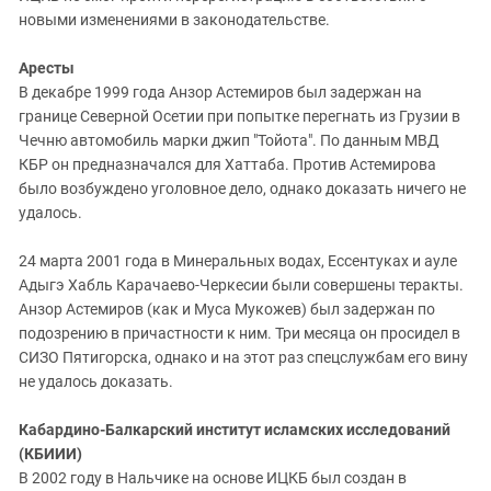
новыми изменениями в законодательстве.
Аресты
В декабре 1999 года Анзор Астемиров был задержан на
границе Северной Осетии при попытке перегнать из Грузии в
Чечню автомобиль марки джип "Тойота". По данным МВД
КБР он предназначался для Хаттаба. Против Астемирова
было возбуждено уголовное дело, однако доказать ничего не
удалось.
24 марта 2001 года в Минеральных водах, Ессентуках и ауле
Адыгэ Хабль Карачаево-Черкесии были совершены теракты.
Анзор Астемиров (как и Муса Мукожев) был задержан по
подозрению в причастности к ним. Три месяца он просидел в
СИЗО Пятигорска, однако и на этот раз спецслужбам его вину
не удалось доказать.
Кабардино-Балкарский институт исламских исследований
(КБИИИ)
В 2002 году в Нальчике на основе ИЦКБ был создан в