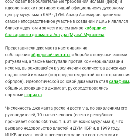
соблюдает все обязательные требования ислама (фард) и
идеологически противостоящий официальному духовному
центру мусульман КБР - ДУМ. Анзор Астемиров принимал
самое непосредственное участие в создании ИЦКБ и являлся
близким другом и заместителем амира
кабардино-
балкарского джамаата Артура (Мусы) Мукожева
.
Представители джамаата настаивали на
соблюдении
обрядовой чистоты
и борьбе с полуязыческими
ритуалами, а также выступали против коммерциализации
ислама, выражавшейся в увеличении количества денежных
подношений имамам (под предлогом достойного отправления
обрядов). Идеологической основой джамаата стал
салафизм
,
общины, входящие в джамаат, руководствовались
нормами
шариата
.
Численность джамаата росла и достигла, по заявлениям его
руководителей, 10 тысяч человек (всего в республике
проживает около 650 тыс. т.н. этнических мусульман), что
вызвало недовольство властей и ДУМ КБР и, в 1999 году,
ИЦКБ не смог пройти перерегистрацию в соответствии с