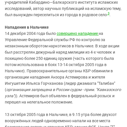
учредителей Кабардино—Балкарского института исламских
исследований, автор научных публикаций на исламскую тему,
3
был вынужден переселиться из города в родовое село
.
Нападения в Нальчике
14 декабря 2004 года было
совершено нападение
на
Управление Федеральной службы РФ по контролю за
незаконным оборотом наркотиков в Нальчике. В ходе акции
был расстрелян дежурный наряд милиции из 4-х человек и
похищено более 250 единиц оружия (часть которого была
потом использована в боях 13-14 октября 2005 года в
Нальчике). Правоохранительные органы КБР обвинили в
организации нападения Анзора Астемирова и жителя
Ингушетии Ильяса Горчханова (лидер джамаата "Талибан"
(
организация запрещена в России судом - прим. "Кавказского
узла"
)). Астемиров был объявлен в федеральный розыск и
перешел на нелегальное положение.
13 октября 2005 года в Нальчике, в 9.15 утра более двухсот
вооружённых людей одновременно напали на все места
базирования силовых структур КБР: здание ФСБ, Центр "Т",