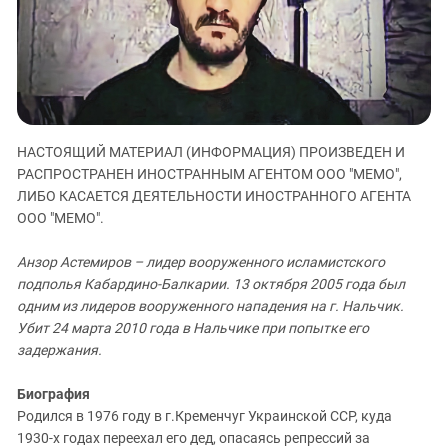
ЗАСТАВЛЯЕТ
Дагестан
КАВКАЗ ЗА ПАЛЕСТИНУ
Ингушетия
ИНАКОМЫСЛИЕ В ЧЕЧНЕ
Кабардино-Балкария
ПРЕСЛЕДОВАНИЕ АКТИВИСТОВ
МОБИЛИЗАЦИЯ И ПРОТЕСТЫ
Калмыкия
Карачаево-Черкесия
НАСТОЯЩИЙ МАТЕРИАЛ (ИНФОРМАЦИЯ) ПРОИЗВЕДЕН И
Краснодарский край
РАСПРОСТРАНЕН ИНОСТРАННЫМ АГЕНТОМ ООО "МЕМО",
ЛИБО КАСАЕТСЯ ДЕЯТЕЛЬНОСТИ ИНОСТРАННОГО АГЕНТА
Нагорный Карабах
ООО "МЕМО".
Российская Федерация
Анзор Астемиров – лидер вооруженного исламистского
Ростовская область
подполья Кабардино-Балкарии. 13 октября 2005 года был
Северная Осетия - Алания
одним из лидеров вооруженного нападения на г. Нальчик.
СКФО
Убит 24 марта 2010 года в Нальчике при попытке его
задержания.
Ставропольский край
Чечня
Биография
Родился в 1976 году в г.Кременчуг Украинской ССР, куда
Южная Осетия
1930-х годах переехал его дед, опасаясь репрессий за