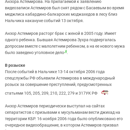
Анзора Астемирова. На прилагаемой к заявлению
видеозаписи Астемиров был снят рядом с Басаевым во время
меджлиса кабардино-балкарских моджахедов в лесу близ
Нальчика накануне событий 13 октября.
Анзор Астемиров расторг брак с женой в 2005 году. Имеет
одного ребенка. Бывшая Астемирова Зухра подвергалась
допросам вместе с малолетним ребенком, а на ее нового мужа
4
было заведено уголовное дело
.
В розыске
После событий в Нальчике 13-14 октября 2006 года
спецслужбы РФ объявили Астемирова в международный
розыск за совершение преступлений, предусмотренных
статьями 105, 205, 209, 210, 222, 279 и 317УК РФ
.
Анзор Астемиров периодически выступал на сайтах
сепаратистов с призывами к мусульманам вести джихад на
территории КБР. 16 ноября 2006 года было опубликовано его
очередное видеообращение, в котором Астемиров призвал