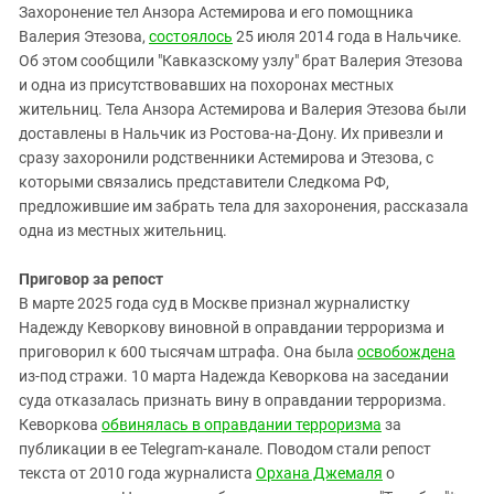
Захоронение тел Анзора Астемирова и его помощника
Валерия Этезова,
состоялось
25 июля 2014 года в Нальчике.
Об этом сообщили "Кавказскому узлу" брат Валерия Этезова
и одна из присутствовавших на похоронах местных
жительниц. Тела Анзора Астемирова и Валерия Этезова были
доставлены в Нальчик из Ростова-на-Дону. Их привезли и
сразу захоронили родственники Астемирова и Этезова, с
которыми связались представители Следкома РФ,
предложившие им забрать тела для захоронения, рассказала
одна из местных жительниц.
Приговор за репост
В марте 2025 года суд в Москве признал журналистку
Надежду Кеворкову виновной в оправдании терроризма и
приговорил к 600 тысячам штрафа. Она была
освобождена
из-под стражи. 10 марта Надежда Кеворкова на заседании
суда отказалась признать вину в оправдании терроризма.
Кеворкова
обвинялась в оправдании терроризма
за
публикации в ее Telegram-канале. Поводом стали репост
текста от 2010 года журналиста
Орхана Джемаля
о