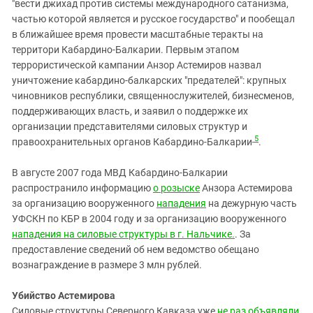
"вести джихад против системы международного сатанизма,
частью которой является и русское государство" и пообещал
в ближайшее время провести масштабные теракты на
территори Кабардино-Балкарии. Первым этапом
террористической кампании Анзор Астемиров назвал
уничтожение кабардино-балкарских "предателей": крупных
чиновников республики, священнослужителей, бизнесменов,
поддерживающих власть, и заявил о поддержке их
организации представителями силовых структур и
5
правоохранительных органов Кабардино-Балкарии
.
В августе 2007 года МВД Кабардино-Балкарии
распространило информацию
о розыске
Анзора Астемирова
за организацию вооруженного
нападения
на дежурную часть
УФСКН по КБР в 2004 году и за организацию вооруженного
нападения на силовые структуры в г. Нальчике.
. За
предоставление сведений об нем ведомство обещано
вознаграждение в размере 3 млн рублей.
Убийство Астемирова
Силовые структуры Северного Кавказа уже
не раз объявляли