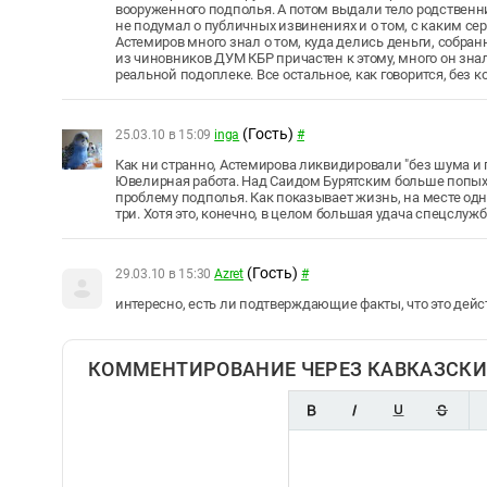
вооруженного подполья. А потом выдали тело родственн
не подумал о публичных извинениях и о том, с каким сер
Астемиров много знал о том, куда делись деньги, собран
из чиновников ДУМ КБР причастен к этому, много он знал 
реальной подоплеке. Все остальное, как говорится, без 
(Гость)
25.03.10 в 15:09
inga
#
Как ни странно, Астемирова ликвидировали "без шума и п
Ювелирная работа. Над Саидом Бурятским больше попыхте
проблему подполья. Как показывает жизнь, на месте одн
три. Хотя это, конечно, в целом большая удача спецслужб
(Гость)
29.03.10 в 15:30
Azret
#
интересно, есть ли подтверждающие факты, что это дейс
КОММЕНТИРОВАНИЕ ЧЕРЕЗ КАВКАЗСКИ