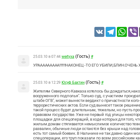
VK
Telegram
Whats
(Гость)
25.03.10 в 07:44
wertyxa
#
УРААААААААА!!!!!!!НАКОНЕЦ -ТО ЕГО УБИЛИ,БЛИН.ОЧЕНЬ ХО
(Гость)
25.03.10 в 12:29
Юсуф Бахтин
#
Жителям Северного Кавказа хотелось бы дождаться,нако
вооруженного подполья". Только суд, с участием прокурат
штабе ОГВ", может вынести вердикт о причастности ког
террористических актов. Если суд вынесет такое решение 
такой процесс будет длительным, тяжелым, но пусть проб
правовом государстве. Уже не первый год улицы некото
площадки для спецопераций, в ходе которых для того, чт
жилым домам стягивается немыслимое количество техник
развалин, обычные люди остаются без крыши над голово
есть тот самый боевик. В Нальчике не так давно один мо
спецоперации, его труп показали по всем российским к