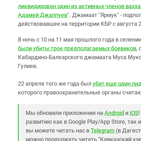
ликвидирован один из активных членов вахха
Адамей Джаппуев
". Джамаат "Ярмук" - подп
действовавшее на территории КБР с августа 2
В ночь с 10 на 11 мая прошлого года в селен
были убиты трое предполагаемых боевиков
,
Кабардино-Балкарского джамаата Муса Муко
Гулиев.
22 апреля того же года был
убит еще один ли
которого правоохранительные органы считаю
Мы обновили приложения на
Android
и
IOS
развитию как в Google Play/App Store, так 
вы можете читать нас в
Telegram
(в Дагест
можно продолжать читать "Кавказский узел"