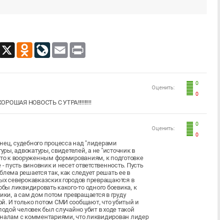
App
Viber
X
Odnoklassniki
LiveJournal
Email
Print
0
Оценить:
0
РОШАЯ НОВОСТЬ С УТРА!!!!!!!!!!
0
Оценить:
0
нец, судебного процесса над "лидерами
уры, адвокатуры, свидетелей, а не "источник в
о-то к вооруженным формированиям, к подготовке
- пусть виновник и несет ответственность. Пусть
лема решается так, как следует решать ее в
рых северокавказских городов превращаются в
обы ликвидировать какого-то одного боевика, к
и, а сам дом потом превращается в груду
й. И только потом СМИ сообщают, что убитый и
лодой человек был случайно убит в ходе такой
аналам с комментариями, что ликвидирован лидер