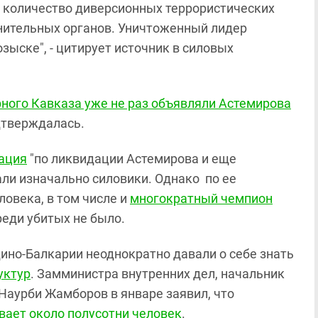
е количество диверсионных террористических
нительных органов. Уничтоженный лидер
ыске", - цитирует источник в силовых
ного Кавказа уже не раз объявляли Астемирова
дтверждалась.
ация
"по ликвидации Астемирова и еще
али изначально силовики. Однако по ее
ловека, в том числе и
многократный чемпион
реди убитых не было.
ино-Балкарии неоднократно давали о себе знать
уктур
. Замминистра внутренних дел, начальник
аурби Жамборов в январе заявил, что
вает около полусотни человек
.