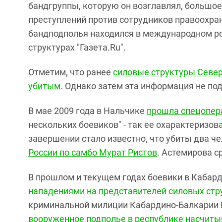
бандгруппы, которую он возглавлял, большо
преступлений против сотрудников правоохра
бандподполья находился в международном роз
структурах "Газета.Ru".
Отметим, что ранее
силовые структуры Север
убитым
. Однако затем эта информация не по
В мае 2009 года в Нальчике
прошла спецопер
нескольких боевиков" - так ее охарактеризов
завершении стало известно, что убиты два че
России по самбо Мурат Ристов
. Астемирова с
В прошлом и текущем годах боевики в Кабард
нападениями на представителей силовых стр
криминальной милиции Кабардино-Балкарии Н
вооруженное подполье в республике насчиты