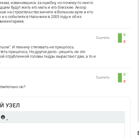
икам, извинившись за ошибку, но почему-то никто
дцем будут жить его мать и его близкие. Анзор
ные на строительство мечети в Вольном ауле и кто
и о событиях в Нальчике в 2005 году и об из
комментариев.
0
Оценить:
0
ыли". И технику стягивать не пришлось.
ть пришлось. Но другое дело - решить ли это
ой отрубленной головы гидры вырастают две, а то и
.
0
Оценить:
0
твительно он?
Й УЗЕЛ