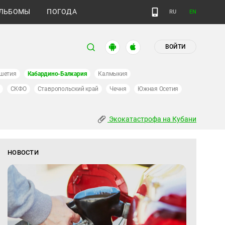
ЛЬБОМЫ
ПОГОДА
RU
EN
ВОЙТИ
шетия
Кабардино-Балкария
Калмыкия
СКФО
Ставропольский край
Чечня
Южная Осетия
Экокатастрофа на Кубани
НОВОСТИ