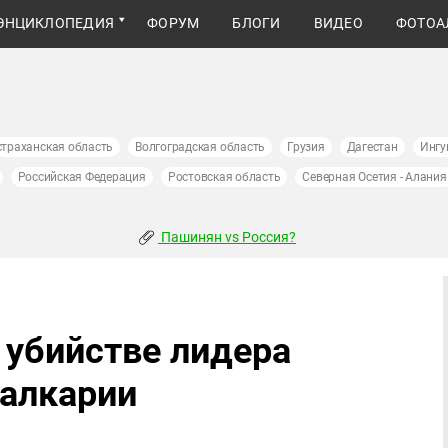
ЭНЦИКЛОПЕДИЯ
ФОРУМ
БЛОГИ
ВИДЕО
ФОТОА
страханская область
Волгоградская область
Грузия
Дагестан
Ингу
Российская Федерация
Ростовская область
Северная Осетия - Алания
Пашинян vs Россия?
 убийстве лидера
Балкарии