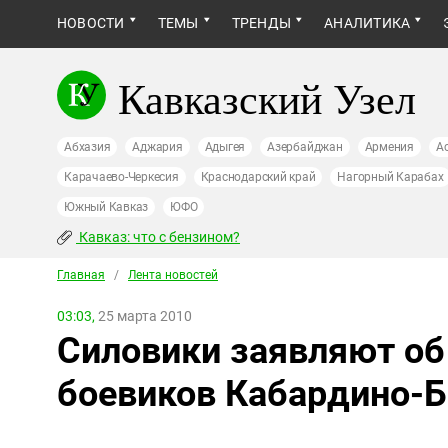
НОВОСТИ
ТЕМЫ
ТРЕНДЫ
АНАЛИТИКА
Кавказский Узел
Абхазия
Аджария
Адыгея
Азербайджан
Армения
А
Карачаево-Черкесия
Краснодарский край
Нагорный Карабах
Южный Кавказ
ЮФО
Кавказ: что с бензином?
Главная
/
Лента новостей
03:03,
25 марта 2010
Силовики заявляют об
боевиков Кабардино-