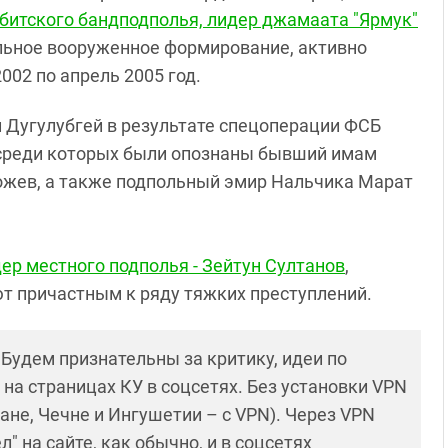
битского бандподполья, лидер джамаата "Ярмук"
ольное вооруженное формирование, активно
002 по апрель 2005 год.
ии Дугулубгей в результате спецоперации ФСБ
 среди которых были опознаны бывший имам
жев, а также подпольный эмир Нальчика Марат
дер местного подполья - Зейтун Султанов
,
т причастным к ряду тяжких преступлений.
! Будем признательны за критику, идеи по
и на страницах КУ в соцсетях. Без установки VPN
ане, Чечне и Ингушетии – с VPN). Через VPN
 на сайте, как обычно, и в соцсетях