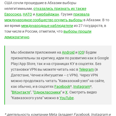
США сочли прошедшие в Абхазии выборы
нелегитимными,
отказались признать их также
Евросоюз
,
НАТО
и
Азербайджан
. Грузия
призвала
международное сообщество осудить выборы
в Абхазии. В то
же время
международные наблюдатели
из 27 государств, в
том числе и России, отметили, что
выборы прошли
демократично
.
Мы обновили приложения на
Android
и
IOS
! Будем
признательны за критику, идеи по развитию как в Google
Play/App Store, так и на страницах КУ в соцсетях. Без
установки VPN вы можете читать нас в
Telegram
(в
Дагестане, Чечне и Ингушетии – с VPN). Через VPN
можно продолжать читать "Кавказский узел" на сайте,
как обычно, и в соцсетях
Facebook
*,
Instagram
*,
"
ВКонтакте
", "
Одноклассники
" и
X
. Смотреть видео
"Кавказского узла" можно в
YouTube
.
* деятельность компании Meta (владеет Facebook, Instagram и