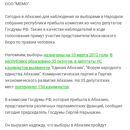
ЗАСТАВЛЯЕТ
ООО "МЕМО".
Дагестан
КАВКАЗ ЗА ПАЛЕСТИНУ
Ингушетия
ИНАКОМЫСЛИЕ В ЧЕЧНЕ
Сегодня в Абхазию для наблюдения за выборами в Народное
собрание республики прибыла комиссия из числа депутатов
Кабардино-Балкария
ПРЕСЛЕДОВАНИЕ АКТИВИСТОВ
Госдумы РФ. Также в качестве наблюдателей в ходе
МОБИЛИЗАЦИЯ И ПРОТЕСТЫ
Калмыкия
голосования примут участие представители Московского
Карачаево-Черкесия
бюро по правам человека.
Краснодарский край
Напомним, выборы
назначены на 10 марта 2012 года
.
В
Нагорный Карабах
республике образовано 35 округов
,
в депутаты НС
кандидатов выдвинули
"Единая Абхазия", "Форум народного
Российская Федерация
единства Абхазии", Коммунистическая партия и Партия
Ростовская область
экономического развития Абхазии. На 35 депутатских
Северная Осетия - Алания
мест
претендуют 150 кандидатов
.
СКФО
В комиссии Госдумы РФ, которая прибыла в Абхазию,
Ставропольский край
представители различных парламентских фракций, сообщил
сегодня председатель Госдумы Сергей Нарышкин.
Чечня
Южная Осетия
Он выразил надежду, что выборы в Абхазии пройдут