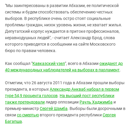
"Мы заинтересованы в развитии Абхазии, ее политической
системы и будем способствовать обеспечению честных
выборов. В республике очень остро стоят социальные
проблемы граждан, низок уровень жизни, не хватает жилья.
Депутатский корпус нуждается в притоке профессионалов,
неравнодушных людей", - считает Александр Брод, слова
которого приводятся в сообщении на сайте Московского
бюро по правам человека.
Как сообщал "
Кавказский узел
", всего в Абхазии
ожидают до
40 международных наблюдателей на выборах в парламент
.
Отметим, что 26 августа 2011 года в Абхазии прошли выборы
президента, в которых
Александр Анкваб набрал в первом
туре 54,9 процента голосов
.
На высший пост республики
также
претендовали
лидер оппозиции
Рауль Хаджимба
и
премьер-министр
Сергей Шамба
. Выборы были досрочными в
связи
со смертью
второго президента республики
Сергея
Багапша
.