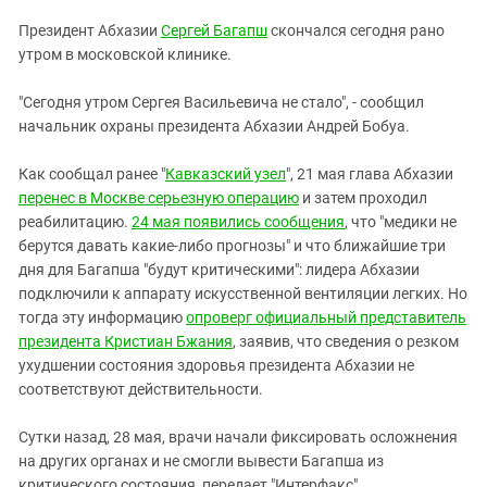
ЗАСТАВЛЯЕТ
Дагестан
Президент Абхазии
Сергей Багапш
скончался сегодня рано
КАВКАЗ ЗА ПАЛЕСТИНУ
Ингушетия
утром в московской клинике.
ИНАКОМЫСЛИЕ В ЧЕЧНЕ
Кабардино-Балкария
ПРЕСЛЕДОВАНИЕ АКТИВИСТОВ
"Сегодня утром Сергея Васильевича не стало", - сообщил
МОБИЛИЗАЦИЯ И ПРОТЕСТЫ
Калмыкия
начальник охраны президента Абхазии Андрей Бобуа.
Карачаево-Черкесия
Как сообщал ранее "
Кавказский узел
", 21 мая глава Абхазии
Краснодарский край
перенес в Москве серьезную операцию
и затем проходил
Нагорный Карабах
реабилитацию.
24 мая появились сообщения
, что "медики не
берутся давать какие-либо прогнозы" и что ближайшие три
Российская Федерация
дня для Багапша "будут критическими": лидера Абхазии
Ростовская область
подключили к аппарату искусственной вентиляции легких. Но
тогда эту информацию
опроверг официальный представитель
Северная Осетия - Алания
президента Кристиан Бжания
, заявив, что сведения о резком
СКФО
ухудшении состояния здоровья президента Абхазии не
соответствуют действительности.
Ставропольский край
Чечня
Сутки назад, 28 мая, врачи начали фиксировать осложнения
Южная Осетия
на других органах и не смогли вывести Багапша из
критического состояния, передает "Интерфакс".