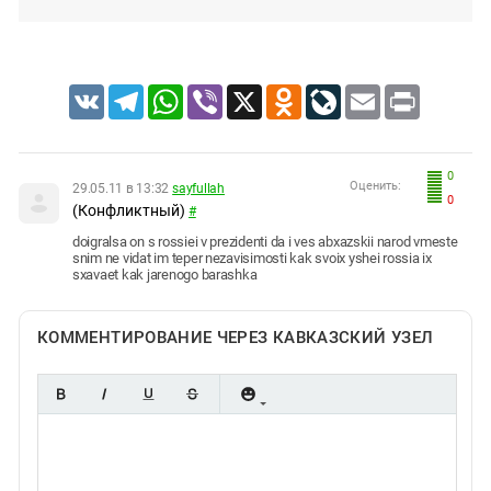
VK
Telegram
WhatsApp
Viber
X
Odnoklassniki
LiveJournal
Email
Print
0
Оценить:
29.05.11 в 13:32
sayfullah
0
(Конфликтный)
#
doigralsa on s rossiei v prezidenti da i ves abxazskii narod vmeste
snim ne vidat im teper nezavisimosti kak svoix yshei rossia ix
sxavaet kak jarenogo barashka
КОММЕНТИРОВАНИЕ ЧЕРЕЗ КАВКАЗСКИЙ УЗЕЛ