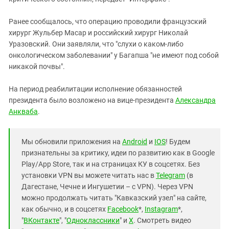
Южный Кавказ
ЮФО
Ранее сообщалось, что операцию проводили французский
хирург Жульбер Масар и российский хирург Николай
Уразовский. Они заявляли, что "слухи о каком-либо
онкологическом заболевании" у Багапша "не имеют под собой
никакой почвы".
На период реабилитации исполнение обязанностей
президента было возложено на вице-президента
Александра
Анкваба
.
Мы обновили приложения на
Android
и
IOS
! Будем
признательны за критику, идеи по развитию как в Google
Play/App Store, так и на страницах КУ в соцсетях. Без
установки VPN вы можете читать нас в
Telegram
(в
Дагестане, Чечне и Ингушетии – с VPN). Через VPN
можно продолжать читать "Кавказский узел" на сайте,
как обычно, и в соцсетях
Facebook
*,
Instagram
*,
"
ВКонтакте
", "
Одноклассники
" и
X
. Смотреть видео