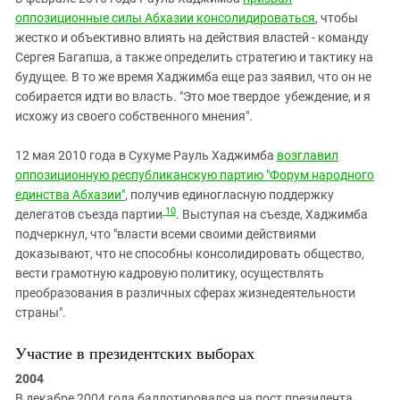
оппозиционные силы Абхазии консолидироваться
, чтобы
жестко и объективно влиять на действия властей - команду
Сергея Багапша, а также определить стратегию и тактику на
будущее. В то же время Хаджимба еще раз заявил, что он не
собирается идти во власть. "Это мое твердое убеждение, и я
исхожу из своего собственного мнения".
12 мая 2010 года в Сухуме Рауль Хаджимба
возглавил
оппозиционную республиканскую партию "Форум народного
единства Абхазии"
, получив единогласную поддержку
10
делегатов съезда партии
. Выступая на съезде, Хаджимба
подчеркнул, что "власти всеми своими действиями
доказывают, что не способны консолидировать общество,
вести грамотную кадровую политику, осуществлять
преобразования в различных сферах жизнедеятельности
страны".
Участие в президентских выборах
2004
В декабре 2004 года баллотировался на пост президента