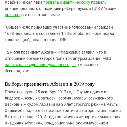
Крайне низкая явка
привела к фактическому провалу
инициированного оппозицией референдума, а ЦИК Абхазии
признал
его несостоявшимся.
"Общее число принявших участие в голосовании граждан
1628 человек, что составляет 1,23% от общего количества
голосующих", - сказал глава ЦИК.
12 июля президент Абхазии Р.Хаджимба заявил, что в
отношении организаторов попыток штурма здания МВД
начато расследование уголовных дел
о массовых
беспорядках.
Выборы президента Абхазии в 2019 году
После передачи 25 декабря 2017 года Грузии одного из
лидеров «Лесных братьев» Георгия Лукавы, осужденного
Верховным судом Абхазии на 20 лет строгого режима Рауль
Хаджимба подвергся жесткой критике со стороны оппозиции.
В итоге, в январе 2018 года политические партии «Амцахара»
и «Единая Абхазия», Фонд социально-экономических и