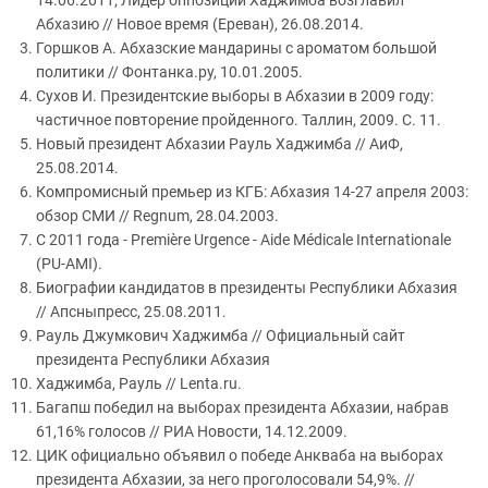
14.06.2011; Лидер оппозиции Хаджимба возглавил
Абхазию // Новое время (Ереван), 26.08.2014.
Горшков А. Абхазские мандарины с ароматом большой
политики // Фонтанка.ру, 10.01.2005.
Cухов И. Президентские выборы в Абхазии в 2009 году:
частичное повторение пройденного. Таллин, 2009. С. 11.
Новый президент Абхазии Рауль Хаджимба // АиФ,
25.08.2014.
Компромисный премьер из КГБ: Абхазия 14-27 апреля 2003:
обзор СМИ // Regnum, 28.04.2003.
C 2011 года - Première Urgence - Aide Médicale Internationale
(PU-AMI).
Биографии кандидатов в президенты Республики Абхазия
// Апсныпресс, 25.08.2011.
Рауль Джумкович Хаджимба // Официальный сайт
президента Республики Абхазия
Хаджимба, Рауль // Lenta.ru.
Багапш победил на выборах президента Абхазии, набрав
61,16% голосов // РИА Новости, 14.12.2009.
ЦИК официально объявил о победе Анкваба на выборах
президента Абхазии, за него проголосовали 54,9%. //