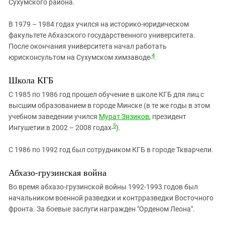
Сухумского района.
В 1979 – 1984 годах учился на историко-юридическом
факультете Абхазского государственного университета.
После окончания университета начал работать
4
юрисконсультом на Сухумском химзаводе
.
Школа КГБ
С 1985 по 1986 год прошел обучение в школе КГБ для лиц с
высшим образованием в городе Минске (в те же годы в этом
учебном заведении учился
Мурат Зязиков
, президент
5
Ингушетии в 2002 – 2008 годах
).
С 1986 по 1992 год был сотрудником КГБ в городе Ткварчели.
Абхазо-грузинская война
Во время абхазо-грузинской войны 1992-1993 годов был
начальником военной разведки и контрразведки Восточного
фронта. За боевые заслуги награжден "Орденом Леона".