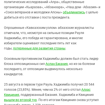
политических исследований «Апра», общественные
организации «Кьаразаа», «Абзанхара», «Наш дом - Абхазия» и
«Союз ветеранов и молодежи Апсны»
объединились
с целью
добиться его отставки с поста президента.
Опрошенные «Кавказским узлом» абхазские журналисты
отмечали, что, несмотря на сильные позиции Рауля
Хаджимбы, его победа не гарантирована, и многие
избиратели оценивают последние пять лет как
годы,
потерянные для развития страны
.
Основным противником Хаджимбы должен был стать лидер
блока оппозиционных сил
Аслан Бжания
, но из-за болезни
последнего, от оппозиции выдвинулось несколько
кандидатов.
25 августа в первом туре Рауль Хаджимба получил 20 544
голосов (23,85%). Менее, чем на 2% от него отстал
Алхас
Квициния
, поддержанный Бжания. Хаджимба и Квициния
вышли во второй тур
. По его итогам Квициния снова уступил