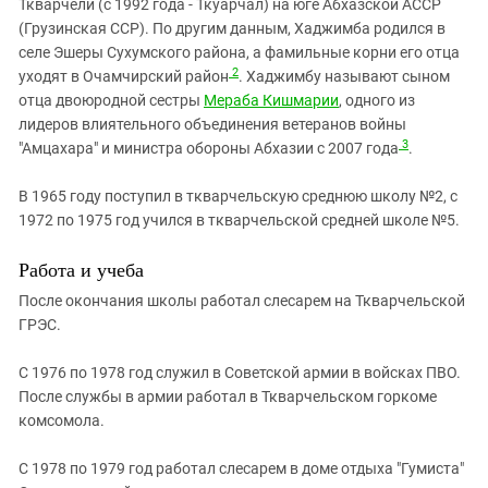
Ткварчели (с 1992 года - Ткуарчал) на юге Абхазской АССР
(Грузинская ССР). По другим данным, Хаджимба родился в
селе Эшеры Сухумского района, а фамильные корни его отца
2
уходят в Очамчирский район
. Хаджимбу называют сыном
отца двоюродной сестры
Мераба Кишмарии
, одного из
лидеров влиятельного объединения ветеранов войны
3
"Амцахара" и министра обороны Абхазии с 2007 года
.
В 1965 году поступил в ткварчельскую среднюю школу №2, с
1972 по 1975 год учился в ткварчельской средней школе №5.
Работа и учеба
После окончания школы работал слесарем на Ткварчельской
ГРЭС.
С 1976 по 1978 год служил в Советской армии в войсках ПВО.
После службы в армии работал в Ткварчельском горкоме
комсомола.
С 1978 по 1979 год работал слесарем в доме отдыха "Гумиста"