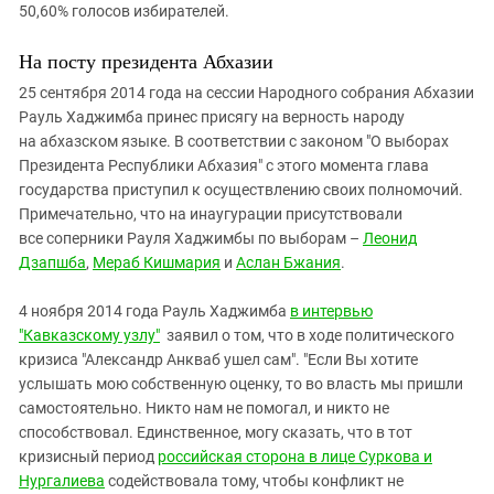
50,60% голосов избирателей.
На посту президента Абхазии
25 сентября 2014 года на сессии Народного собрания Абхазии
Рауль Хаджимба принес присягу на верность народу
на абхазском языке. В соответствии с законом "О выборах
Президента Республики Абхазия" с этого момента глава
государства приступил к осуществлению своих полномочий.
Примечательно, что на инаугурации присутствовали
все соперники Рауля Хаджимбы по выборам –
Леонид
Дзапшба
,
Мераб Кишмария
и
Аслан Бжания
.
4 ноября 2014 года Рауль Хаджимба
в интервью
"Кавказскому узлу"
заявил о том, что в ходе политического
кризиса "Александр Анкваб ушел сам". "Если Вы хотите
услышать мою собственную оценку, то во власть мы пришли
самостоятельно. Никто нам не помогал, и никто не
способствовал. Единственное, могу сказать, что в тот
кризисный период
российская сторона в лице Суркова и
Нургалиева
содействовала тому, чтобы конфликт не