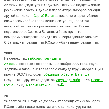
Абхазии. Кандидатуру Р.Хаджимбы активно поддерживали
российские власти. Однако в первом туре выборов победил
другой кандидат -
Сергей Багапш
, после чего в республике
сложилась крайне напряженная ситуация, чреватая
внутриабхазским вооруженным конфликтом. После
переговоров с Сергеем Багапшем было принято
компромиссное решение идти на выборы единым блоком:
С.Багапш - в президенты, Р.Хаджимба - в вице-президенты.
2009
На очередных
выборах президента
Абхазии
, которые состоялись 12 декабря 2009 года, Рауль
Хаджимба вновь выставил свою кандидатуру и набрал 15,4%
против 59,37% голосов
победившего Сергея Багапша
.
Результаты других кандидатов:
Заур Ардзинба
10,6%,
Беслан
11
Бутба
- 7,9%,
Виталий Бганба
- 1,5%
.
2011
26 августа 2011 года на досрочных президентских выборах
Р.Хаджимба также выдвигал свою кандидатуру на пост