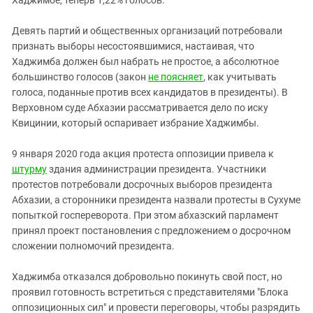
Хаджимбе, теперь 1,22% голосов.
Девять партий и общественных организаций потребовали
признать выборы несостоявшимися, настаивая, что
Хаджимба должен был набрать не простое, а абсолютное
большинство голосов (закон
не поясняет
, как учитывать
голоса, поданные против всех кандидатов в президенты). В
Верховном суде Абхазии рассматривается дело по иску
Квицинии, который оспаривает избрание Хаджимбы.
9 января 2020 года акция протеста оппозиции привела к
штурму
здания администрации президента. Участники
протестов потребовали досрочных выборов президента
Абхазии, а сторонники президента назвали протесты в Сухуме
попыткой госпереворота. При этом абхазский парламент
принял проект постановления с предложением о досрочном
сложении полномочий президента.
Хаджимба отказался добровольно покинуть свой пост, но
проявил готовность встретиться с представителями "Блока
оппозиционных сил" и провести переговоры, чтобы разрядить