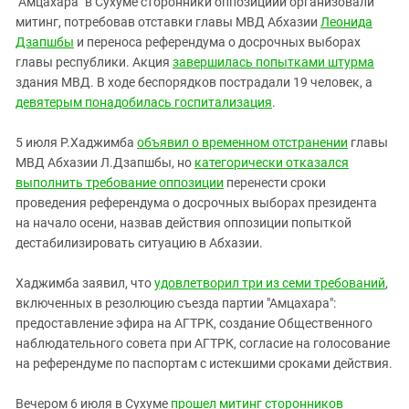
"Амцахара" в Сухуме сторонники оппозициии организовали
митинг, потребовав отставки главы МВД Абхазии
Леонида
Дзапшбы
и переноса референдума о досрочных выборах
главы республики. Акция
завершилась попытками штурма
здания МВД. В ходе беспорядков пострадали 19 человек, а
девятерым понадобилась госпитализация
.
5 июля Р.Хаджимба
объявил о временном отстранении
главы
МВД Абхазии Л.Дзапшбы, но
категорически отказался
выполнить требование оппозиции
перенести сроки
проведения референдума о досрочных выборах президента
на начало осени, назвав действия оппозиции попыткой
дестабилизировать ситуацию в Абхазии.
Хаджимба заявил, что
удовлетворил три из семи требований
,
включенных в резолюцию съезда партии "Амцахара":
предоставление эфира на АГТРК, создание Общественного
наблюдательного совета при АГТРК, согласие на голосование
на референдуме по паспортам с истекшими сроками действия.
Вечером 6 июля в Сухуме
прошел митинг сторонников