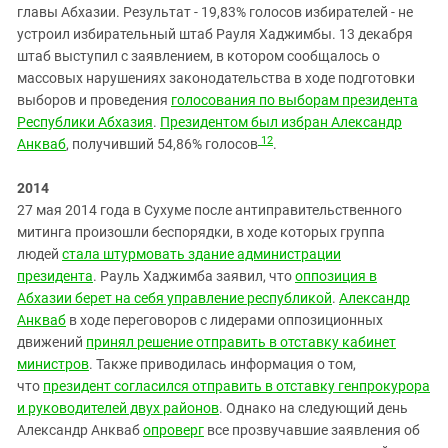
главы Абхазии. Результат - 19,83% голосов избирателей - не
устроил избирательный штаб Рауля Хаджимбы. 13 декабря
штаб выступил с заявлением, в котором сообщалось о
массовых нарушениях законодательства в ходе подготовки
выборов и проведения
голосования по выборам президента
Республики Абхазия
.
Президентом был избран Александр
12
Анкваб
, получивший 54,86% голосов
.
2014
27 мая 2014 года в Сухуме после антиправительственного
митинга произошли беспорядки, в ходе которых группа
людей
стала штурмовать здание администрации
президента
. Рауль Хаджимба заявил, что
оппозиция в
Абхазии берет на себя управление республикой
.
Александр
Анкваб
в ходе переговоров с лидерами оппозиционных
движений
принял решение отправить в отставку кабинет
министров
. Также приводилась информация о том,
что
президент согласился отправить в отставку генпрокурора
и руководителей двух районов
. Однако на следующий день
Александр Анкваб
опроверг
все прозвучавшие заявления об