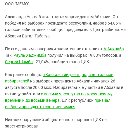
ЗАСТАВЛЯЕТ
ООО "МЕМО".
Дагестан
КАВКАЗ ЗА ПАЛЕСТИНУ
Ингушетия
ИНАКОМЫСЛИЕ В ЧЕЧНЕ
Александр Анкваб стал третьим президентом Абхазии. Он
победил на выборах президента республики, набрав 54,86%
Кабардино-Балкария
ПРЕСЛЕДОВАНИЕ АКТИВИСТОВ
голосов избирателей, сообщил председатель Центризбиркома
МОБИЛИЗАЦИЯ И ПРОТЕСТЫ
Калмыкия
Абхазии Батал Табагуа.
Карачаево-Черкесия
По его данным, соперники значительно отстали от
А.Анкваба
.
Краснодарский край
Так,
Рауль Хаджимба
получил на выборах 19,83% голосов, а
Нагорный Карабах
Сергей Шамба
- 21,04%, сообщил глава ЦИК.
Российская Федерация
Как ранее сообщал
«Кавказский узел»
,
подсчет голосов
Ростовская область
избирателей
на выборах президента Абхазии начался 26
Северная Осетия - Алания
августа после 20:00 мск. Избирательные участки в Абхазии в
пятницу работали
с восьми часов утра по московскому
СКФО
времени и до восьми вечера
. ЦИК республики
признал
Ставропольский край
выборы президента состоявшимися
.
Чечня
Никаких нарушений общественного порядка ЦИК не
Южная Осетия
зарегистрировал.