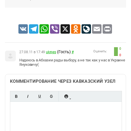
VK
Telegram
WhatsApp
Viber
X
Odnoklassniki
LiveJournal
Email
Print
0
(Гость)
Оценить:
27.08.11 в 17:49
ukrpes
#
0
Надеюсь в Абхазии рады выбору, а не так как у нас в Украине
Януковичу(
КОММЕНТИРОВАНИЕ ЧЕРЕЗ КАВКАЗСКИЙ УЗЕЛ