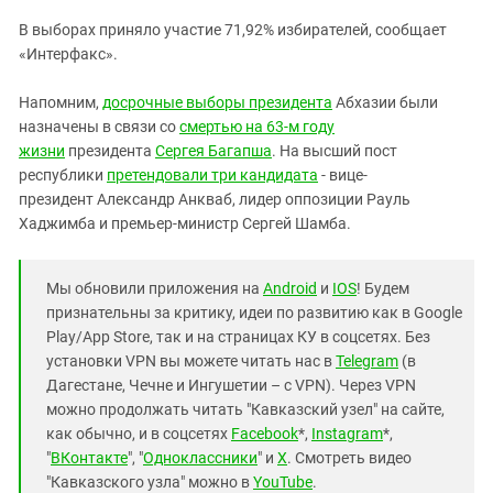
Южный Кавказ
В выборах приняло участие 71,92% избирателей, сообщает
ЮФО
«Интерфакс».
Напомним,
досрочные выборы президента
Абхазии были
назначены в связи со
смертью на 63-м году
жизни
президента
Сергея Багапша
. На высший пост
республики
претендовали три кандидата
- вице-
президент Александр Анкваб, лидер оппозиции Рауль
Хаджимба и премьер-министр Сергей Шамба.
Мы обновили приложения на
Android
и
IOS
! Будем
признательны за критику, идеи по развитию как в Google
Play/App Store, так и на страницах КУ в соцсетях. Без
установки VPN вы можете читать нас в
Telegram
(в
Дагестане, Чечне и Ингушетии – с VPN). Через VPN
можно продолжать читать "Кавказский узел" на сайте,
как обычно, и в соцсетях
Facebook
*,
Instagram
*,
"
ВКонтакте
", "
Одноклассники
" и
X
. Смотреть видео
"Кавказского узла" можно в
YouTube
.