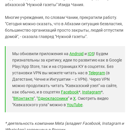
абхазской "Нужной газеты" Изида Чания.
Многие учреждения, по словам Чании, прекратили работу.
"Сегодня можно сказать, что в Абхазии ситуация безвластия,
большинство организаций просто закрыты, людей отпустили
домой", - сказала главред "Нужной газеты".
Мы обновили приложения на
Android
и
IOS
! Будем
признательны за критику, идеи по развитию как в Google
Play/App Store, так и на страницах КУ в соцсетях. Без
установки VPN вы можете читать нас в
Telegram
(в
Дагестане, Чечне и Ингушетии – с VPN). Через VPN
можно продолжать читать "Кавказский узел" на сайте,
как обычно, и в соцсетях
Facebook
*,
Instagram
*,
"
ВКонтакте
", "
Одноклассники
" и
X
. Смотреть видео
"Кавказского узла" можно в
YouTube
.
* деятельность компании Meta (владеет Facebook, Instagram и
WhatsApp) запрещена в России.