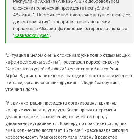
Республики Абхазия (Анкваб А. З.) о добровольном
сложении полномочий президента Республики
Абхазия. 3. Настоящее постановление вступает в силу со
дня его принятия", - говорится в постановлении
парламента Абхазии, фотокопией которого располагает
"
Кавказский узел
".
"Ситуация в целом очень спокойная: уже полно отдыхающих,
кафе и рестораны забиты", - рассказал корреспонденту
"Кавказского узла" абхазский журналист и блогер Роин
Агрба. Здание правительства находится под охраной местных
жителей, организовавших дружины. "Люди без оружия",
уточнил блогер.
"У администрации президента организованы дружины,
которые сменяют друг друга. Когда время от времени
делаются какие-то заявления, количество народу
удваивается-утраивается. К вечеру, по практике последних
дней, количество достигает 15 тысяч", - рассказала сегодня
корреспонденту "Кавказского узла" главный редактор