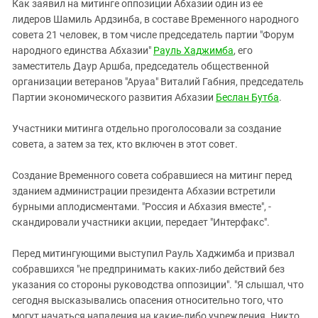
Южный Кавказ
Как заявил на митинге оппозиции Абхазии один из ее
лидеров Шамиль Ардзинба, в составе Временного народного
ЮФО
совета 21 человек, в том числе председатель партии "Форум
народного единства Абхазии"
Рауль Хаджимба
, его
заместитель Даур Аршба, председатель общественной
организации ветеранов "Аруаа" Виталий Габния, председатель
Партии экономического развития Абхазии
Беслан Бутба
.
Участники митинга отдельно проголосовали за создание
совета, а затем за тех, кто включен в этот совет.
Создание Временного совета собравшиеся на митинг перед
зданием администрации президента Абхазии встретили
бурными аплодисментами. "Россия и Абхазия вместе", -
скандировали участники акции, передает "Интерфакс".
Перед митингующими выступил Рауль Хаджимба и призвал
собравшихся "не предпринимать каких-либо действий без
указания со стороны руководства оппозиции". "Я слышал, что
сегодня высказывались опасения относительно того, что
могут начаться нападения на какие-либо учреждения. Никто