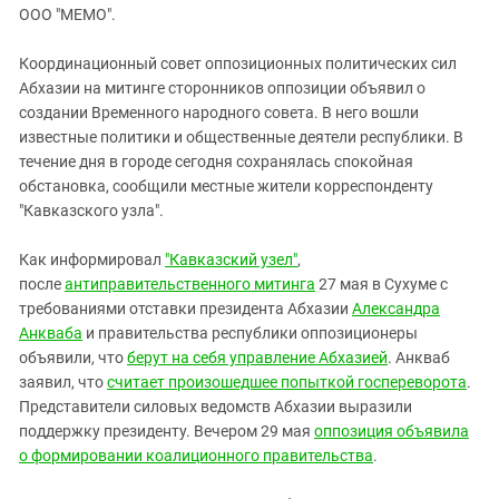
ЗАСТАВЛЯЕТ
ООО "МЕМО".
Дагестан
КАВКАЗ ЗА ПАЛЕСТИНУ
Ингушетия
ИНАКОМЫСЛИЕ В ЧЕЧНЕ
Координационный совет оппозиционных политических сил
Абхазии на митинге сторонников оппозиции объявил о
Кабардино-Балкария
ПРЕСЛЕДОВАНИЕ АКТИВИСТОВ
создании Временного народного совета. В него вошли
МОБИЛИЗАЦИЯ И ПРОТЕСТЫ
Калмыкия
известные политики и общественные деятели республики. В
Карачаево-Черкесия
течение дня в городе сегодня сохранялась спокойная
обстановка, сообщили местные жители корреспонденту
Краснодарский край
"Кавказского узла".
Нагорный Карабах
Как информировал
"Кавказский узел"
,
Российская Федерация
после
антиправительственного митинга
27 мая в Сухуме с
Ростовская область
требованиями отставки президента Абхазии
Александра
Северная Осетия - Алания
Анкваба
и правительства республики оппозиционеры
объявили, что
берут на себя управление Абхазией
. Анкваб
СКФО
заявил, что
считает произошедшее попыткой госпереворота
.
Ставропольский край
Представители силовых ведомств Абхазии выразили
поддержку президенту. Вечером 29 мая
оппозиция объявила
Чечня
о формировании коалиционного правительства
.
Южная Осетия