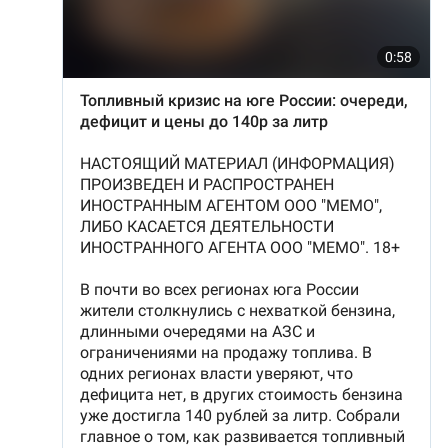
Южный Кавказ
ЮФО