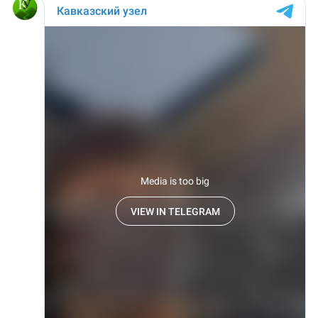
ЗАСТАВЛЯЕТ
Дагестан
КАВКАЗ ЗА ПАЛЕСТИНУ
Ингушетия
ИНАКОМЫСЛИЕ В ЧЕЧНЕ
Кабардино-Балкария
ПРЕСЛЕДОВАНИЕ АКТИВИСТОВ
МОБИЛИЗАЦИЯ И ПРОТЕСТЫ
Калмыкия
Карачаево-Черкесия
Краснодарский край
Нагорный Карабах
Российская Федерация
Ростовская область
Северная Осетия - Алания
СКФО
Ставропольский край
Чечня
Южная Осетия