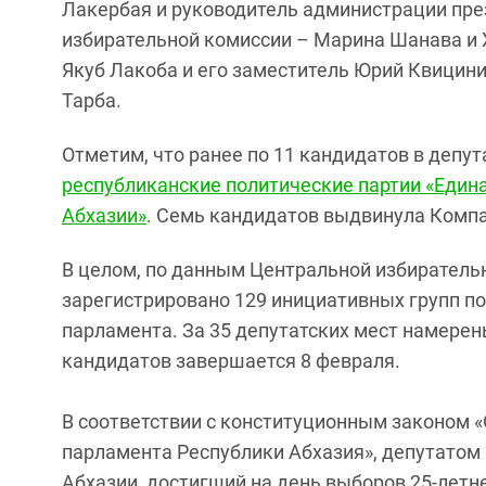
Лакербая и руководитель администрации пре
избирательной комиссии – Марина Шанава и Х
Якуб Лакоба и его заместитель Юрий Квицини
Тарба.
Отметим, что ранее по 11 кандидатов в депу
республиканские политические партии «Един
Абхазии»
. Семь кандидатов выдвинула Комп
В целом, по данным Центральной избирательн
зарегистрировано 129 инициативных групп п
парламента. За 35 депутатских мест намере
кандидатов завершается 8 февраля.
В соответствии с конституционным законом «
парламента Республики Абхазия», депутатом
Абхазии, достигший на день выборов 25-летне