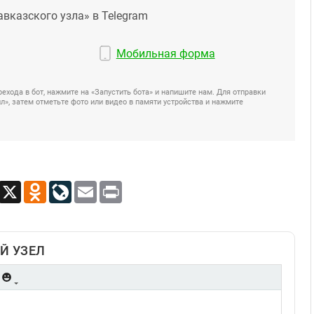
авказского узла» в Telegram
Мобильная форма
ехода в бот, нажмите на «Запустить бота» и напишите нам. Для отправки
», затем отметьте фото или видео в памяти устройства и нажмите
App
Viber
X
Odnoklassniki
LiveJournal
Email
Print
Й УЗЕЛ