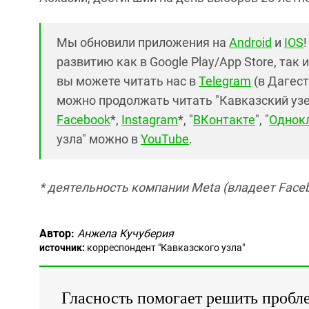
Мы обновили приложения на
Android
и
IOS
развитию как в Google Play/App Store, так 
вы можете читать нас в
Telegram
(в Дагест
можно продолжать читать "Кавказский узел"
Facebook
*,
Instagram
*, "
ВКонтакте
", "
Однок
узла" можно в
YouTube
.
* деятельность компании Meta (владеет Faceb
Автор:
Анжела Кучуберия
источник:
корреспондент "Кавказского узла"
Гласность помогает решить пробл