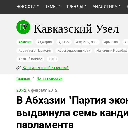
НОВОСТИ
ТЕМЫ
ТРЕНДЫ
АНАЛИТИКА
Кавказский Узел
Абхазия
Аджария
Адыгея
Азербайджан
Армения
Ас
Карачаево-Черкесия
Краснодарский край
Нагорный Карабах
Южный Кавказ
ЮФО
Кавказ: что с бензином?
Главная
/
Лента новостей
20:42,
6 февраля 2012
В Абхазии "Партия эко
выдвинула семь канди
парламента