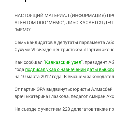
НАСТОЯЩИЙ МАТЕРИАЛ (ИНФОРМАЦИЯ) ПР
АГЕНТОМ ООО "МЕМО", ЛИБО КАСАЕТСЯ ДЕ
"МЕМО".
Семь кандидатов в депутаты парламента Аб
Сухуме VI съезде центристской «Партии экон
Как сообщал "
Кавказский узел
", президент А
года
подписал указ о назначении даты выбор
на 10 марта 2012 года. В высшем законодател
От партии ЭРА выдвинуты: юристы Алмасбей К
врач Екатерина Глазкова, педагог Амиран Ахс
На съезде с участием 228 делегатов также п