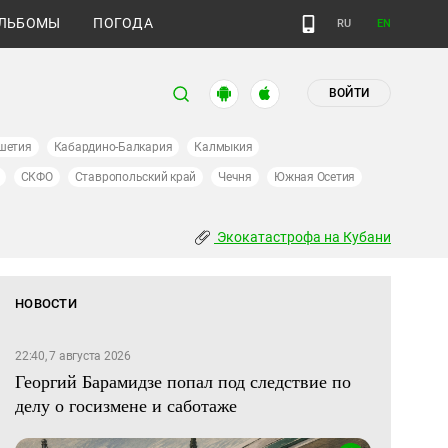
ЛЬБОМЫ
ПОГОДА
RU
EN
ВОЙТИ
шетия
Кабардино-Балкария
Калмыкия
СКФО
Ставропольский край
Чечня
Южная Осетия
Экокатастрофа на Кубани
НОВОСТИ
22:40, 7 августа 2026
Георгий Барамидзе попал под следствие по
делу о госизмене и саботаже