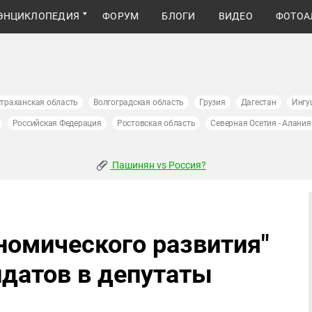
ЭНЦИКЛОПЕДИЯ
ФОРУМ
БЛОГИ
ВИДЕО
ФОТОА
траханская область
Волгоградская область
Грузия
Дагестан
Ингу
Российская Федерация
Ростовская область
Северная Осетия - Алания
Пашинян vs Россия?
номического развития"
датов в депутаты