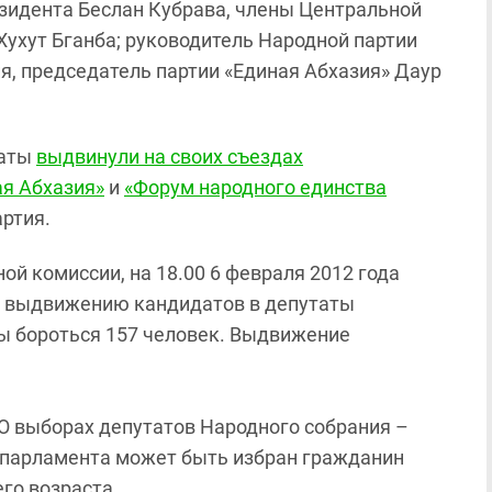
зидента Беслан Кубрава, члены Центральной
ухут Бганба; руководитель Народной партии
я, председатель партии «Единая Абхазия» Даур
таты
выдвинули на своих съездах
ая Абхазия»
и
«Форум народного единства
артия.
ой комиссии, на 18.00 6 февраля 2012 года
о выдвижению кандидатов в депутаты
ны бороться 157 человек. Выдвижение
О выборах депутатов Народного собрания –
 парламента может быть избран гражданин
го возраста.